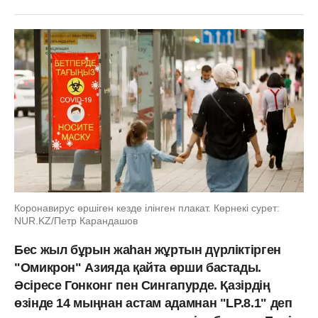
Коронавирус өршіген кезде ілінген плакат. Көрнекі сурет:
NUR.KZ/Петр Карандашов
Бес жыл бұрын жаһан жұртын дүрліктірген
"Омикрон" Азияда қайта өрши бастады.
Әсіресе Гонконг пен Сингапурде. Қазірдің
өзінде 14 мыңнан астам адамнан "LP.8.1" деп