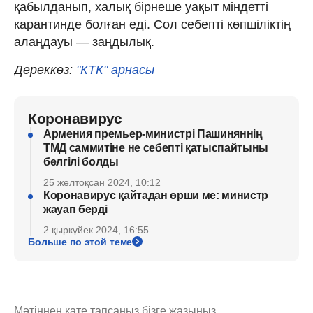
қабылданып, халық бірнеше уақыт міндетті
карантинде болған еді. Сол себепті көпшіліктің
алаңдауы — заңдылық.
Дереккөз:
"КТК" арнасы
Коронавирус
Армения премьер-министрі Пашиняннің
ТМД саммитіне не себепті қатыспайтыны
белгілі болды
25 желтоқсан 2024, 10:12
Коронавирус қайтадан өрши ме: министр
жауап берді
2 қыркүйек 2024, 16:55
Больше по этой теме
Мәтіннен қате тапсаңыз,
бізге жазыңыз