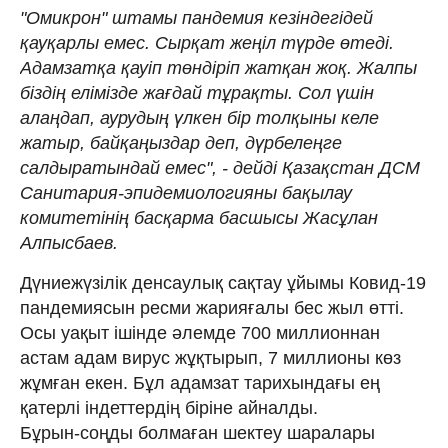
"Омикрон" штамы пандемия кезіндегідей
қауқарлы емес. Сырқат жеңіл түрде өтеді.
Адамзатқа қауіп төндіріп жатқан жоқ. Жалпы
біздің елімізде жағдай тұрақты. Сол үшін
алаңдап, аурудың үлкен бір толқыны келе
жатыр, байқаңыздар деп, дүрбелеңге
салдыратындай емес", - дейді Қазақстан ДСМ
Санитария-эпидемиологияны бақылау
комитетінің басқарма басшысы Жасұлан
Алпысбаев.
Дүниежүзілік денсаулық сақтау ұйымы Ковид-19
пандемиясын ресми жарияғалы бес жыл өтті.
Осы уақыт ішінде әлемде 700 миллионнан
астам адам вирус жұқтырып, 7 миллионы көз
жұмған екен. Бұл адамзат тарихындағы ең
қатерлі індеттердің біріне айналды.
Бұрын‑соңды болмаған шектеу шаралары