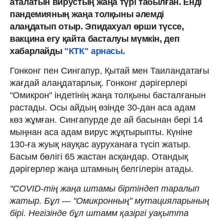
аталатын вирустың жаңа түрі табылған. Енді
пандемияның жаңа толқыны әлемді
алаңдатып отыр. Эпидахуал өрши түссе,
вакцина егу қайта басталуы мүмкін, деп
хабарлайды
"КТК" арнасы.
Гонконг пен Сингапур, Қытай мен Таиландатағы
жағдай алаңдатарлық. Гонконг дәрігерлері
"Омикрон" індетінің жаңа толқыны басталғанын
растады. Осы айдың өзінде 30-дан аса адам
көз жұмған. Сингапурде де ай басынан бері 14
мыңнан аса адам вирус жұқтырыпты. Күніне
130-ға жуық науқас ауруханаға түсіп жатыр.
Басым бөлігі 65 жастан асқандар. Отандық
дәрігерлер жаңа штамның белгілерін атады.
"COVID-тің жаңа штамы біртіндеп таралып
жатыр. Бұл — "Омикронның" мутацияларының
бірі. Негізінде бұл штамм қазіргі уақытта