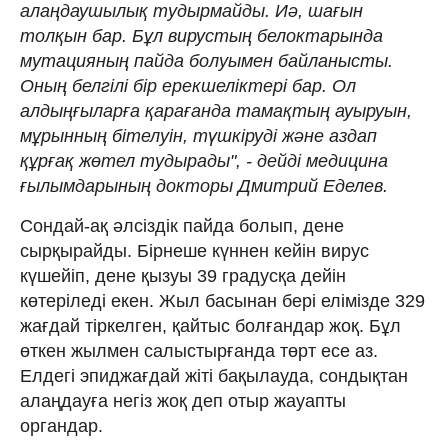
алаңдаушылық тудырмайды. Иә, шағын
толқын бар. Бұл вирустың белоктарында
мутацияның пайда болуымен байланысты.
Оның белгілі бір ерекшеліктері бар. Ол
алдыңғыларға қарағанда тамақтың ауыруын,
мұрынның бітелуін, түшкіруді және аздап
құрғақ жөтел тудырады", - дейді медицина
ғылымдарының докторы Дмитрий Еделев.
Сондай-ақ әлсіздік пайда болып, дене
сырқырайды. Бірнеше күннен кейін вирус
күшейіп, дене қызуы 39 градусқа дейін
көтеріледі екен. Жыл басынан бері елімізде 329
жағдай тіркелген, қайтыс болғандар жоқ. Бұл
өткен жылмен салыстырғанда төрт есе аз.
Елдегі эпиджағдай жіті бақылауда, сондықтан
алаңдауға негіз жоқ деп отыр жауапты
органдар.