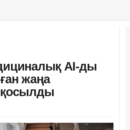
дициналық AI-ды
ған жаңа
е қосылды