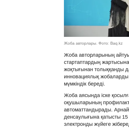
Жоба авторлары. Фото: Baq.kz
Жоба авторларының айтуы
стартаптардың жартысына
жоқтығынан толыққанды д
инновациялық жобаларды д
мүмкіндік береді.
Жоба аясында іске қосыл
оқушыларының профилакт
автоматтандырады. Арна
денсаулығына қатысты 15 т
электронды жүйеге жіберед