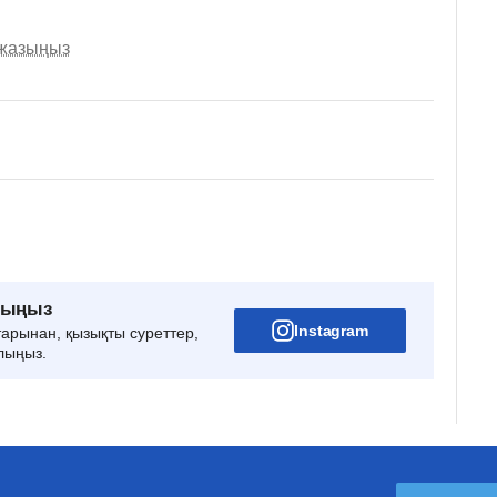
 жазыңыз
рыңыз
Instagram
тарынан, қызықты суреттер,
лыңыз.