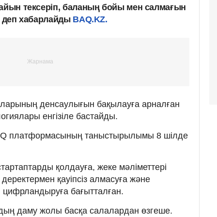
дайын тексеріп, баланың бойы мен салмағын
, деп хабарлайды
BAQ.KZ.
ыларының денсаулығын бақылауға арналған
огиялары енгізіле бастайды.
AQ платформасының таныстырылымы 8 шілде
артаптарды қолдауға, жеке мәліметтері
еректермен қауіпсіз алмасуға және
н цифрландыруға бағытталған.
дың даму жолы басқа салалардан өзгеше.