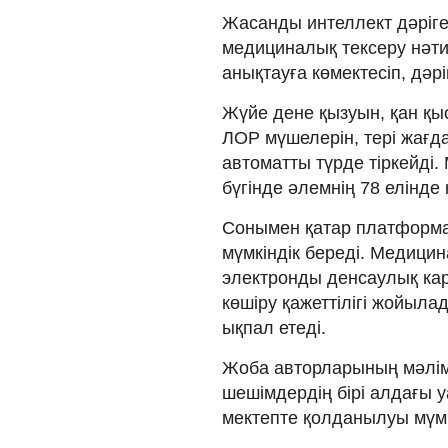
Жасанды интеллект дәріге
медициналық тексеру нәт
анықтауға көмектесіп, дәр
Жүйе дене қызуын, қан қы
ЛОР мүшелерін, тері жағд
автоматты түрде тіркейді
бүгінде әлемнің 78 елінд
Сонымен қатар платформа 
мүмкіндік береді. Медици
электронды денсаулық карт
көшіру қажеттілігі жойыла
ықпал етеді.
Жоба авторларының мәлім
шешімдердің бірі алдағы 
мектепте қолданылуы мүмк