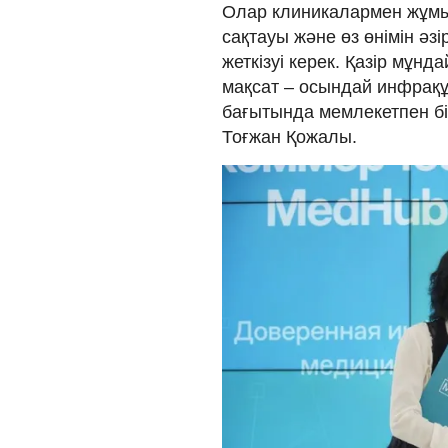
Олар клиникалармен жұмыс 
сақтауы және өз өнімін әз
жеткізуі керек. Қазір мұнд
мақсат – осындай инфрақ
бағытында мемлекетпен бір
Тоғжан Қожалы.