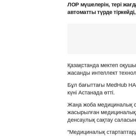
ЛОР мүшелерін, тері жағ
автоматты түрде тіркейді
Қазақстанда мектеп оқуш
жасанды интеллект технол
Бұл бағыттағы MedHub H
күні Астанада өтті.
Жаңа жоба медициналық ст
жасырылған медициналық д
денсаулық сақтау саласы
"Медициналық стартаптар