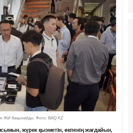
н ЖИ бақылайды. Фото: BAQ.KZ
ысымын, жүрек қызметін, өкпенің жағдайын,