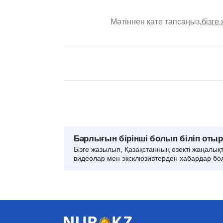
Мәтіннен қате тапсаңыз,
бізге
Барлығын бірінші болып біліп оты
Бізге жазылып, Қазақстанның өзекті жаңалық
видеолар мен эксклюзивтерден хабардар бо