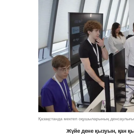
Қазақстанда мектеп оқушыларының денсаулығы
Жүйе дене қызуын, қан қ