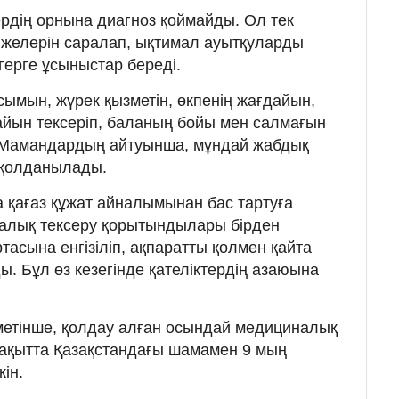
рдің орнына диагноз қоймайды. Ол тек
ижелерін саралап, ықтимал ауытқуларды
ігерге ұсыныстар береді.
сымын, жүрек қызметін, өкпенің жағдайын,
айын тексеріп, баланың бойы мен салмағын
. Мамандардың айтуынша, мұндай жабдық
е қолданылады.
қағаз құжат айналымынан бас тартуға
налық тексеру қорытындылары бірден
асына енгізіліп, ақпаратты қолмен қайта
ды. Бұл өз кезегінде қателіктердің азаюына
етінше, қолдау алған осындай медициналық
уақытта Қазақстандағы шамамен 9 мың
ін.