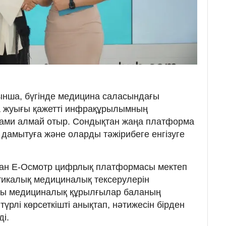
нша, бүгінде медицина саласындағы
 жуығы қажетті инфрақұрылымның
ами алмай отыр. Сондықтан жаңа платформа
амытуға және оларды тәжірибеге енгізуге
ған E-Осмотр цифрлық платформасы мектеп
икалық медициналық тексерулерін
йы медициналық құрылғылар баланың
үрлі көрсеткішті анықтап, нәтижесін бірден
і.