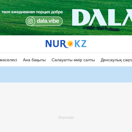
мәселесі
Ана бақыты
Салауатты өмір салты
Денсаулық сақт