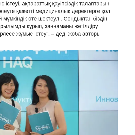
істеуі, ақпараттық қауіпсіздік талаптарын
ірлеуге қажетті медициналық деректерге қол
ай мүмкіндік өте шектеулі. Сондықтан біздің
ұрылымды құрып, заңнаманы жетілдіру
лесе жұмыс істеу", – деді жоба авторы