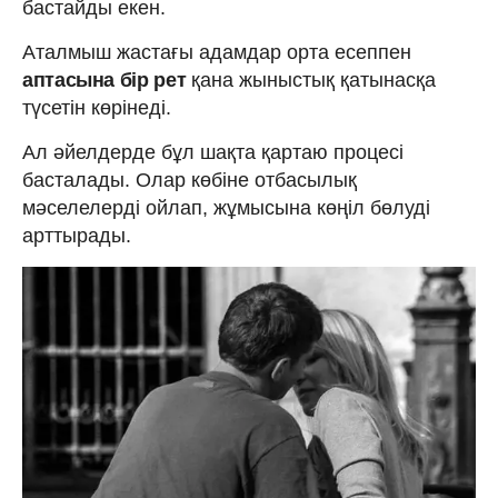
бастайды екен.
Аталмыш жастағы адамдар орта есеппен
аптасына бір рет
қана жыныстық қатынасқа
түсетін көрінеді.
Ал әйелдерде бұл шақта қартаю процесі
басталады. Олар көбіне отбасылық
мәселелерді ойлап, жұмысына көңіл бөлуді
арттырады.