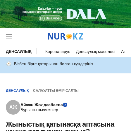
ДЕНСАУЛЫҚ
Коронавирус
Денсаулық мәселесі
Ана 
Бізбен бірге қатарынан болған күндеріңіз
ДЕНСАУЛЫҚ
САЛАУАТТЫ ӨМІР САЛТЫ
Айжан Жолдасбаева
АЖ
Бұрынғы қызметкер
Жыныстық қатынасқа аптасына