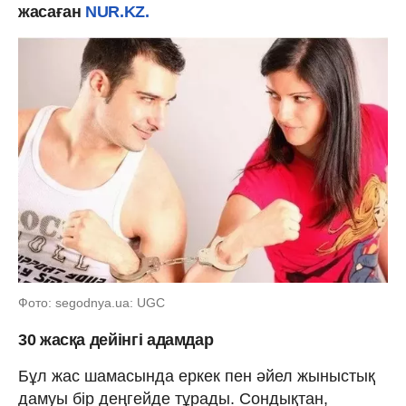
жасаған
NUR.KZ.
Фото: segodnya.ua: UGC
30 жасқа дейінгі адамдар
Бұл жас шамасында еркек пен әйел жыныстық
дамуы бір деңгейде тұрады. Сондықтан,