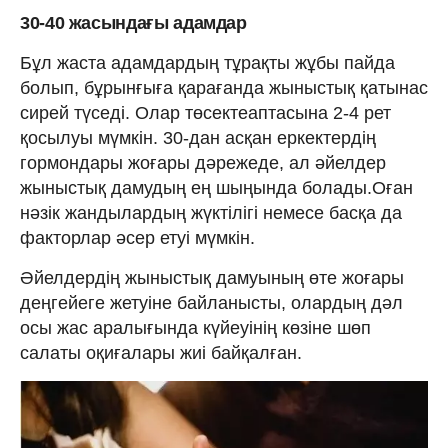
30-40 жасындағы адамдар
Бұл жаста адамдардың тұрақты жұбы пайда
болып, бұрынғыға қарағанда жыныстық қатынас
сирей түседі. Олар төсектеаптасына 2-4 рет
қосылуы мүмкін. 30-дан асқан еркектердің
гормондары жоғары дәрежеде, ал әйелдер
жыныстық дамудың ең шыңында болады.Оған
нәзік жандылардың жүктілігі немесе басқа да
факторлар әсер етуі мүмкін.
Әйелдердің жыныстық дамуының өте жоғары
деңгейеге жетуіне байланысты, олардың дәл
осы жас аралығында күйеуінің көзіне шөп
салаты оқиғалары жиі байқалған.