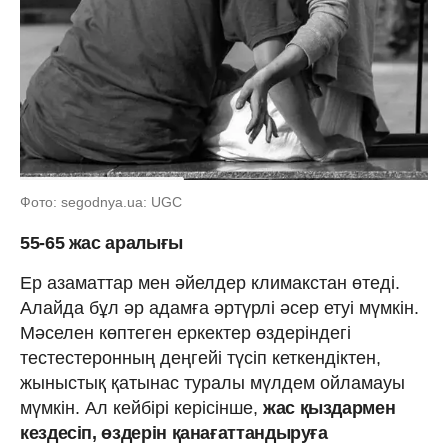
Фото: segodnya.ua: UGC
55-65 жас аралығы
Ер азаматтар мен әйелдер климакстан өтеді.
Алайда бұл әр адамға әртүрлі әсер етуі мүмкін.
Мәселен көптеген еркектер өздеріндегі
тестестеронның деңгейі түсіп кеткендіктен,
жыныстық қатынас туралы мүлдем ойламауы
мүмкін. Ал кейбірі керісінше,
жас қыздармен
кездесіп, өздерін қанағаттандыруға