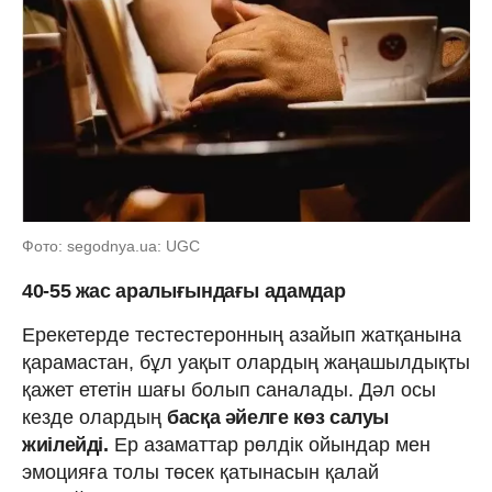
Фото: segodnya.ua: UGC
40-55 жас аралығындағы адамдар
Ерекетерде тестестеронның азайып жатқанына
қарамастан, бұл уақыт олардың жаңашылдықты
қажет ететін шағы болып саналады. Дәл осы
кезде олардың
басқа әйелге көз салуы
жиілейді.
Ер азаматтар рөлдік ойындар мен
эмоцияға толы төсек қатынасын қалай