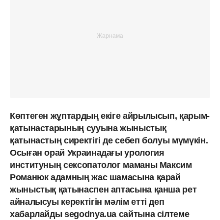
Көптеген жұптардың екіге айрылысып, қарым-
қатынастарының сууына жыныстық
қатынастың сиректігі де себеп болуы мүмүкін.
Осыған орай Украинадағы урология
институның сексопатолог маманы Максим
Романюк адамның жас шамасына қарай
жыныстық қатынаспен аптасына қанша рет
айналысуы керектігін мәлім етті деп
хабарлайды segodnya.ua сайтына сілтеме