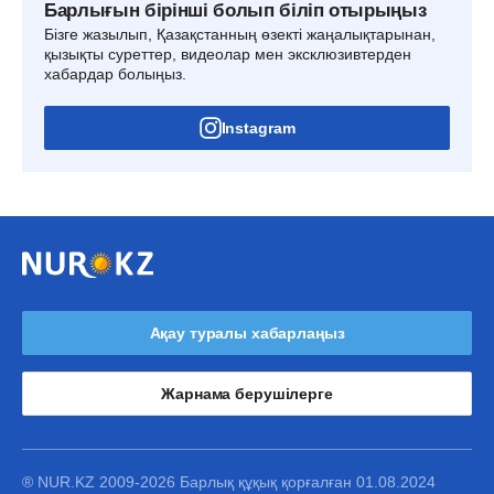
Барлығын бірінші болып біліп отырыңыз
Бізге жазылып, Қазақстанның өзекті жаңалықтарынан,
қызықты суреттер, видеолар мен эксклюзивтерден
хабардар болыңыз.
Instagram
Ақау туралы хабарлаңыз
Жарнама берушілерге
® NUR.KZ 2009-2026 Барлық құқық қорғалған 01.08.2024