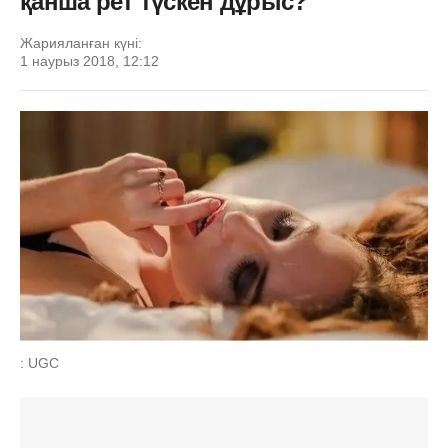
қанша рет түскен дұрыс?
Жарияланған күні:
1 наурыз 2018, 12:12
: UGC