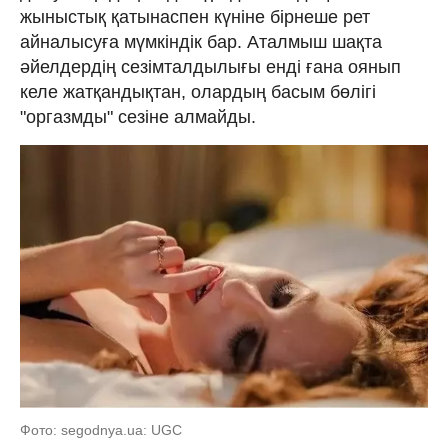
жыныстық қатынаспен күніне бірнеше рет
айналысуға мүмкіндік бар. Аталмыш шақта
әйелдердің сезімталдылығы енді ғана оянып
келе жатқандықтан, олардың басым бөлігі
"оргазмды" сезіне алмайды.
Фото: segodnya.ua: UGC