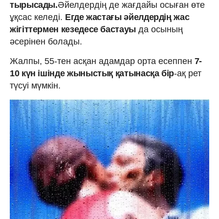
тырысады.
Әйелдердің де жағдайы осыған өте
ұқсас келеді.
Егде жастағы әйелдердің жас
жігіттермен кезедесе бастауы
да осының
әсерінен болады.
Жалпы, 55-тен асқан адамдар орта есеппен
7-
10 күн ішінде жыныстық қатынасқа бір
-ақ рет
түсуі мүмкін.