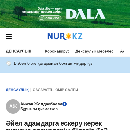
ДЕНСАУЛЫҚ
Коронавирус
Денсаулық мәселесі
Ана 
Бізбен бірге қатарынан болған күндеріңіз
ДЕНСАУЛЫҚ
САЛАУАТТЫ ӨМІР САЛТЫ
Айжан Жолдасбаева
АЖ
Бұрынғы қызметкер
Әйел адамдарға ескеру керек