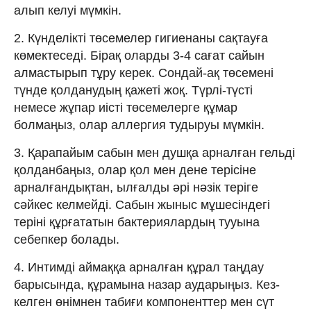
алып келуі мүмкін.
2. Күнделікті төсемелер гигиенаны сақтауға
көмектеседі. Бірақ оларды 3-4 сағат сайын
алмастырып тұру керек. Сондай-ақ төсемені
түнде қолданудың қажеті жоқ. Түрлі-түсті
немесе жұпар иісті төсемелерге құмар
болмаңыз, олар аллергия тудыруы мүмкін.
3. Қарапайым сабын мен душқа арналған гельді
қолданбаңыз, олар қол мен дене терісіне
арналғандықтан, ылғалды әрі нәзік теріге
сәйкес келмейді. Сабын жыныс мұшесіндегі
теріні құрғататын бактериялардың тууына
себепкер болады.
4. Интимді аймаққа арналған құрал таңдау
барысында, құрамына назар аударыңыз. Кез-
келген өнімнен табиғи компоненттер мен сүт