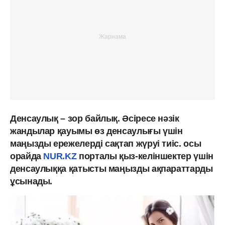
Денсаулық – зор байлық. Әсіресе нәзік
жандылар қауымы өз денсаулығы үшін
маңызды ережелерді сақтап жүруі тиіс. осы
орайда
NUR.KZ
порталы қыз-келіншектер үшін
денсаулыққа қатысты маңызды ақпараттарды
ұсынады.