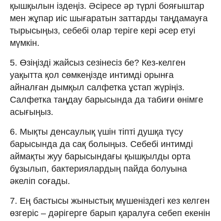
қышқылын іздеңіз. Әсіресе әр түрлі бояғыштар
мен жұпар иіс шығаратын заттарды таңдамауға
тырысыңыз, себебі олар теріге кері әсер етуі
мүмкін.
5. Өзіңізді жайсыз сезінесіз бе? Кез-келген
уақытта қол сөмкеңізде интимді орынға
айналған дымқыл салфетка ұстап жүріңіз.
Салфетка таңдау барысында да табиғи өнімге
асығыңыз.
6. Мықты денсаулық үшін тіпті душқа түсу
барысында да сақ болыңыз. Себебі интимді
аймақты жуу барысындағы қышқылды орта
бұзылып, бактериялардың пайда болуына
әкеліп соғады.
7. Ең бастысы жыныстық мүшеніздегі кез келген
өзгеріс – дәрігерге барып қаралуға себеп екенін