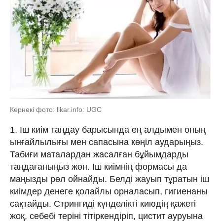
Көрнекі фото: likar.info: UGC
1. Іш киім таңдау барысында ең алдымен оның
ынғайлылығы мен сапасына көңіл аударыңыз.
Табиғи маталардан жасалған бұйымдарды
таңдағаныңыз жөн. Іш киімнің формасы да
маңызды рөл ойнайды. Белді жауып тұратын іш
киімдер денеге қолайлы орналасып, гигиенаны
сақтайды. Стрингиді күнделікті киюдің қажеті
жоқ, себебі теріні тітіркендіріп, цистит ауруына