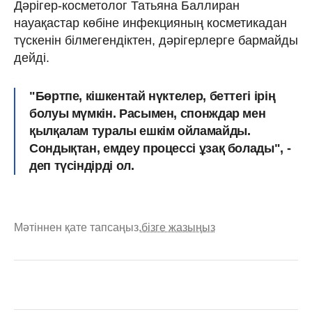
Дәрігер-косметолог Татьяна Баллиран
науақастар көбіне инфекцияның косметикадан
түскенін білмегендіктен, дәрігерлерге бармайды
дейді.
"Бөртпе, кішкентай нүктелер, беттегі ірің
болуы мүмкін. Расымен, спонждар мен
қылқалам туралы ешкім ойламайды.
Сондықтан, емдеу процессі ұзақ болады", -
деп түсіндірді ол.
Мәтіннен қате тапсаңыз,
бізге жазыңыз