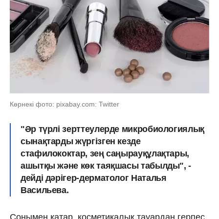
Көрнекі фото: pixabay.com: Twitter
"Әр түрлі зерттеулерде микробиологиялық
сынақтарды жүргізген кезде
стафилококтар, зең саңырауқұлақтары,
ашытқы және көк таяқшасы табылды", -
дейді дәрігер-дерматолог Наталья
Васильева.
Сонымен қатар, косметикалық тауардан герпес