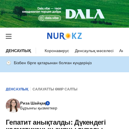
ДЕНСАУЛЫҚ
Коронавирус
Денсаулық мәселесі
Ана 
Бізбен бірге қатарынан болған күндеріңіз
ДЕНСАУЛЫҚ
САЛАУАТТЫ ӨМІР САЛТЫ
Риза Шайқақ
Бұрынғы қызметкер
Гепатит анықталды: Дүкендегі