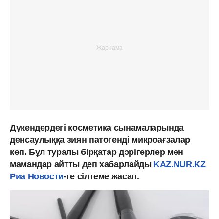
Дүкендердегі косметика сынамаларында
денсаулыққа зиян патогенді микроағзалар
көп. Бұл туралы бірқатар дәрігерлер мен
мамандар айтты деп хабарлайды
KAZ.NUR.KZ
Риа Новости
-ге сілтеме жасап.