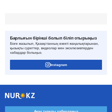
Барлығын бірінші болып біліп отырыңыз
Бізге жазылып, Қазақстанның өзекті жаңалықтарынан,
қызықты суреттер, видеолар мен эксклюзивтерден
хабардар болыңыз.
Instagram
Ақау туралы хабарлаңыз