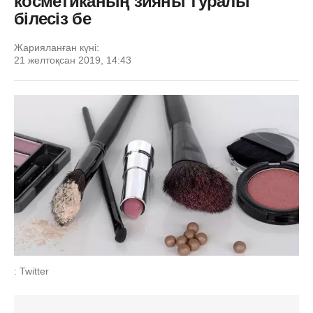
косметиканың зияны туралы
білесіз бе
Жарияланған күні:
21 желтоқсан 2019, 14:43
: Twitter