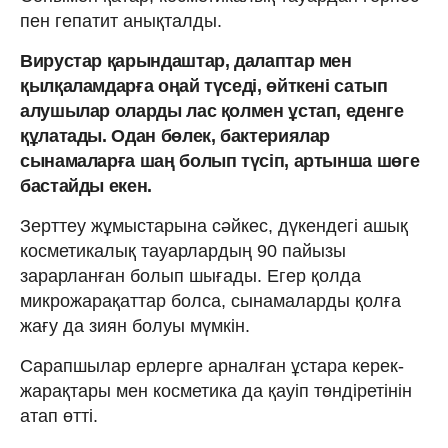
пен гепатит анықталды.
Вирустар қарындаштар, далаптар мен
қылқаламдарға оңай түседі, өйткені сатып
алушылар оларды лас қолмен ұстап, еденге
құлатады. Одан бөлек, бактериялар
сынамаларға шаң болып түсіп, артынша шөге
бастайды екен.
Зерттеу жұмыстарына сәйкес, дүкендегі ашық
косметикалық тауарлардың 90 пайызы
зарарланған болып шығады. Егер қолда
микрожарақаттар болса, сынамаларды қолға
жағу да зиян болуы мүмкін.
Сарапшылар ерлерге арналған ұстара керек-
жарақтары мен косметика да қауіп төндіретінін
атап өтті.