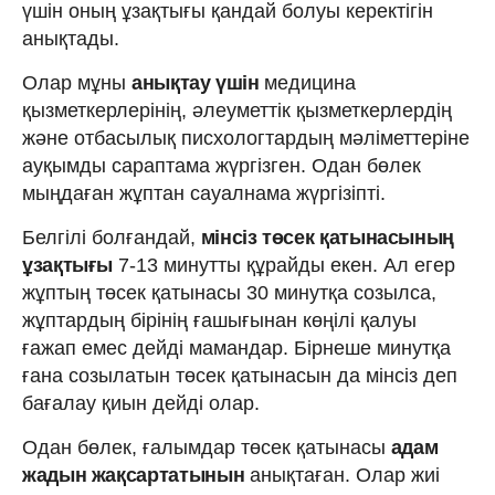
үшін оның ұзақтығы қандай болуы керектігін
анықтады.
Олар мұны
анықтау үшін
медицина
қызметкерлерінің, әлеуметтік қызметкерлердің
және отбасылық писхологтардың мәліметтеріне
ауқымды сараптама жүргізген. Одан бөлек
мыңдаған жұптан сауалнама жүргізіпті.
Белгілі болғандай,
мінсіз төсек қатынасының
ұзақтығы
7-13 минутты құрайды екен. Ал егер
жұптың төсек қатынасы 30 минутқа созылса,
жұптардың бірінің ғашығынан көңілі қалуы
ғажап емес дейді мамандар. Бірнеше минутқа
ғана созылатын төсек қатынасын да мінсіз деп
бағалау қиын дейді олар.
Одан бөлек, ғалымдар төсек қатынасы
адам
жадын жақсартатынын
анықтаған. Олар жиі