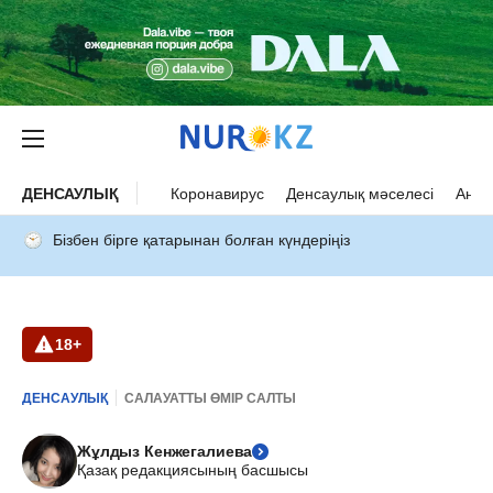
ДЕНСАУЛЫҚ
Коронавирус
Денсаулық мәселесі
Ана 
Бізбен бірге қатарынан болған күндеріңіз
18+
ДЕНСАУЛЫҚ
САЛАУАТТЫ ӨМІР САЛТЫ
Жұлдыз Кенжегалиева
Қазақ редакциясының басшысы