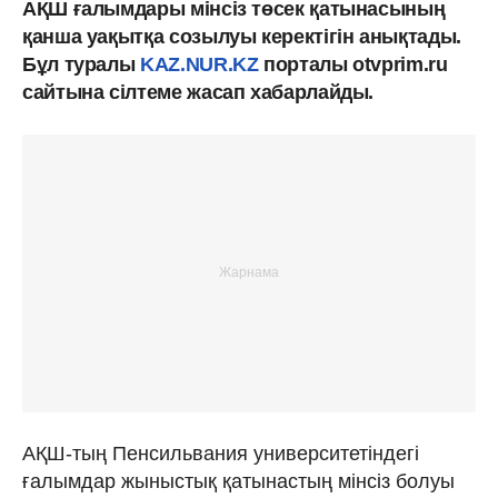
АҚШ ғалымдары мінсіз төсек қатынасының
қанша уақытқа созылуы керектігін анықтады.
Бұл туралы
KAZ.NUR.KZ
порталы otvprim.ru
сайтына сілтеме жасап хабарлайды.
АҚШ-тың Пенсильвания университетіндегі
ғалымдар жыныстық қатынастың мінсіз болуы