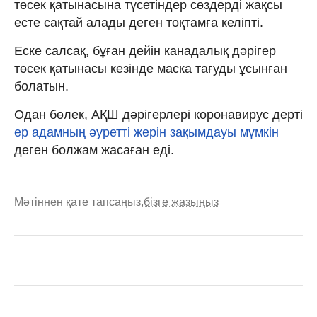
төсек қатынасына түсетіндер сөздерді жақсы
есте сақтай алады деген тоқтамға келіпті.
Еске салсақ, бұған дейін канадалық дәрігер
төсек қатынасы кезінде маска тағуды ұсынған
болатын.
Одан бөлек, АҚШ дәрігерлері коронавирус дерті
ер адамның әуретті жерін зақымдауы мүмкін
деген болжам жасаған еді.
Мәтіннен қате тапсаңыз,
бізге жазыңыз