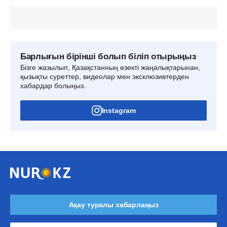
Барлығын бірінші болып біліп отырыңыз
Бізге жазылып, Қазақстанның өзекті жаңалықтарынан,
қызықты суреттер, видеолар мен эксклюзивтерден
хабардар болыңыз.
Instagram
Ақау туралы хабарлаңыз