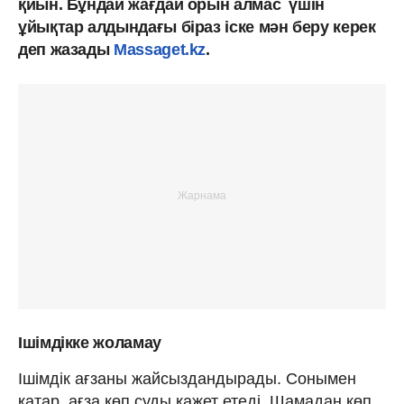
қиын. Бұндай жағдай орын алмас үшін
ұйықтар алдындағы біраз іске мән беру керек
деп жазады
Massaget.kz
.
Ішімдікке жоламау
Ішімдік ағзаны жайсыздандырады. Сонымен
қатар, ағза көп суды қажет етеді. Шамадан көп