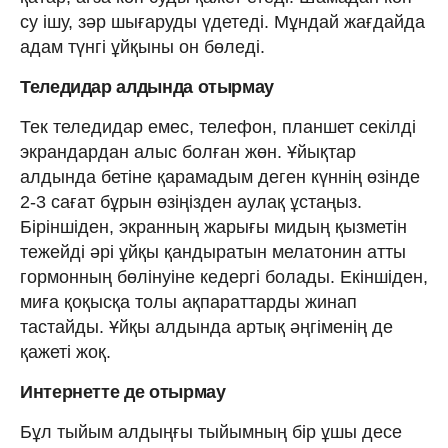
су ішу, зәр шығаруды үдетеді. Мұндай жағдайда
адам түнгі ұйқыны он бөледі.
Теледидар алдында отырмау
Тек теледидар емес, телефон, планшет секілді
экрандардан алыс болған жөн. Ұйықтар
алдында бетіне қарамадым деген күннің өзінде
2-3 сағат бұрын өзіңізден аулақ ұстаңыз.
Біріншіден, экранның жарығы мидың қызметін
тежейді әрі ұйқы қандыратын мелатонин атты
гормонның бөлінуіне кедергі болады. Екіншіден,
миға қоқысқа толы ақпараттарды жинап
тастайды. Ұйқы алдында артық әңгіменің де
қажеті жоқ.
Интернетте де отырмау
Бұл тыйым алдыңғы тыйымның бір ұшы десе