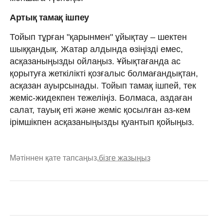
Артық тамақ ішпеу
Тойып тұрған "қарынмен" ұйықтау – шектен
шыққандық. Жатар алдында өзіңізді емес,
асқазаныңызды ойлаңыз. Ұйықтағанда ас
қорытуға жеткілікті қозғалыс болмағандықтан,
асқазан ауырсынады. Тойып тамақ ішпей, тек
жеміс-жидекпен тежеліңіз. Болмаса, аздаған
салат, тауық еті және жеміс қосылған аз-кем
ірімшікпен асқазаныңызды қуантып қойыңыз.
Мәтіннен қате тапсаңыз,
бізге жазыңыз