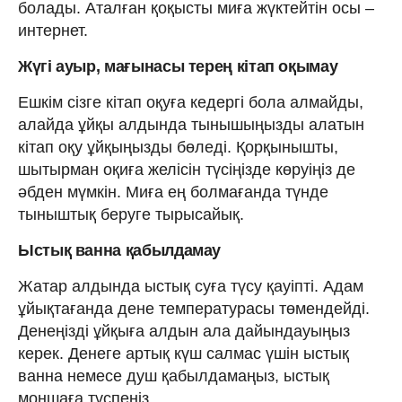
болады. Аталған қоқысты миға жүктейтін осы –
интернет.
Жүгі ауыр, мағынасы терең кітап оқымау
Ешкім сізге кітап оқуға кедергі бола алмайды,
алайда ұйқы алдында тынышыңызды алатын
кітап оқу ұйқыңызды бөледі. Қорқынышты,
шытырман оқиға желісін түсіңізде көруіңіз де
әбден мүмкін. Миға ең болмағанда түнде
тыныштық беруге тырысайық.
Ыстық ванна қабылдамау
Жатар алдында ыстық суға түсу қауіпті. Адам
ұйықтағанда дене температурасы төмендейді.
Денеңізді ұйқыға алдын ала дайындауыңыз
керек. Денеге артық күш салмас үшін ыстық
ванна немесе душ қабылдамаңыз, ыстық
моншаға түспеңіз.