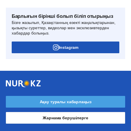
Барлығын бірінші болып біліп отырыңыз
Бізге жазылып, Қазақстанның өзекті жаңалықтарынан,
қызықты суреттер, видеолар мен эксклюзивтерден
хабардар болыңыз.
Instagram
Ақау туралы хабарлаңыз
Жарнама берушілерге