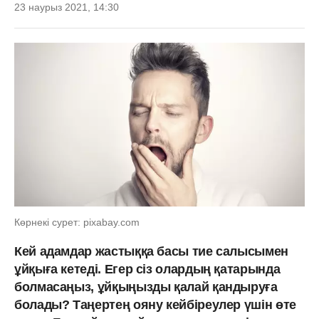
23 наурыз 2021, 14:30
Көрнекі сурет: pixabay.com
Кей адамдар жастыққа басы тие салысымен
ұйқыға кетеді. Егер сіз олардың қатарында
болмасаңыз, ұйқыңызды қалай қандыруға
болады? Таңертең ояну кейбіреулер үшін өте