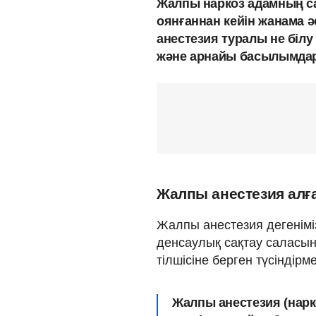
Жалпы наркоз адамның са
оянғаннан кейін жанама 
анестезия туралы не білу
және арнайы басылымдард
Жалпы анестезия алға
Жалпы анестезия дегенімі
денсаулық сақтау салас
тілшісіне берген түсіндірм
Жалпы анестезия (нарко