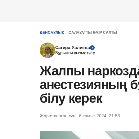
ДЕНСАУЛЫҚ
САЛАУАТТЫ ӨМІР САЛТЫ
Сагира Уалиева
Бұрынғы қызметкер
Жалпы наркоздан
анестезияның б
білу керек
Жарияланған күні:
6 тамыз 2024, 21:53