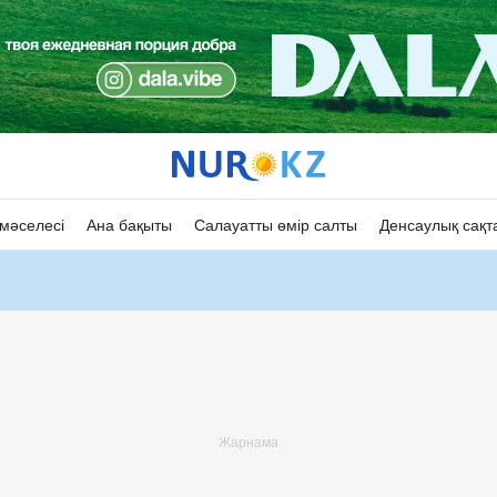
мәселесі
Ана бақыты
Салауатты өмір салты
Денсаулық сақт