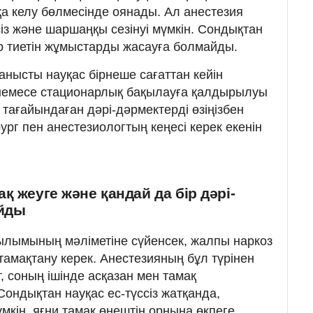
а келу бөлмесінде оянады. Ал анестезия
сіз және шаршаңқы сезінуі мүмкін. Сондықтан
ыр тиетін жұмыстарды жасауға болмайды.
анысты науқас бірнеше сағаттан кейін
емесе стационарлық бақылауға қалдырылуы
 тағайындаған дәрі-дәрмектерді өзіңізбен
ург пен анестезиологтың кеңесі керек екенін
қ жеуге және қандай да бір дәрі-
айды
лымының мәліметіне сүйенсек, жалпы наркоз
тамақтану керек. Анестезияның бұл түрінен
, соның ішінде асқазан мен тамақ
ондықтан науқас ес-түссіз жатқанда,
мкін, яғни тамақ өңештің орнына өкпеге