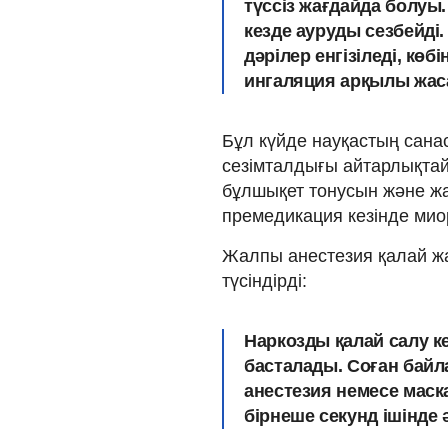
түссіз жағдайда болуы
кезде ауруды сезбейді
дәрілер енгізіледі, кө
ингаляция арқылы жас
Бұл күйде науқастың сана
сезімталдығы айтарлықтай
бұлшықет тонусын және ж
премедикация кезінде миор
Жалпы анестезия қалай 
түсіндірді:
Наркозды қалай салу к
басталады. Соған бай
анестезия немесе маск
бірнеше секунд ішінде ә