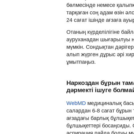
бөлмесінде немесе қалыпқ
тарқаған соң адам өзін әл
24 сағат ішінде ағзаға ау
Отаның күрделілігіне байл
ауруханадан шығарылуы н
мүмкін. Сондықтан дәрігер
алып жүрген дұрыс әрі хир
ұмытпаңыз.
Наркоздан бұрын тама
дәрмекті ішуге болм
WebMD
медициналық басы
салардан 6-8 сағат бұрын 
ағзадағы барлық бұлшықет
бұлшықеттері босаңсиды. С
аспирация пайда болуы мү