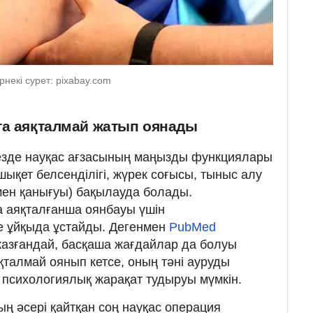
рнекі сурет: pixabay.com
та аяқталмай жатып оянады
кезде науқас ағзасының маңызды функциялары
ықет белсенділігі, жүрек соғысы, тыныс алу
імен қанығуы) бақылауда болады.
а аяқталғанша оянбауы үшін
 ұйқыда ұстайды. Дегенмен
PubMed
зғандай, басқаша жағдайлар да болуы
яқталмай оянып кетсе, оның тәні ауруды
й психологиялық жарақат тудыруы мүмкін.
ң әсері қайтқан соң науқас операция