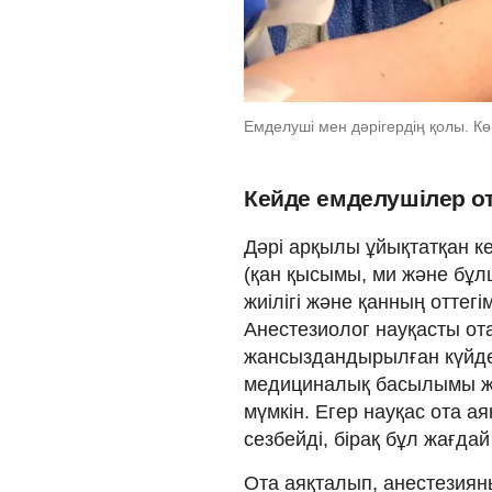
Емделуші мен дәрігердің қолы. Кө
Кейде емделушілер о
Дәрі арқылы ұйықтатқан 
(қан қысымы, ми және бұлш
жиілігі және қанның оттег
Анестезиолог науқасты от
жансыздандырылған күйде
медициналық басылымы жа
мүмкін. Егер науқас ота а
сезбейді, бірақ бұл жағда
Ота аяқталып, анестезияны