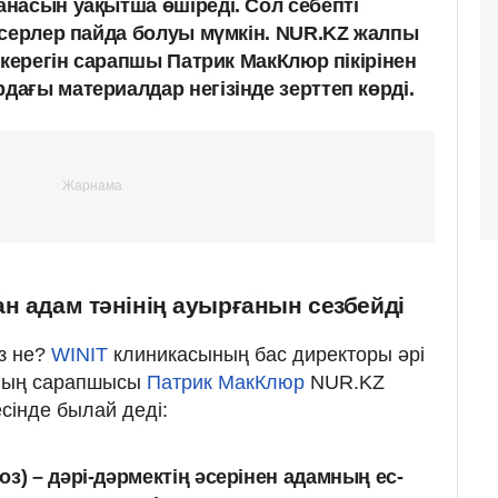
насын уақытша өшіреді. Сол себепті
әсерлер пайда болуы мүмкін. NUR.KZ жалпы
 керегін сарапшы Патрик МакКлюр пікірінен
ағы материалдар негізінде зерттеп көрді.
н адам тәнінің ауырғанын сезбейді
з не?
WINIT
клиникасының бас директоры әрі
ының сарапшысы
Патрик МакКлюр
NUR.KZ
есінде былай деді:
з) – дәрі-дәрмектің әсерінен адамның ес-