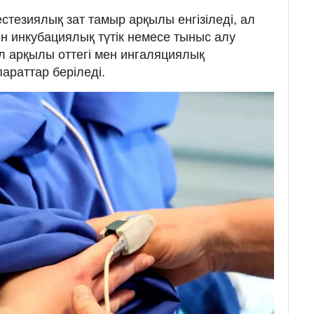
естезиялық зат тамыр арқылы енгізіледі, ал
шін инкубациялық түтік немесе тыныс алу
л арқылы оттегі мен ингаляциялық
араттар беріледі.