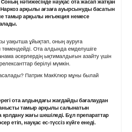
. Соның нәтижесінде науқас ота жасап жатқан
. Наркоз арқылы ағзаға ауырсынуды басатын
біне тамыр арқылы инъекция немесе
алады.
сы уақытша ұйықтап, оның ауруға
 төмендейді. Ота алдында емделушіге
анама әсерлердің ықтималдығын азайту үшін
елексанттар берілуі мүмкін.
жасалады? Патрик МакКлюр мұны былай
ерегі ота алдындағы жағдайды бағалаудан
ланысты тамыр арқылы салынатын
а қолдану жағы шешіледі. Бұл препараттар
сер етіп, науқас ес-түссіз күйге енеді.