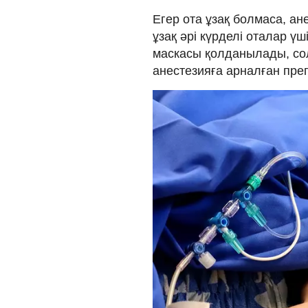
Егер ота ұзақ болмаса, ан
ұзақ әрі күрделі оталар ү
маскасы қолданылады, со
анестезияға арналған преп