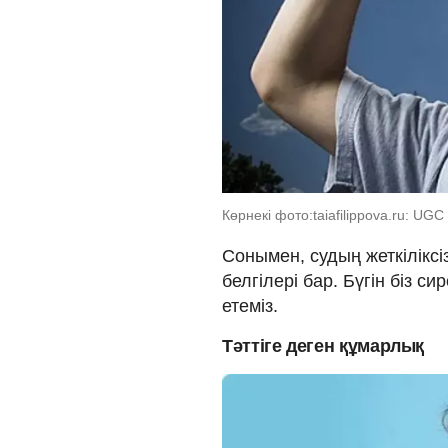
Көрнекі фото:taiafilippova.ru: UGC
Сонымен, судың жеткіліксі
белгілері бар. Бүгін біз си
етеміз.
Тәттіге деген құмарлық