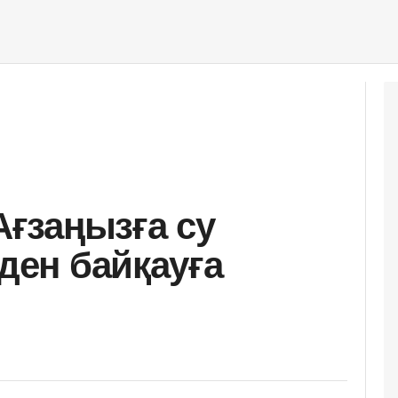
 Ағзаңызға су
еден байқауға