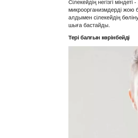
Сілекейдің негізгі міндет
микроорганизмдерді жою б
алдымен сілекейдің бөліну
шыға бастайды.
Тері балғын көрінбейді