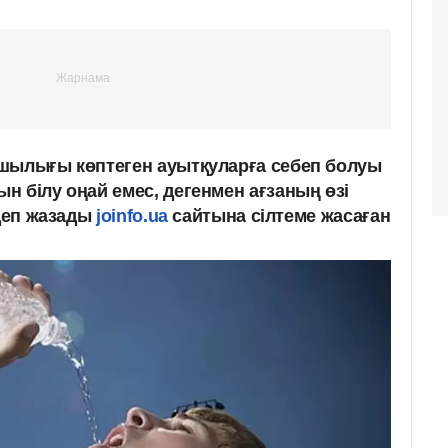
шылығы көптеген ауытқуларға себеп болуы
н білу оңай емес, дегенмен ағзаның өзі
 деп жазады
joinfo.ua
сайтына сілтеме жасаған