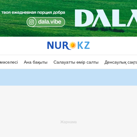
мәселесі
Ана бақыты
Салауатты өмір салты
Денсаулық сақт