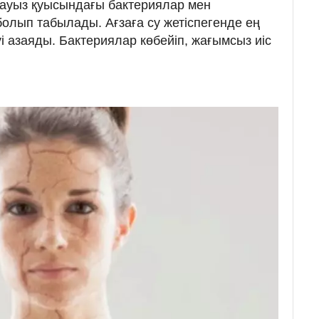
і - ауыз қуысындағы бактериялар мен
олып табылады. Ағзаға су жетіспегенде ең
і азаяды. Бактериялар көбейіп, жағымсыз иіс