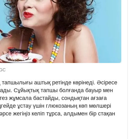
UGC
 тапшылығы аштық ретінде көрінеді. Әсіресе
ртады. Сұйықтық тапшы болғанда бауыр мен
 тез жұмсала бастайды, сондықтан ағзаға
гейде ұстау үшін глюкозаның көп мөлшері
әрсе жегіңіз келіп тұрса, алдымен бір стақан