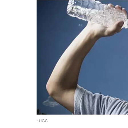
: UGC