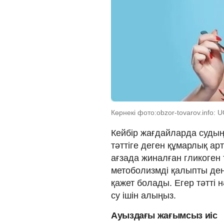
Көрнекі фото:obzor-tovarov.info: 
Кейбір жағдайларда судың
тәттіге деген құмарлық а
ағзада жиналған гликоген
метоболизмді қалыпты дең
қажет болады. Егер тәтті н
су ішін алыңыз.
Ауыздағы жағымсыз иіс