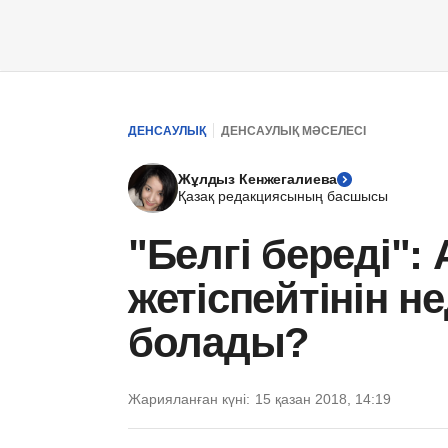
ДЕНСАУЛЫҚ
ДЕНСАУЛЫҚ МӘСЕЛЕСІ
Жұлдыз Кенжегалиева
Қазақ редакциясының басшысы
"Белгі береді":
жетіспейтінін н
болады?
Жарияланған күні:
15 қазан 2018, 14:19