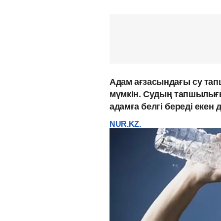
Адам ағзасындағы су тап
мүмкін. Судың тапшылығы
адамға белгі береді екен
NUR.KZ.