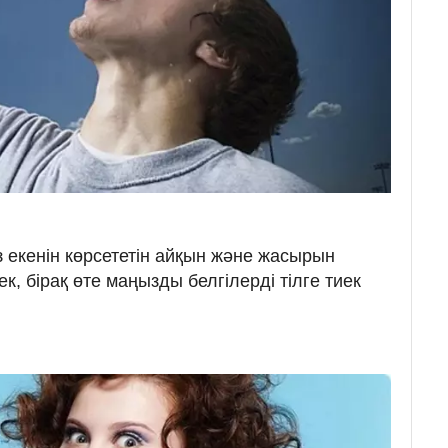
з екенін көрсететін айқын және жасырын
рек, бірақ өте маңызды белгілерді тілге тиек