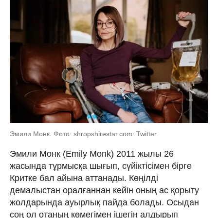
Эмили Монк. Фото: shropshirestar.com: Twitter
Эмили Монк (Emily Monk) 2011 жылы 26
жасында тұрмысқа шығып, сүйіктісімен бірге
Критке бал айына аттанады. Көңілді
демалыстан оралғаннан кейін оның ас қорыту
жолдарында ауырлық пайда болады. Осыдан
соң ол отаның көмегімен ішегін алдырып