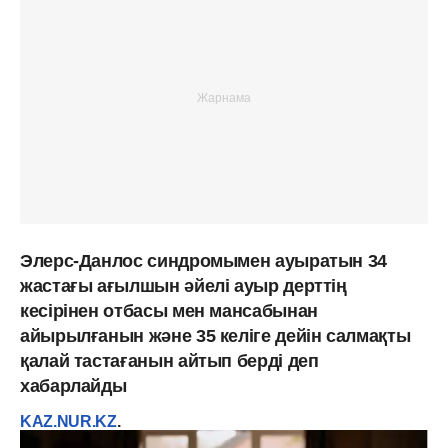
Элерс-Данлос синдромымен ауыратын 34
жастағы ағылшын әйелі ауыр дерттің
кесірінен отбасы мен мансабынан
айырылғанын және 35 келіге дейін салмақты
қалай тастағанын айтып берді деп
хабарлайды
KAZ.NUR.KZ
.