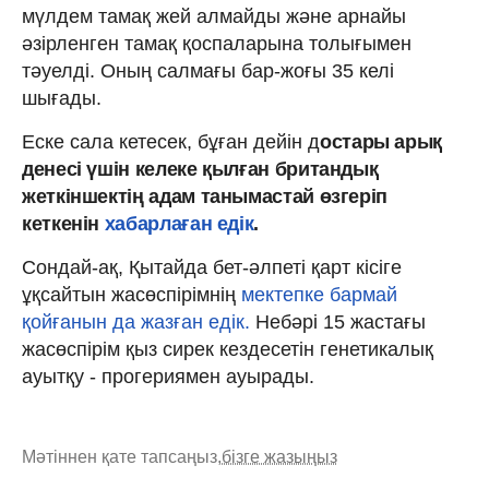
мүлдем тамақ жей алмайды және арнайы
әзірленген тамақ қоспаларына толығымен
тәуелді. Оның салмағы бар-жоғы 35 келі
шығады.
Еске сала кетесек, бұған дейін д
остары арық
денесі үшін келеке қылған британдық
жеткіншектің адам танымастай өзгеріп
кеткенін
хабарлаған едік
.
Сондай-ақ, Қытайда бет-әлпеті қарт кісіге
ұқсайтын жасөспірімнің
мектепке бармай
қойғанын да жазған едік.
Небәрі 15 жастағы
жасөспірім қыз сирек кездесетін генетикалық
ауытқу - прогериямен ауырады.
Мәтіннен қате тапсаңыз,
бізге жазыңыз