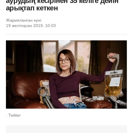
аурудың кесірінен 35 келіге дейін
арықтап кеткен
Жарияланған күні:
19 желтоқсан 2019, 10:03
: Twitter