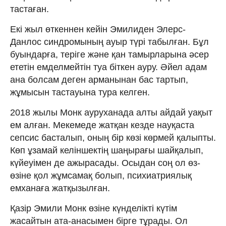
тастаған.
Екі жыл өткеннен кейін Эмилиден Элерс-
Данлос синдромының ауыр түрі табылған. Бұл
буындарға, теріге және қан тамырларына әсер
ететін емделмейтін туа біткен ауру. Әйел адам
ана болсам деген арманынан бас тартып,
жұмысын тастауына тура келген.
2018 жылы Монк ауруханада алты айдай уақыт
ем алған. Мекемеде жатқан кезде науқаста
сепсис басталып, оның бір көзі көрмей қалыпты.
Көп ұзамай келіншектің шаңырағы шайқалып,
күйеуімен де ажырасады. Осыдан соң ол өз-
өзіне қол жұмсамақ болып, психиатриялық
емханаға жатқызылған.
Қазір Эмили Монк өзіне күнделікті күтім
жасайтын ата-анасымен бірге тұрады. Ол