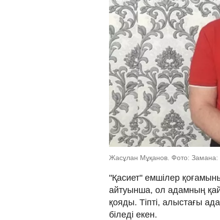
Жасұлан Мұқанов. Фото: Замана:
"Қасиет" емшілер қоғамы
айтуынша, ол адамның қай
қояды. Тіпті, алыстағы ад
біледі екен.