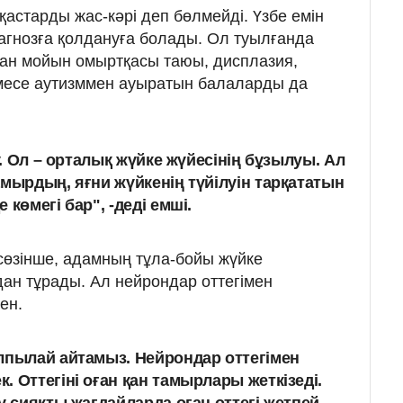
астарды жас-кәрі деп бөлмейді. Үзбе емін
агнозға қолдануға болады. Ол туылғанда
ан мойын омырт­қасы таюы, дисплазия,
емесе аутизммен ауыратын балаларды да
ру. Ол – орталық жүйке жүйесінің бұзылуы. Ал
амырдың, яғни жүйкенің түйілуін тарқататын
 көмегі бар", -деді емші.
өзінше, адамның тұла-бойы жүйке
ан тұрады. Ал нейрондар оттегімен
ен.
лпылай айтамыз. Нейрондар оттегімен
 Оттегіні оған қан тамырлары жет­кізеді.