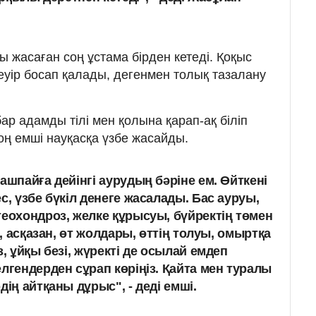
 жасаған соң ұстама бірден кетеді. Қоқыс
еуір босап қалады, дегенмен толық тазалану
бар адамды тілі мен қолына қарап-ақ біліп
оң емші науқасқа үзбе жасайды.
ашпайға дейінгі аурудың бәріне ем. Өйткені
с, үзбе бүкіл денеге жасалады. Бас ауруы,
теохондроз, желке құрысуы, бүйректің төмен
з, асқазан, өт жолдары, өттің толуы, омырт­қа
з, ұйқы безі, жүректі де осылай емдеп
лгендерден сұрап көріңіз. Қайта мен туралы
дің айтқаны дұрыс", - деді емші.