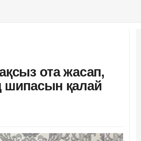
ақсыз ота жасап,
ң шипасын қалай