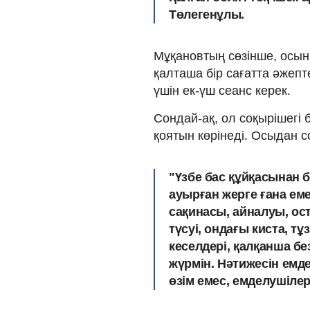
Төлегенұлы.
Мұқановтың сөзінше, осыны
қалташа бір сағатта әжепт
үшін ек-үш сеанс керек.
Сондай-ақ, ол соқырішегі 
қоятын көрінеді. Осыдан с
"Үзбе бас құйқасынан б
ауырған жерге ғана еме
сақинасы, айналуы, ос
түсуі, ондағы киста, тұ
кеселдері, қалқанша бе
жүрмін. Нәтижесін емде
өзім емес, емделушілер