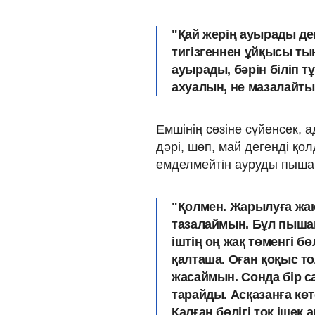
"Қай жерің ауырады де
тигізгеннен ұйқысы ты
ауырады, бәрін біліп т
ахуалын, не мазалайтын
Емшінің сөзіне сүйенсек,
дәрі, шөп, май дегенді қо
емделмейтін ауруды пышақ
"Қолмен. Жарылуға жақ
тазалаймын. Бұл пышақ
іштің оң жақ төменгі бө
қалташа. Оған қоқыс то
жасаймын. Сонда бір са
тарайды. Асқазанға көт
Қалған бөлігі тоқ ішек 