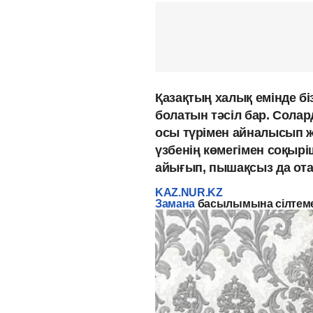
Қазақтың халық емінде бі
болатын тәсіл бар. Солар
осы түрімен айналысып 
үзбенің көмегімен соқырі
айығып, пышақсыз да ота
KAZ.NUR.KZ
Замана
басылымына сілтеме