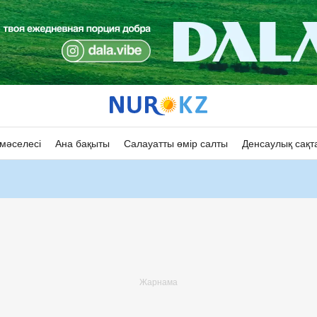
мәселесі
Ана бақыты
Салауатты өмір салты
Денсаулық сақт