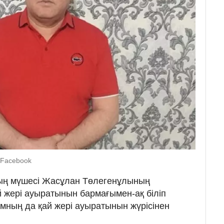
 Facebook
ның мүшесі Жасұлан Төлегенұлының
 жері ауыратынын бармағымен-ақ біліп
амның да қай жері ауыратынын жүрісінен