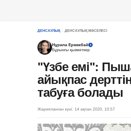
ДЕНСАУЛЫҚ
ДЕНСАУЛЫҚ МӘСЕЛЕСІ
Нұрила Ермекбай
Бұрынғы қызметкер
"Үзбе емі": Пыш
айықпас дертті
табуға болады
Жарияланған күні:
14 ақпан 2020, 10:57