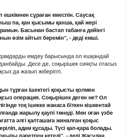
п ешкімнен сұраған емеспін. Саусақ
ныш па, қан қысымы қанша, қай жері
ұрамын. Басынан бастап табанға дейінгі
ын өзім айтып беремін", - деді емші.
 адамдарды емдеу барысында ол ешқандай
лданбайды. Десе де, соқырішек сияқты отасыз
сыз да жазып жіберіпті.
ын тұрған ішектегі қоқысты қолмен
сыз операция. Соқырішек деген не? Ол
лігінде тоқ ішекке жанаса біткен кішкентай
лғанда жарылу қаупі төнеді. Мен оған үзбе
ғатта әлгі қалташаға жиналған қоқыс
еріліп, адам құсады. Түсі қап-қара болады.
арқылы дәретпен кетеді", - деді Жасұлан