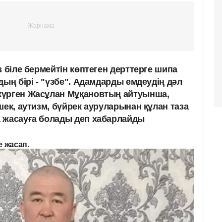
з біле бермейтін көптеген дерттерге шипа
дың бірі - "үзбе". Адамдарды емдеудің дәл
жүрген Жасұлан Мұқановтың айтуынша,
шек, аутизм, бүйрек ауруларынан құлан таза
 жасауға болады деп хабарлайды
 жасап.