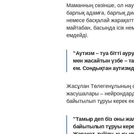
Маманның сөзінше, ол науқ
барлық адамға, барлық ди
немесе басқалай жарақатт
майтабан, басында ісік н
емдейді.
"Аутизм – туа бітті ау
мен жасайтын үзбе – т
ем. Сондықтан аутизмде
Жасұлан Төлегенұлының с
жасушалары – нейрондард
байытылып тұруы керек ек
"Тамыр деп біз оны жа
байытылып тұруы керек.