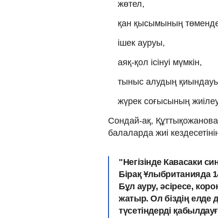
жөтел,
қан қысымының төменде
ішек ауруы,
аяқ-қол ісінуі мүмкін,
тыныс алудың қиындауы
жүрек соғысының жиілеу
Сондай-ақ, Құттықожанова 
балаларда жиі кездесетінін
"Негізінде Кавасаки си
Бірақ Ұлыбританияда 1
Бұл ауру, әсіресе, кор
жатыр. Ол біздің елде д
түсетіндерді қабылдау