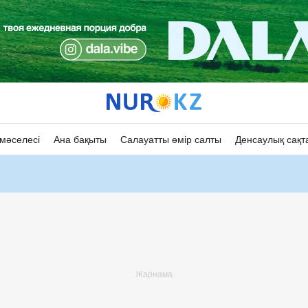
мәселесі
Ана бақыты
Салауатты өмір салты
Денсаулық сақт