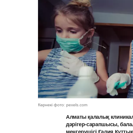
Көрнекі фото: pexels.com
Алматы қалалық клиника
дәрігер-сарапшысы, бал
меңгерушісі Ғалия Құтт