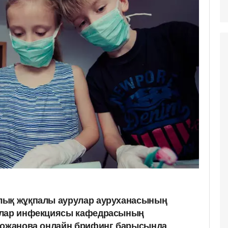
лық жұқпалы аурулар ауруханасының
алар инфекциясы кафедрасының
ықожанова онлайн брифинг барысында