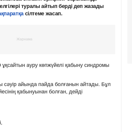
лгілері туралы айтып берді деп жазады
ақпаратқа
сілтеме жасап.
 ұқсайтын ауру көпжүйелі қабыну синдромы
ы сәуір айында пайда болғанын айтады. Бұл
сінің қабынуынан болған, дейді
,