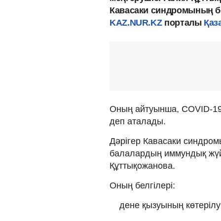
Кавасаки синдромының бе
KAZ.NUR.KZ
порталы
Қаз
Оның айтуынша, COVID-19
деп аталады.
Дәрігер Кавасаки синдром
балалардың иммундық жүйе
Құттықожанова.
Оның белгілері:
дене қызуының көтерілуі