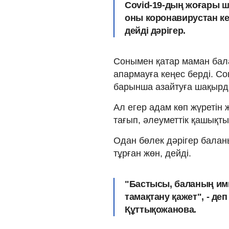
Covid-19-дың жоғары ше
оны коронавирустан ке
дейді дәрігер.
Сонымен қатар маман бал
апармауға кеңес берді. С
барынша азайтуға шақырд
Ал егер адам көп жүретін 
тағып, әлеуметтік қашықты
Одан бөлек дәрігер балан
тұрған жөн, дейді.
"Бастысы, баланың имм
тамақтану қажет", - д
Құттықожанова.