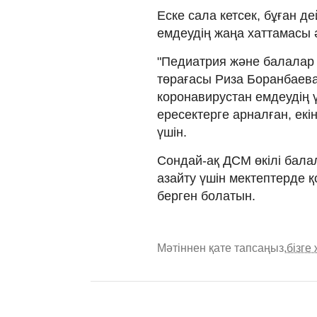
Еске сала кетсек, бұған д
емдеудің жаңа хаттамасы ә
"Педиатрия және балалар
төрағасы Риза Боранбаева
коронавирустан емдеудің 
ересектерге арналған, екін
үшін.
Сондай-ақ ДСМ өкілі бала
азайту үшін мектептерде қ
берген болатын.
Мәтіннен қате тапсаңыз,
бізге