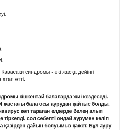
уі,
,
і.
Кавасаки синдромы - екі жасқа дейінгі
 атап өтті.
ндромы кішкентай балаларда жиі кездеседі.
4 жастағы бала осы аурудан қайтыс болды.
онавирус көп тараған елдерде белең алып
е тіркелді, сол себепті ондай аурумен келіп
ға қазірден дайын болуымыз қажет. Бұл ауру