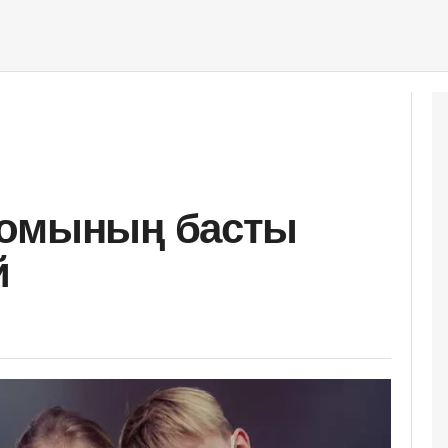
ромының басты
й