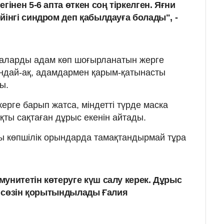
гінен 5-6 апта өткен соң тіркелген. Яғни
йінгі синдром деп қабылдауға болады", -
аларды адам көп шоғырланатын жерге
ондай-ақ, адамдармен қарым-қатынасты
ы.
жерге барып жатса, міндетті түрде маска
қты сақтаған дұрыс екенін айтады.
ы көпшілік орындарда тамақтандырмай тұра
унитетін көтеруге күш салу керек. Дұрыс
еп сөзін қорытындылады Ғалия