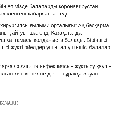
ейін елімізде балаларды коронавирустан
зірленгені хабарланған еді.
 хирургиясы ғылыми орталығы" АҚ басқарма
ның айтуынша, енді Қазақстанда
үш хаттамасы қолданыста болады. Біріншісі
шісі жүкті әйелдер үшін, ал үшіншісі балалар
ларға COVID-19 инфекциясын жұқтыру қаупін
олғап кию керек пе деген сұраққа жауап
 жазыңыз