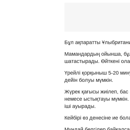
Бұл ақпаратты Ұлыбритания
Мамандардың ойынша, бұл
шатастырады. Өйткені олар
Үрейлі қорқыныш 5-20 мин
дейін болуы мүмкін.
Жүрек қағысы жиілеп, бас 
немесе ыстықтауы мүмкін. 
іші ауырады.
Кейбірі өз денесіне ие бол
Мұндай белгілер байқалса,