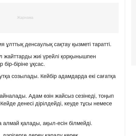
 ұлттық денсаулық сақтау қызметі таратті.
 жайттарды жиі үрейлі қорқынышпен
 бір-біріне ұқсас.
утқа созылады. Кейбір адамдарда екі сағатқа
айналады. Адам өзін жайсыз сезінеді, тоңып
Кейде денесі дірілдейді, кеуде тұсы немесе
а алмай қалады, ақыл-есін білмейді.
 дәрігерге дереу қаралу керек.