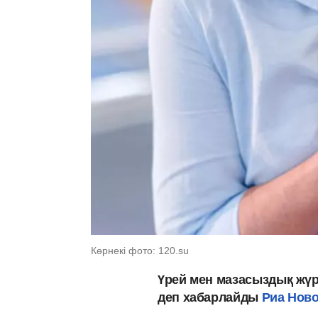
Көрнекі фото: 120.su
Үрей мен мазасыздық жү
деп хабарлайды
Риа Нов