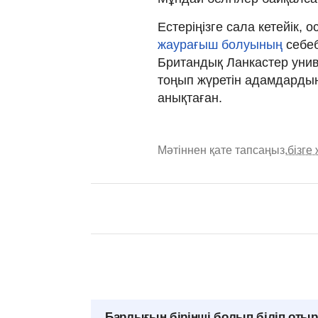
Естеріңізге сала кетейік,
жаурағыш болуының
себе
Британдық Ланкастер унив
тоңып жүретін адамдардың
анықтаған.
Мәтіннен қате тапсаңыз,
бізге
Барлығын бірінші болып біліп оты