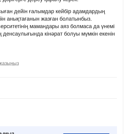
 осыған дейін ғалымдар кейбір адамдардың
бін анықтағанын жазған болатынбыз.
ерситетінің мамандары аяз болмаса да үнемі
 денсаулығында кінәрат болуы мүмкін екенін
 жазыңыз
рыңыз