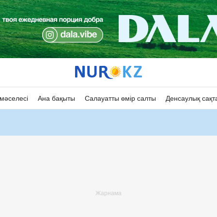
мәселесі
Ана бақыты
Салауатты өмір салты
Денсаулық сақт