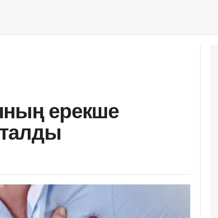
ының ерекше
қталды