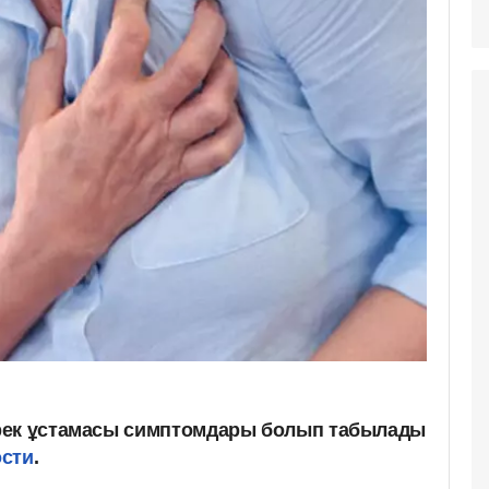
рек ұстамасы симптомдары болып табылады
ости
.