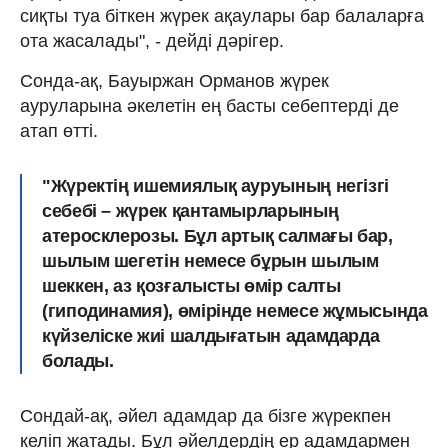
сиқты туа біткен жүрек ақаулары бар балаларға
ота жасалады", - дейді дәрігер.
Сонда-ақ, Бауыржан Орманов жүрек
ауруларына әкелетін ең басты себептерді де
атап өтті.
"Жүректің ишемиялық ауруының негізгі
себебі – жүрек қантамырларының
атеросклерозы. Бұл артық салмағы бар,
шылым шегетін немесе бұрын шылым
шеккен, аз қозғалысты өмір салты
(гиподинамия), өмірінде немесе жұмысында
күйзеліске жиі шалдығатын адамдарда
болады.
Сондай-ақ, әйел адамдар да бізге жүрекпен
келіп жатады. Бұл әйелдердің ер адамдармен