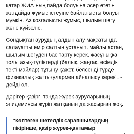
қатар ЖИА-ның пайда болуына әсер ететін
жағдайда жұмыс істеуіне байланысты болуы
мүмкін. Аз қозғалысты жұмыс, шылым шегу
және күйзеліс.
Сондықтан аурудың алдын алу мақсатында
салауатты өмір салтын ұстанып, майлы астан,
шылым шегуден бас тарту керек, жасұныққа
толы азық-түліктерді (балық, жаңғақ, өсімдік
текті майлар) тұтыну қажет, белсенді түрде
физикалық жаттығулармен айналысу керек", -
дейді ол.
Дәрігер қазіргі таңда жүрек ауруларының
эпидемиясы жүріп жатқанын да жасырған жоқ.
"Көптеген шетелдік сарапшылардың
пікірінше, қазір жүрек-қантамыр