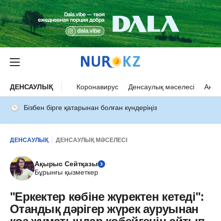
ДЕНСАУЛЫҚ
Коронавирус
Денсаулық мәселесі
Ана 
Бізбен бірге қатарынан болған күндеріңіз
ДЕНСАУЛЫҚ
ДЕНСАУЛЫҚ МӘСЕЛЕСІ
Ақырыс Сейтқазы
Бұрынғы қызметкер
"Еркектер көбіне жүректен кетеді":
Отандық дәрігер жүрек ауруынан