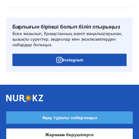
Барлығын бірінші болып біліп отырыңыз
Бізге жазылып, Қазақстанның өзекті жаңалықтарынан,
қызықты суреттер, видеолар мен эксклюзивтерден
хабардар болыңыз.
Instagram
Ақау туралы хабарлаңыз
Жарнама берушілерге