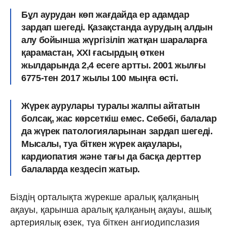
Бұл аурудан көп жағдайда ер адамдар
зардап шегеді. Қазақстанда аурудың алдын
алу бойынша жүргізіліп жатқан шараларға
қарамастан, ХХІ ғасырдың өткен
жылдарында 2,4 есеге артты. 2001 жылғы
6775-тен 2017 жылы 100 мыңға өсті.
Жүрек аурулары туралы жалпы айтатын
болсақ, жас көрсеткіш емес. Себебі, балалар
да жүрек патологияларынан зардап шегеді.
Мысалы, туа біткен жүрек ақаулары,
кардиопатия және тағы да басқа дерттер
балаларда кездесіп жатыр.
Біздің орталықта жүрекше аралық қалқаның
ақауы, қарынша аралық қалқаның ақауы, ашық
артериялық өзек, туа біткен ангиодипслазия