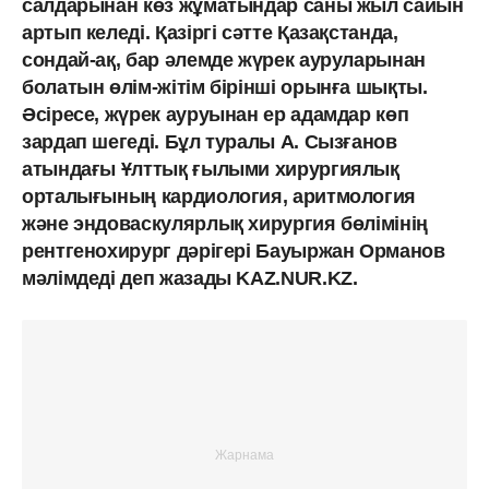
салдарынан көз жұматындар саны жыл сайын
артып келеді. Қазіргі сәтте Қазақстанда,
сондай-ақ, бар әлемде жүрек ауруларынан
болатын өлім-жітім бірінші орынға шықты.
Әсіресе, жүрек ауруынан ер адамдар көп
зардап шегеді. Бұл туралы А. Сызғанов
атындағы Ұлттық ғылыми хирургиялық
орталығының кардиология, аритмология
және эндоваскулярлық хирургия бөлімінің
рентгенохирург дәрігері Бауыржан Орманов
мәлімдеді деп жазады KAZ.NUR.KZ.