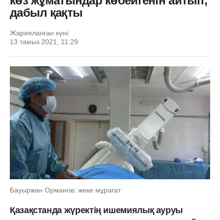
көз жұматындар көбейгенін айтып,
дабыл қақты
Жарияланған күні:
13 тамыз 2021, 11:29
Бауыржан Орманов: жеке мұрағат
Қазақстанда жүректің ишемиялық ауруы