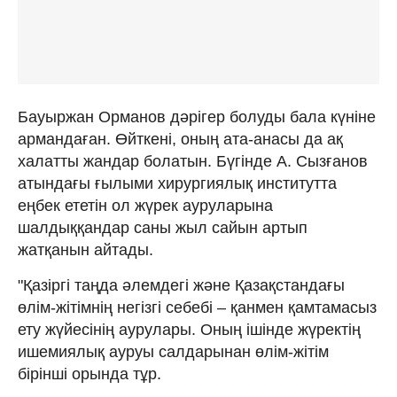
Бауыржан Орманов дәрігер болуды бала күніне
армандаған. Өйткені, оның ата-анасы да ақ
халатты жандар болатын. Бүгінде А. Сызғанов
атындағы ғылыми хирургиялық институтта
еңбек ететін ол жүрек ауруларына
шалдыққандар саны жыл сайын артып
жатқанын айтады.
"Қазіргі таңда әлемдегі және Қазақстандағы
өлім-жітімнің негізгі себебі – қанмен қамтамасыз
ету жүйесінің аурулары. Оның ішінде жүректің
ишемиялық ауруы салдарынан өлім-жітім
бірінші орында тұр.