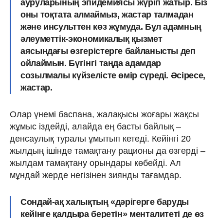
ауруларының эпидемиясы жүріп жатыр. Біз
оны тоқтата алмаймыз, жастар талмадан
және инсульттен көз жұмуда. Бұл адамның
әлеуметтік-экономикалық қызмет
аясындағы өзгерістерге байланысты деп
ойлаймын. Бүгінгі таңда адамдар
созылмалы күйзелісте өмір сүреді. Әсіресе,
жастар.
Олар үнемі баспана, жалақысы жоғары жақсы
жұмыс іздейді, алайда ең басты байлық –
денсаулық туралы ұмытып кетеді. Кейінгі 20
жылдың ішінде тамақтану рационы да өзгерді –
жылдам тамақтану орындары көбейді. Ал
мұндай жерде негізінен зиянды тағамдар.
Сондай-ақ халықтың «дәрігерге баруды
кейінге қалдыра беретін» менталитеті де өз