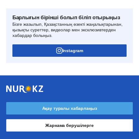
Барлығын бірінші болып біліп отырыңыз
Бізге жазылып, Қазақстанның өзекті жаңалықтарынан,
қызықты суреттер, видеолар мен эксклюзивтерден
хабардар болыңыз.
Instagram
Ақау туралы хабарлаңыз
Жарнама берушілерге