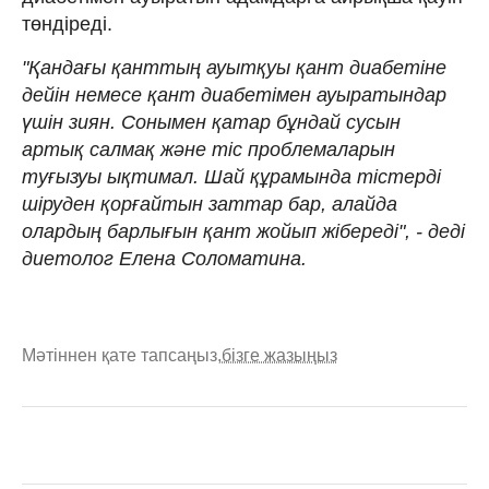
төндіреді.
"Қандағы қанттың ауытқуы қант диабетіне
дейін немесе қант диабетімен ауыратындар
үшін зиян. Сонымен қатар бұндай сусын
артық салмақ және тіс проблемаларын
туғызуы ықтимал. Шай құрамында тістерді
шіруден қорғайтын заттар бар, алайда
олардың барлығын қант жойып жібереді", - деді
диетолог Елена Соломатина.
Мәтіннен қате тапсаңыз,
бізге жазыңыз