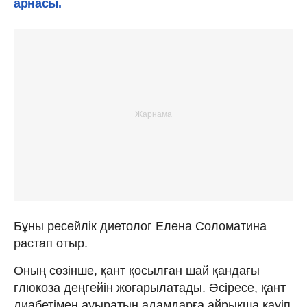
арнасы.
Бұны ресейлік диетолог Елена Соломатина
растап отыр.
Оның сөзінше, қант қосылған шай қандағы
глюкоза деңгейін жоғарылатады. Әсіресе, қант
диабетімен ауыратын адамдарға айрықша қауіп