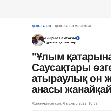
ДЕНСАУЛЫҚ
ДЕНСАУЛЫҚ МӘСЕЛЕСІ
Ақырыс Сейтқазы
Бұрынғы қызметкер
"Ұлым қатарына
Саусақтары өзге
атыраулық он 
анасы жанайқа
Жарияланған күні:
6 мамыр 2022, 10:39