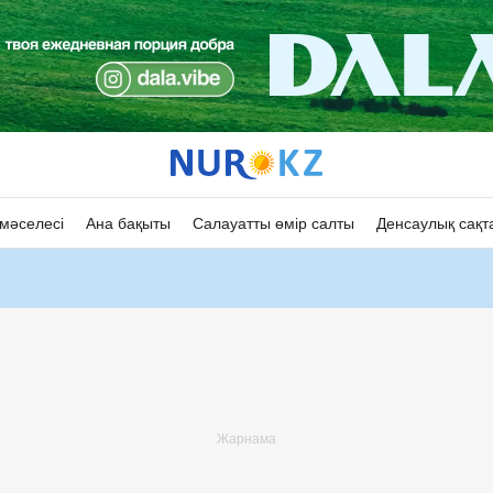
мәселесі
Ана бақыты
Салауатты өмір салты
Денсаулық сақт