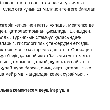
ңіл көншітпеген соң, ата-анасы түркиялық
. Олар ота құнын 11 миллион теңгеге бағалап
геріп кеткенінен қатты ұялады. Мектепке де
іден, қатарластарынан қысылады. Екіншіден,
қалды. Түркияның Стамбул қаласындағы
парып, гистологиялық тексеруден өткіздік.
ктерін жөнге келтіреміз деп отыр. Операция
Бұл біздің қарапайым отбасымыз үшін қалта
мның қатарынан қалмай, құлан-таза айығып
 Бұлай жүре берсек, оның дерті қатерлі ісікке
ша мейірімді жандардан көмек сұраймыз", -
лына көмектесем деушілер үшін