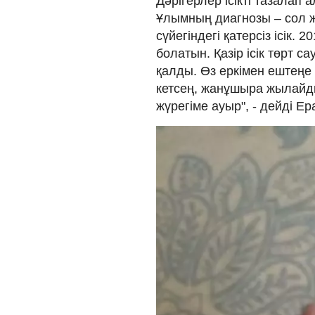
Дәрігерлер ісікті тазалап 
Ұлымның диагнозы – сол ж
сүйегіндегі қатерсіз ісік.
болатын. Қазір ісік төрт с
қалды. Өз еркімен ештеңе 
кетсең, жанұшыра жылайд
жүрегіме ауыр", - дейді 