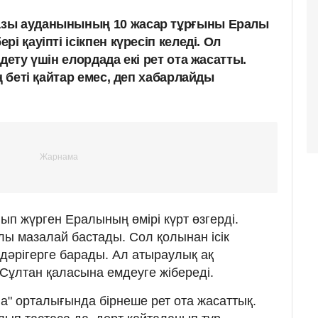
зы ауданынының 10 жасар тұрғыны Ералы
і қауіпті ісікпен күресіп келеді. Ол
дету үшін елордада екі рет ота жасатты.
ң беті қайтар емес, деп хабарлайды
ып жүрген Ералының өмірі күрт өзгерді.
лы мазалай бастады. Сол қолынан ісік
 дәрігерге барады. Ал атыраулық ақ
ұлтан қаласына емдеуге жібереді.
а" орталығында бірнеше рет ота жасаттық.