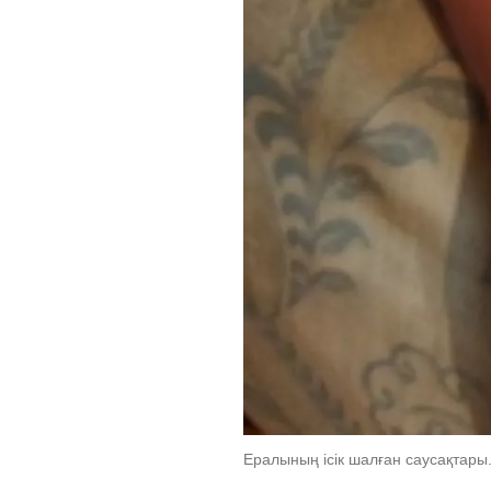
Ералының ісік шалған саусақтары.