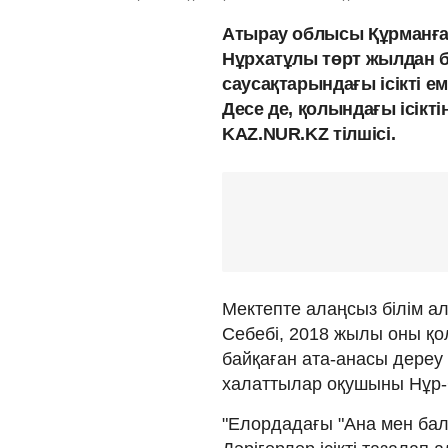
Атырау облысы Құрманға
Нұрхатұлы төрт жылдан бер
саусақтарындағы ісікті ем
Десе де, қолындағы ісікті
KAZ.NUR.KZ тілшісі.
Мектепте алаңсыз білім ал
Себебі, 2018 жылы оны қо
байқаған ата-анасы дереу
халаттылар оқушыны Нұр-С
"Елордадағы "Ана мен бал