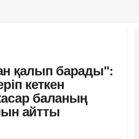
н қалып барады":
ріп кеткен
жасар баланың
йын айтты