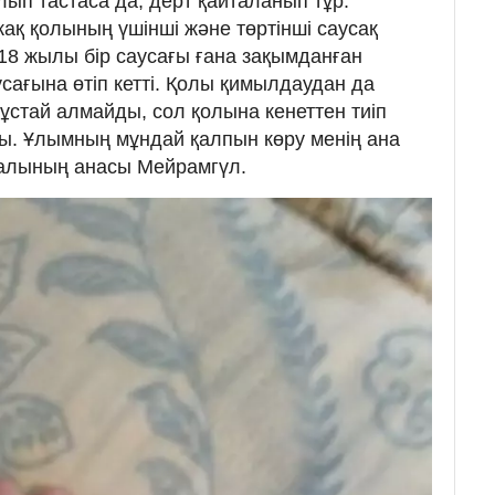
алып тастаса да, дерт қайталанып тұр.
ақ қолының үшінші және төртінші саусақ
 2018 жылы бір саусағы ғана зақымданған
аусағына өтіп кетті. Қолы қимылдаудан да
ұстай алмайды, сол қолына кенеттен тиіп
ы. Ұлымның мұндай қалпын көру менің ана
Ералының анасы Мейрамгүл.