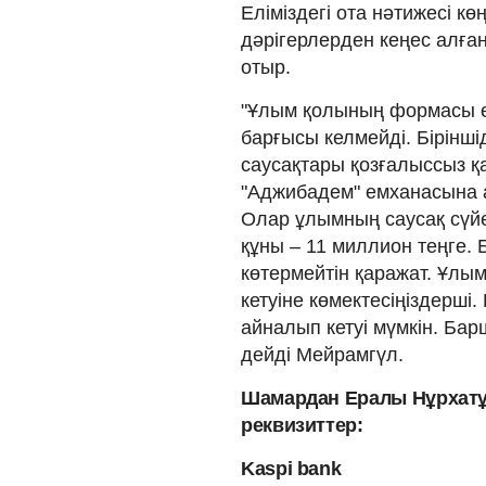
Еліміздегі ота нәтижесі кө
дәрігерлерден кеңес алған
отыр.
"Ұлым қолының формасы өз
барғысы келмейді. Бірінш
саусақтары қозғалыссыз 
"Аджибадем" емханасына а
Олар ұлымның саусақ сүйе
құны – 11 миллион теңге. 
көтермейтін қаражат. Ұлы
кетуіне көмектесіңіздерші.
айналып кетуі мүмкін. Бар
дейді Мейрамгүл.
Шамардан Ералы Нұрхатұ
реквизиттер:
Kaspi bank