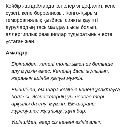
Кейбір жағдайларда кенелер энцефалит, кене
сүзегі, кене боррелиозы, Конго-Қырым
геморрагиялық қызбасы сияқты қауіпті
аурулардың тасымалдаушысы болып,
аллергиялық реакциялар тудыратынын есте
ұстаған жөн.
Амалдар:
Біріншіден, кенені толығымен өз бетінше
алу мүмкін емес. Кененің басы жұлынып,
жараның ішінде қалуы мүмкін.
Екіншіден, ем-шара кезінде кенені ұсақтауға
болады. Жәндіктердің уы денеге тері
арқылы да енуі мүмкін. Ем-шараны
жүргізушіге жұқтыру қаупі бар.
Үшіншіден, егер сіз кенені өзіңіз алып