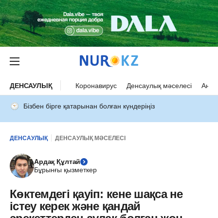
ДЕНСАУЛЫҚ
Коронавирус
Денсаулық мәселесі
Ана 
Бізбен бірге қатарынан болған күндеріңіз
ДЕНСАУЛЫҚ
ДЕНСАУЛЫҚ МӘСЕЛЕСІ
Ардақ Құлтай
Бұрынғы қызметкер
Көктемдегі қауіп: кене шақса не
істеу керек және қандай