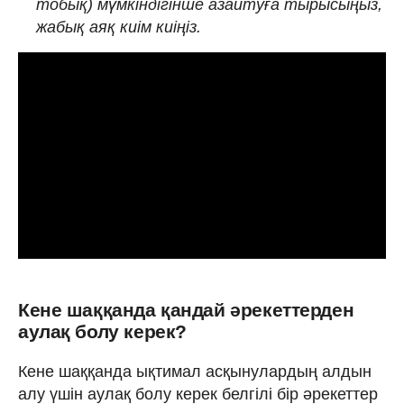
тобық) мүмкіндігінше азайтуға тырысыңыз,
жабық аяқ киім киіңіз.
Кене шаққанда қандай әрекеттерден
аулақ болу керек?
Кене шаққанда ықтимал асқынулардың алдын
алу үшін аулақ болу керек белгілі бір әрекеттер