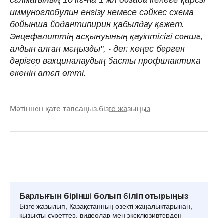
салмағының 10 кг-на 1 мл дозада кенеге қарсы
иммуноглобулин енгізу немесе сәйкес схема
бойынша йодантипирин қабылдау қажет.
Энцефалиттің асқынуының қауіптілігі сонша,
алдын алған маңызды", - деп кеңес берген
дәрігер вакциналаудың басты профилактика
екенін атап өтті.
Мәтіннен қате тапсаңыз,
бізге жазыңыз
Барлығын бірінші болып біліп отырыңыз
Бізге жазылып, Қазақстанның өзекті жаңалықтарынан,
қызықты суреттер, видеолар мен эксклюзивтерден