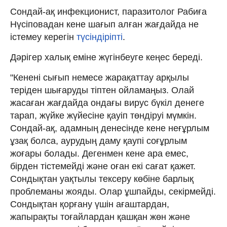
Сондай-ақ инфекционист, паразитолог Рабиға
Нүсіповадан кене шағып алған жағдайда не
істемеу керегін
түсіндіріпті
.
Дәрігер халық еміне жүгінбеуге кеңес береді.
"Кенені сығып немесе жарақаттау арқылы
теріден шығаруды тіптен ойламаңыз. Олай
жасаған жағдайда ондағы вирус бүкіл денеге
тарап, жүйке жүйесіне қауіп төндіруі мүмкін.
Сондай-ақ, адамның денесінде кене неғұрлым
ұзақ болса, аурудың даму қаупі соғұрлым
жоғары болады. Дегенмен кене ара емес,
бірден тістемейді және оған екі сағат қажет.
Сондықтан уақтылы тексеру көбіне барлық
проблеманы жояды. Олар ұшпайды, секірмейді.
Сондықтан қорғану үшін ағаштардан,
жапырақты тоғайлардан қашқан жөн және