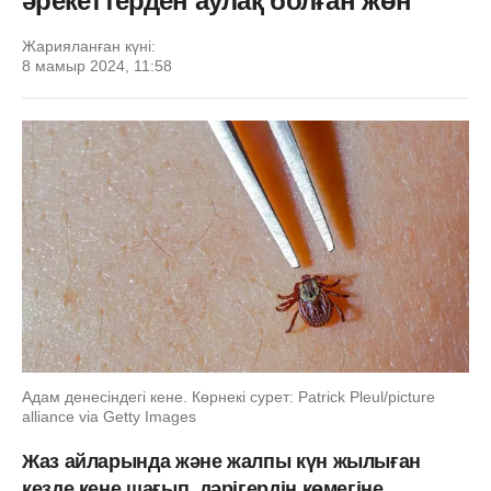
әрекеттерден аулақ болған жөн
Жарияланған күні:
8 мамыр 2024, 11:58
Адам денесіндегі кене. Көрнекі сурет: Patrick Pleul/picture
alliance via Getty Images
Жаз айларында және жалпы күн жылыған
кезде кене шағып, дәрігердің көмегіне