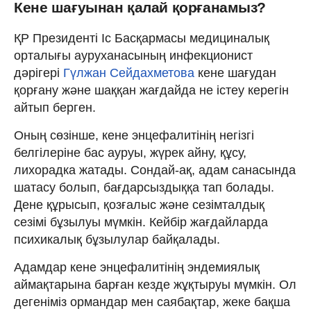
Кене шағуынан қалай қорғанамыз?
ҚР Президенті Іс Басқармасы медициналық
орталығы ауруханасының инфекционист
дәрігері
Гүлжан Сейдахметова
кене шағудан
қорғану және шаққан жағдайда не істеу керегін
айтып берген.
Оның сөзінше, кене энцефалитінің негізгі
белгілеріне бас ауруы, жүрек айну, құсу,
лихорадка жатады. Сондай-ақ, адам санасында
шатасу болып, бағдарсыздыққа тап болады.
Дене құрысып, қозғалыс және сезімталдық
сезімі бұзылуы мүмкін. Кейбір жағдайларда
психикалық бұзылулар байқалады.
Адамдар кене энцефалитінің эндемиялық
аймақтарына барған кезде жұқтыруы мүмкін. Ол
дегеніміз ормандар мен саябақтар, жеке бақша