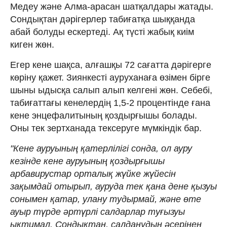
Медеу және Алма-арасан шатқалдары жатады.
Сондықтан дәрігерлер табиғатқа шыққанда
абай болуды ескертеді. Ақ түсті жабық киім
киген жөн.
Егер кене шақса, алғашқы 72 сағатта дәрігерге
көріну қажет. Зиянкесті ауруханаға өзімен бірге
шыны ыдысқа салып алып келгені жөн. Себебі,
табиғаттағы кенелердің 1,5-2 процентінде ғана
кене энцефалитының қоздырғышы болады.
Оны тек зертханада тексеруге мүмкіндік бар.
"Кене ауруының қатерлілігі сонда, ол ауру
кезінде кене ауруының қоздырғышы
арбавирустар орталық жүйке жүйесін
зақымдай отырып, ауруда тек қана дене қызуы
сонымен қатар, улану тудырмай, және өте
ауыр түрде әртүрлі салдарлар туғызуы
ықтимал. Сондықтан, салданудың әсерінен