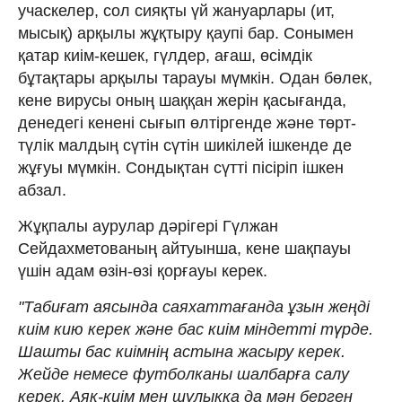
учаскелер, сол сияқты үй жануарлары (ит,
мысық) арқылы жұқтыру қаупі бар. Сонымен
қатар киім-кешек, гүлдер, ағаш, өсімдік
бұтақтары арқылы тарауы мүмкін. Одан бөлек,
кене вирусы оның шаққан жерін қасығанда,
денедегі кенені сығып өлтіргенде және төрт-
түлік малдың сүтін сүтін шикілей ішкенде де
жұғуы мүмкін. Сондықтан сүтті пісіріп ішкен
абзал.
Жұқпалы аурулар дәрігері Гүлжан
Сейдахметованың айтуынша, кене шақпауы
үшін адам өзін-өзі қорғауы керек.
"Табиғат аясында саяхаттағанда ұзын жеңді
киім кию керек және бас киім міндетті түрде.
Шашты бас киімнің астына жасыру керек.
Жейде немесе футболканы шалбарға салу
керек. Аяқ-киім мен шұлыққа да мән берген