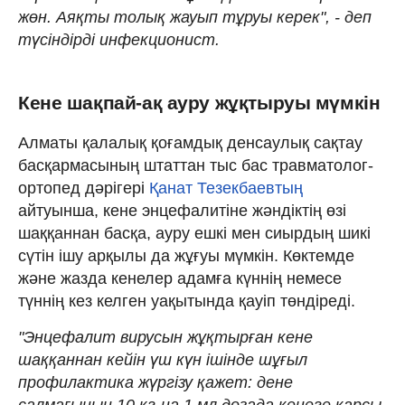
жөн. Аяқты толық жауып тұруы керек", - деп
түсіндірді инфекционист.
Кене шақпай-ақ ауру жұқтыруы мүмкін
Алматы қалалық қоғамдық денсаулық сақтау
басқармасының штаттан тыс бас травматолог-
ортопед дәрігері
Қанат Тезекбаевтың
айтуынша, кене энцефалитіне жәндіктің өзі
шаққаннан басқа, ауру ешкі мен сиырдың шикі
сүтін ішу арқылы да жұғуы мүмкін. Көктемде
және жазда кенелер адамға күннің немесе
түннің кез келген уақытында қауіп төндіреді.
"Энцефалит вирусын жұқтырған кене
шаққаннан кейін үш күн ішінде шұғыл
профилактика жүргізу қажет: дене