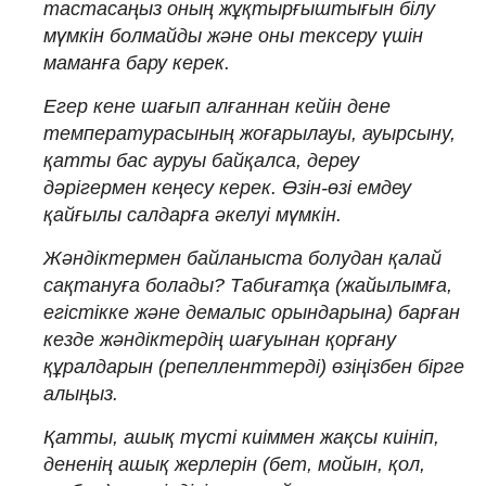
тастасаңыз оның жұқтырғыштығын білу
мүмкін болмайды және оны тексеру үшін
маманға бару керек.
Егер кене шағып алғаннан кейін дене
температурасының жоғарылауы, ауырсыну,
қатты бас ауруы байқалса, дереу
дәрігермен кеңесу керек. Өзін-өзі емдеу
қайғылы салдарға әкелуі мүмкін.
Жәндіктермен байланыста болудан қалай
сақтануға болады? Табиғатқа (жайылымға,
егістікке және демалыс орындарына) барған
кезде жәндіктердің шағуынан қорғану
құралдарын (репелленттерді) өзіңізбен бірге
алыңыз.
Қатты, ашық түсті киіммен жақсы киініп,
дененің ашық жерлерін (бет, мойын, қол,