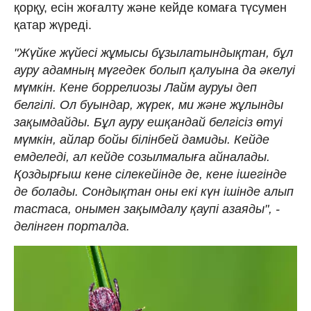
қорқу, есін жоғалту және кейде комаға түсумен
қатар жүреді.
"Жүйке жүйесі жұмысы бұзылатындықтан, бұл
ауру адамның мүгедек болып қалуына да әкелуі
мүмкін. Кене боррелиозы Лайм ауруы деп
белгілі. Ол буындар, жүрек, ми және жұлынды
зақымдайды. Бұл ауру ешқандай белгісіз өтуі
мүмкін, айлар бойы білінбей дамиды. Кейде
емделеді, ал кейде созылмалыға айналады.
Қоздырғыш кене сілекейінде де, кене ішегінде
де болады. Сондықтан оны екі күн ішінде алып
тастаса, онымен зақымдалу қаупі азаяды", -
делінген порталда.