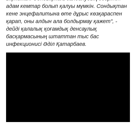
адам кемтар болып қалуы мүмкін. Сондықтан
кене энцефалитына өте дұрыс көзқараспен
қарап, оны алдын ала болдырмау қажет", -
дейді қалалық қоғамдық денсаулық
басқармасының штаттан тыс бас
инфекционисі Әділ Қатарбаев.