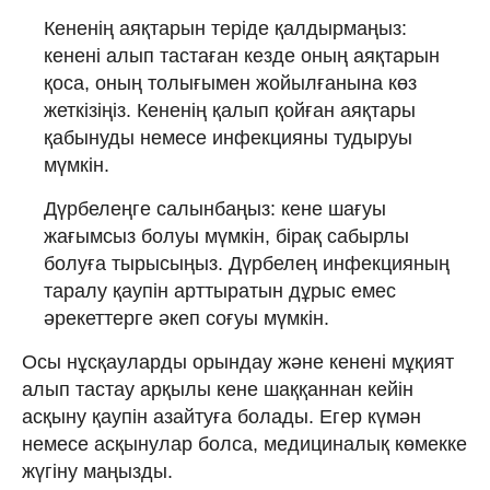
Кененің аяқтарын теріде қалдырмаңыз:
кенені алып тастаған кезде оның аяқтарын
қоса, оның толығымен жойылғанына көз
жеткізіңіз. Кененің қалып қойған аяқтары
қабынуды немесе инфекцияны тудыруы
мүмкін.
Дүрбелеңге салынбаңыз: кене шағуы
жағымсыз болуы мүмкін, бірақ сабырлы
болуға тырысыңыз. Дүрбелең инфекцияның
таралу қаупін арттыратын дұрыс емес
әрекеттерге әкеп соғуы мүмкін.
Осы нұсқауларды орындау және кенені мұқият
алып тастау арқылы кене шаққаннан кейін
асқыну қаупін азайтуға болады. Егер күмән
немесе асқынулар болса, медициналық көмекке
жүгіну маңызды.