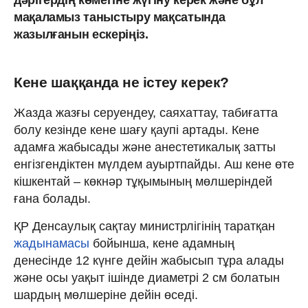
мақаламыз таныстыру мақсатында
жазылғанын ескеріңіз.
Кене шаққанда не істеу керек?
Жазда жазғы серуендеу, саяхаттау, табиғатта
болу кезінде кене шағу қаупі артады. Кене
адамға жабысады және анестетикалық затты
енгізгендіктен мүлдем ауыртпайды. Аш кене өте
кішкентай – көкнәр тұқымының мөлшеріндей
ғана болады.
ҚР Денсаулық сақтау министрлігінің таратқан
жадынамасы
бойынша, кене адамның
денесінде 12 күнге дейін жабысып тұра алады
және осы уақыт ішінде диаметрі 2 см болатын
шардың мөлшеріне дейін өседі.