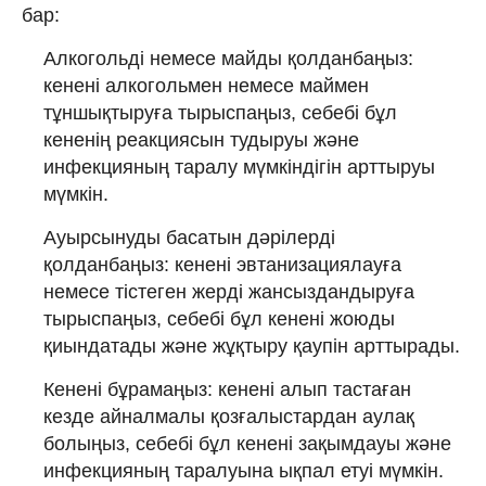
бар:
Алкогольді немесе майды қолданбаңыз:
кенені алкогольмен немесе маймен
тұншықтыруға тырыспаңыз, себебі бұл
кененің реакциясын тудыруы және
инфекцияның таралу мүмкіндігін арттыруы
мүмкін.
Ауырсынуды басатын дәрілерді
қолданбаңыз: кенені эвтанизациялауға
немесе тістеген жерді жансыздандыруға
тырыспаңыз, себебі бұл кенені жоюды
қиындатады және жұқтыру қаупін арттырады.
Кенені бұрамаңыз: кенені алып тастаған
кезде айналмалы қозғалыстардан аулақ
болыңыз, себебі бұл кенені зақымдауы және
инфекцияның таралуына ықпал етуі мүмкін.