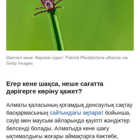
Шөптегі кене. Көрнекі сурет: Patrick Pleul/picture alliance via
Getty Images
Егер кене шақса, неше сағатта
дәрігерге көріну қажет?
Алматы қаласының қоғамдық денсаулық сақтау
басқармасының
сайтындағы ақпарат
бойынша,
сәуір мен маусым айларында қауіпті жәндіктер
белсенді болады. Алматыда кене шағу
ықтималдығы жоғары аймақтарға Көктөбе,