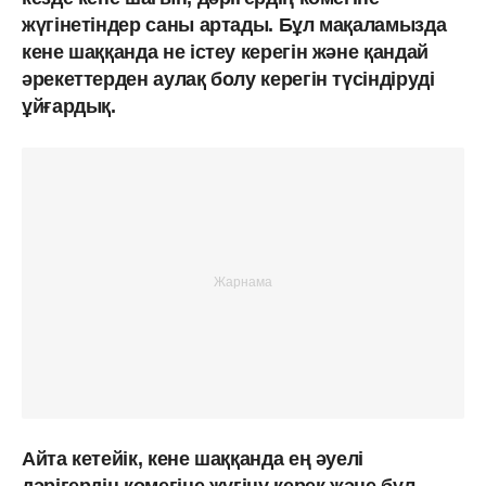
жүгінетіндер саны артады. Бұл мақаламызда
кене шаққанда не істеу керегін және қандай
әрекеттерден аулақ болу керегін түсіндіруді
ұйғардық.
Айта кетейік, кене шаққанда ең әуелі
дәрігердің көмегіне жүгіну керек және бұл