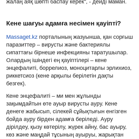
жалаң аяқ шөпті баспау керек", - дейді маман.
Кене шағуы адамға несімен қауіпті?
Massaget.kz
порталының жазуынша, қан сорғыш
паразиттер – вирусты және бактериялы
сипаттағы бірнеше инфекцияны таратушылар.
Олардың ішіндегі ең қауіптілері – кене
энцефалиті, боррелиоз, моноцитарлы эрлихиоз,
риккетсиоз (кене арқылы берілетін дақты
безгек).
Кене энцефалиті – ми мен жұлынды
зақымдайтын өте ауыр вирусты ауру. Кене
денеге жабысып, сілекей сұйықтығын енгізген
бойда ауру бірден адамға беріледі. Ауру
дірілдеу, қызу көтерілу, жүрек айну, бас ауыру,
көз және маңдай тұсының ауыруы, жарықтан