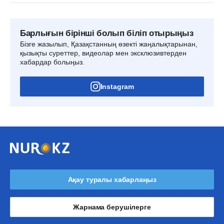
Барлығын бірінші болып біліп отырыңыз
Бізге жазылып, Қазақстанның өзекті жаңалықтарынан,
қызықты суреттер, видеолар мен эксклюзивтерден
хабардар болыңыз.
Instagram
Ақау туралы хабарлаңыз
Жарнама берушілерге