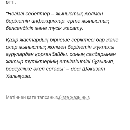
өтті.
"Негізгі себептер – жыныстық жолмен
берілетін инфекциялар, ерте жыныстық
белсенділік және түсік жасату.
Қазір жастардың бірнеше серіктесі бар және
олар жыныстық жолмен берілетін жұқпалы
аурулардан қорғанбайды, соның салдарынан
жатыр түтіктерінің өткізгіштігі бұзылып,
бедеулікке әкеп соғады" – деді Шәкизат
Халықова.
Мәтіннен қате тапсаңыз,
бізге жазыңыз