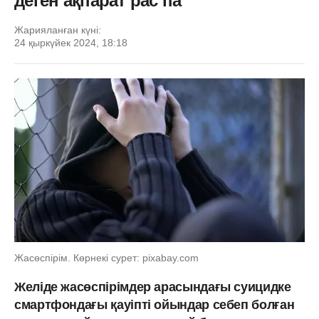
деген ақпарат рас па
Жарияланған күні:
24 қыркүйек 2024, 18:18
Жасөспірім. Көрнекі сурет: pixabay.com
Желіде жасөспірімдер арасындағы суицидке
смартфондағы қауіпті ойындар себеп болған