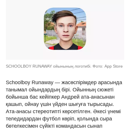
SCHOOLBOY RUNAWAY ойынының логотибі. Фото: App Store
Schoolboy Runaway — жасөспірімдер арасында
танымал ойындардың бірі. Ойынның сюжеті
бойынша бас кейіпкер Андрей ата-анасынан
қашып, ойнау үшін үйден шығуға тырысады.
Ата-анасы стереотипті көрсетілген. Әкесі үнемі
теледидардан футбол көріп, қолында сыра
бөтелкесімен сүйікті командасын сынап