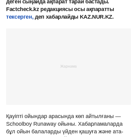
деген сыңайда ақпарат тарай бастады.
Factcheck.kz редакциясы осы ақпаратты
тексерген,
деп хабарлайды KAZ.NUR.KZ.
Қауіпті ойындар арасында көп айтылғаны —
Schoolboy Runaway ойыны. Хабарламаларда
бұл ойын балаларды үйден қашуға және ата-