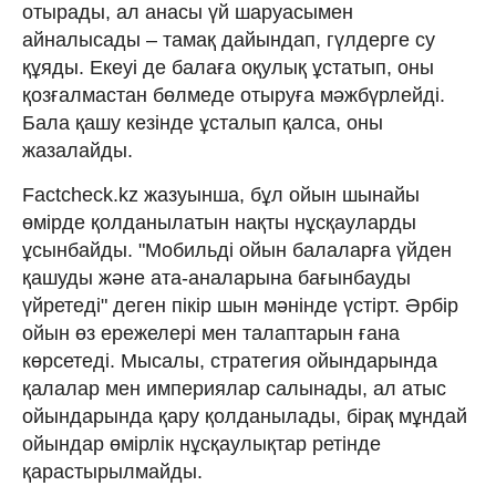
отырады, ал анасы үй шаруасымен
айналысады – тамақ дайындап, гүлдерге су
құяды. Екеуі де балаға оқулық ұстатып, оны
қозғалмастан бөлмеде отыруға мәжбүрлейді.
Бала қашу кезінде ұсталып қалса, оны
жазалайды.
Factcheck.kz жазуынша, бұл ойын шынайы
өмірде қолданылатын нақты нұсқауларды
ұсынбайды. "Мобильді ойын балаларға үйден
қашуды және ата-аналарына бағынбауды
үйретеді" деген пікір шын мәнінде үстірт. Әрбір
ойын өз ережелері мен талаптарын ғана
көрсетеді. Мысалы, стратегия ойындарында
қалалар мен империялар салынады, ал атыс
ойындарында қару қолданылады, бірақ мұндай
ойындар өмірлік нұсқаулықтар ретінде
қарастырылмайды.