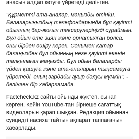
анасын алдап кетуге үйретеді делінген.
"Құрметті ата-аналар, маңызды өтініш.
Балаларыңыздың телефондарында бұл қауіпті
ойынның бар-жоғын тексерулеріңізді сұраймын.
Бұл ойын өте зиян және орнатылған болса,
оны бірден өшіру керек. Сонымен қатар
балаңызбен бұл ойынның неге қауіпті екенін
талқылаған маңызды. Бұл ойын балаларды
үйден қашуға және ата-аналарын тыңдамауға
үйретеді, оның зардабы ауыр болуы мүмкін", -
делінген бір хабарламада.
Factcheck.kz сайты ойынды жүктеп, сынап
көрген. Кейін YouTube-тан бірнеше сағаттық
видеоларын қарап шыққан. Редакция ойыннан
суицидті насихаттайтын ақпарат таппағанын
хабарлады.