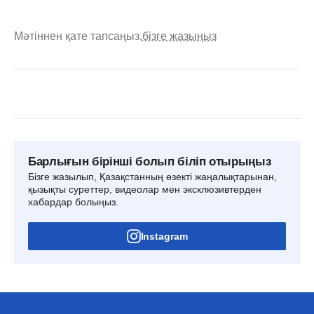
Мәтіннен қате тапсаңыз,
бізге жазыңыз
Барлығын бірінші болып біліп отырыңыз
Бізге жазылып, Қазақстанның өзекті жаңалықтарынан,
қызықты суреттер, видеолар мен эксклюзивтерден
хабардар болыңыз.
Instagram