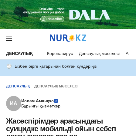
ДЕНСАУЛЫҚ
Коронавирус
Денсаулық мәселесі
Ана 
Бізбен бірге қатарынан болған күндеріңіз
ДЕНСАУЛЫҚ
ДЕНСАУЛЫҚ МӘСЕЛЕСІ
Ислам Аманқос
ИА
Бұрынғы қызметкер
Жасөспірімдер арасындағы
суицидке мобильді ойын себеп