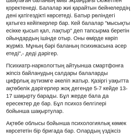
шықпаған баланың миы экрандағы сюжетпен
қоректенеді. Балалар жиі қарайтын бейнелердің
дені қатігездікті көрсетеді. Батыр рөліндегі
қатыгез кейіпкерлер бар. Кей балалар "мысықты
есікке қысып қал, лақтыр" деп тапсырма беретін
ойындардың ішінде отыр. Оны өмірде көріп
жүрміз. Мұның бәрі баланың психикасына әсер
етеді",- деді дәрігер.
Психиатр-наркологтың айтуынша смартфонға
жіпсіз байланудың салдары балаларды
цифрлық аутизмге әкеліп жатыр. Қазіргі уақытта
ақтөбелік дәрігерлер жоқ дегенде 5-7 кейде 13-
17 шақырту барады. Бұл жерде бала да
ересектер де бар. Бұл психоз белгілері
бойынша шақыртулар.
Ақтөбе облысы бойынша психологиялық көмек
көрсететін бір бригада бар. Олардың үздіксіз