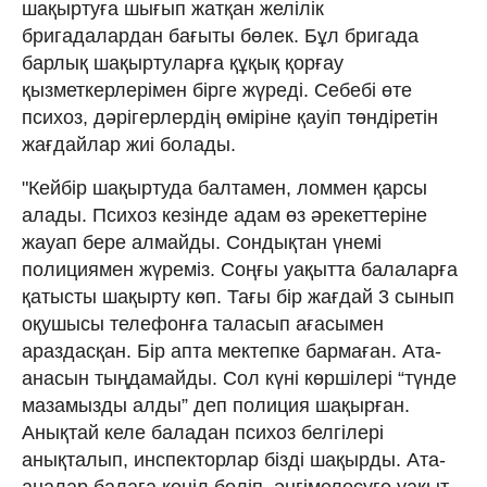
шақыртуға шығып жатқан желілік
бригадалардан бағыты бөлек. Бұл бригада
барлық шақыртуларға құқық қорғау
қызметкерлерімен бірге жүреді. Себебі өте
психоз, дәрігерлердің өміріне қауіп төндіретін
жағдайлар жиі болады.
"Кейбір шақыртуда балтамен, ломмен қарсы
алады. Психоз кезінде адам өз әрекеттеріне
жауап бере алмайды. Сондықтан үнемі
полициямен жүреміз. Соңғы уақытта балаларға
қатысты шақырту көп. Тағы бір жағдай 3 сынып
оқушысы телефонға таласып ағасымен
араздасқан. Бір апта мектепке бармаған. Ата-
анасын тыңдамайды. Сол күні көршілері “түнде
мазамызды алды” деп полиция шақырған.
Анықтай келе баладан психоз белгілері
анықталып, инспекторлар бізді шақырды. Ата-
аналар балаға көңіл бөліп, әңгімелесуге уақыт