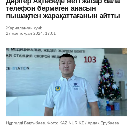
Дәрігер Ақтөбеде жеті жасар бала
телефон бермеген анасын
пышақпен жарақаттағанын айтты
Жарияланған күні:
27 желтоқсан 2024, 17:01
Нұргелді Бақтыбаев. Фото: KAZ.NUR.KZ / Ардақ Ерубаева