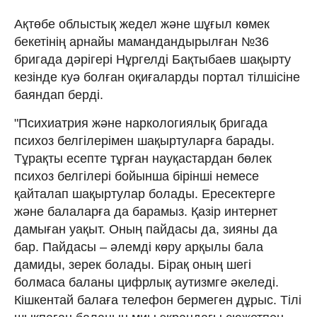
Ақтөбе облыстық жедел және шұғыл көмек
бекетінің арнайы мамандандырылған №36
бригада дәрігері Нұргелді Бақтыбаев шақырту
кезінде куә болған оқиғаларды портал тілшісіне
баяндап берді.
"Психиатрия және наркологиялық бригада
психоз белгілерімен шақыртуларға барады.
Тұрақты есепте тұрған науқастардан бөлек
психоз белгілері бойынша бірінші немесе
қайталап шақыртулар болады. Ересектерге
және балаларға да барамыз. Қазір интернет
дамыған уақыт. Оның пайдасы да, зияны да
бар. Пайдасы – әлемді көру арқылы бала
дамиды, зерек болады. Бірақ оның шегі
болмаса баланы цифрлық аутизмге әкеледі.
Кішкентай балаға телефон бермеген дұрыс. Тілі