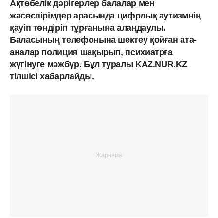
Ақтөбелік дәрігерлер балалар мен
жасөспірімдер арасында цифрлық аутизмнің
қауіп төндіріп тұрғанына алаңдаулы.
Баласының телефонына шектеу қойған ата-
аналар полиция шақырып, психиатрға
жүгінуге мәжбүр. Бұл туралы KAZ.NUR.KZ
тілшісі хабарлайды.