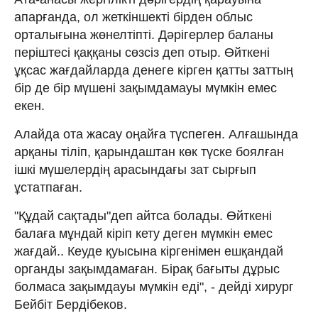
апарғанда, ол жеткіншекті бірден облыс
орталығына жөнелтіпті. Дәрігерлер баланы
періштесі қаққаны сөзсіз деп отыр. Өйткені
ұқсас жағдайларда денеге кірген қатты заттың
бір де бір мүшені зақымдамауы мүмкін емес
екен.
Алайда ота жасау оңайға түспеген. Алғашында
арқаны тіліп, қарындаштан көк түске боялған
ішкі мүшелердің арасындағы зат сырғып
ұстатпаған.
"Құдай сақтады"деп айтса болады. Өйткені
балаға мұндай кіріп кету деген мүмкін емес
жағдай.. Кеуде қуысына кіргенімен ешқандай
органды зақымдамаған. Бірақ бағыты дұрыс
болмаса зақымдауы мүмкін еді", - дейді хирург
Бейбіт Бердібеков.