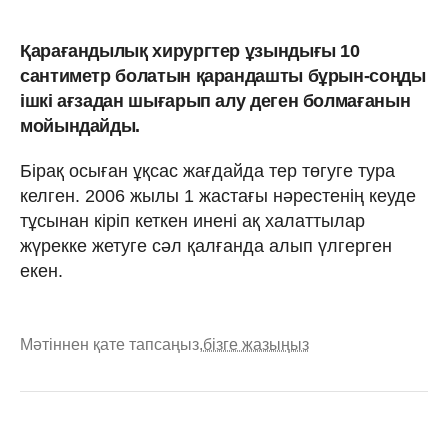
Қарағандылық хирургтер ұзындығы 10
сантиметр болатын қарандашты бұрын-соңды
ішкі ағзадан шығарып алу деген болмағанын
мойындайды.
Бірақ осыған ұқсас жағдайда тер төгуге тура
келген. 2006 жылы 1 жастағы нәрестенің кеуде
тұсынан кіріп кеткен инені ақ халаттылар
жүрекке жетуге сәл қалғанда алып үлгерген
екен.
Мәтіннен қате тапсаңыз,
бізге жазыңыз