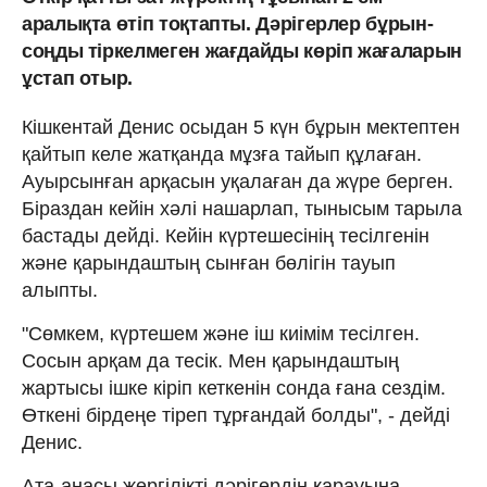
аралықта өтіп тоқтапты. Дәрігерлер бұрын-
соңды тіркелмеген жағдайды көріп жағаларын
ұстап отыр.
Кішкентай Денис осыдан 5 күн бұрын мектептен
қайтып келе жатқанда мұзға тайып құлаған.
Ауырсынған арқасын уқалаған да жүре берген.
Біраздан кейін хәлі нашарлап, тынысым тарыла
бастады дейді. Кейін күртешесінің тесілгенін
және қарындаштың сынған бөлігін тауып
алыпты.
"Сөмкем, күртешем және іш киімім тесілген.
Сосын арқам да тесік. Мен қарындаштың
жартысы ішке кіріп кеткенін сонда ғана сездім.
Өткені бірдеңе тіреп тұрғандай болды", - дейді
Денис.
Ата-анасы жергілікті дәрігердің қарауына