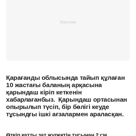
Қарағанды облысында тайып құлаған
10 жастағы баланың арқасына
қарындаш кіріп кеткенін
хабарлағанбыз. Қарындаш ортасынан
опырылып түсіп, бір бөлігі кеуде
тұсындғы ішкі ағзалармен араласқан.
Өткір қатты зат жүректің тұсынан 2 см