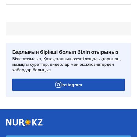
Барлығын бірінші болып біліп отырыңыз
Бізге жазылып, Қазақстанның өзекті жаңалықтарынан,
қызықты суреттер, видеолар мен эксклюзивтерден
хабардар болыңыз.
Instagram