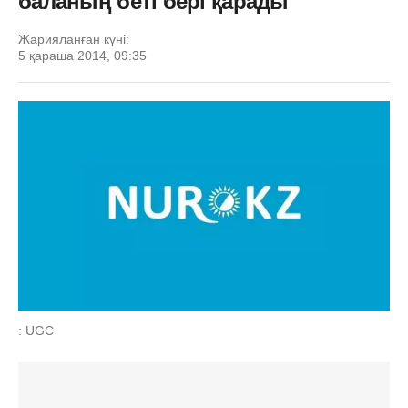
баланың беті бері қарады
Жарияланған күні:
5 қараша 2014, 09:35
: UGC