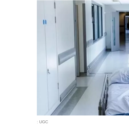
: UGC