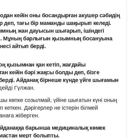
Содан кейін оны босандырған акушер сәбидің
 деп, тағы бір маманды шақырып келеді.
ызымның жан дауысын шығарып, ішіндегі
н. Мұның барлығын қызымның босануына
несі айтып берді.
ң қызымнан қан кетіп, жағдайы
ан кейін бәрі жақсы болды деп, бізге
берді. Айданақ бірнеше күнде үйге шығамын
- дейді Гүлжан.
ы көпке созылмай, үйіне шығатын күні оның
п кеткен. Дәрігерлер не істерін білмей
анаға жіберген.
Айданаққа барынша медициналық көмек
имастан мерт болыпты.