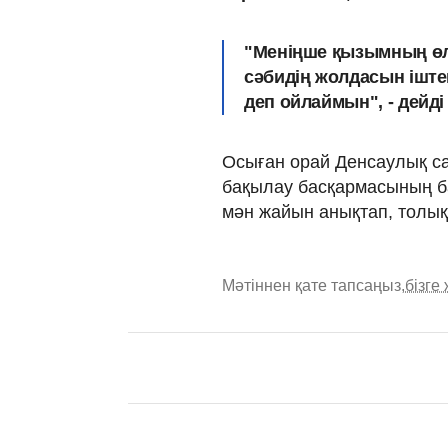
"Меніңше қызымның өлім
сәбидің жолдасын ішт
деп ойлаймын", - дейді
Осыған орай Денсаулық са
бақылау басқармасының б
мән жайын анықтап, толық 
Мәтіннен қате тапсаңыз,
бізге