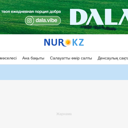
мәселесі
Ана бақыты
Салауатты өмір салты
Денсаулық сақт