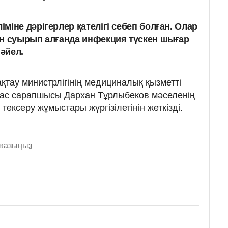
іне дәрігерлер қателігі себеп болған. Олар
ен суырып алғанда инфекция түскен шығар
 әйел.
қтау министрлігінің медициналық қызметті
ас сарапшысы Дархан Тұрлыбеков мәселенің
тексеру жұмыстары жүргізілетінін жеткізді.
 жазыңыз