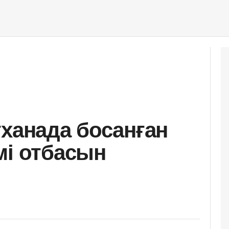
тханада босанған
мі отбасын