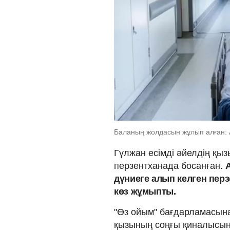
Баланың жолдасын жұлып алған: А
Гүлжан есімді әйелдің қы
перзентханада босанған.
дүниеге алып келген перз
көз жұмыпты.
"Өз ойым" бағдарламасын
қызының соңғы қиналысын 