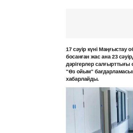
17 сәуір күні Маңғыстау 
босанған жас ана 23 сәу
дәрігерлер салғырттығы 
"Өз ойым" бағдарламасын
хабарлайды.