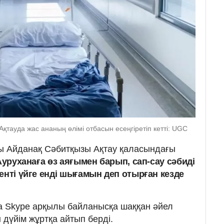
қтауда жас ананың өлімі отбасын есеңгіретіп кетті: UGC
зы Айданақ Сәбитқызы Ақтау қаласындағы
Ауруханаға өз аяғымен барып, сап-сау сәбиді
енті үйге енді шығамын деп отырған кезде
а Skype арқылы байланысқа шаққан әйел
дүйім жұртқа айтып берді.