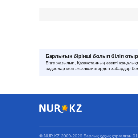
Барлығын бірінші болып біліп оты
Бізге жазылып, Қазақстанның өзекті жаңалық
видеолар мен эксклюзивтерден хабардар бо
® NUR.KZ 2009-2026 Барлық құқық қорғалған 0