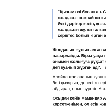
"Қызым өзі босанған. 
жолдасы шықпай жатыр
Әлгі дәрігер келіп, қ
жолдасын жұлып алға
серіктес болып кірген е
Жолдасын жұлып алған со
нашарлайды. Біраз уақытт
онымен жолығуға рұқсат 
деп қуанып жүрген еді
", 
Алайда жас ананың қуаныш
беті қызарып, денесі көгері
абдырап, оның суретін Аст
Осыдан кейін мамандар 
көрсеткенімен, ол есін ж