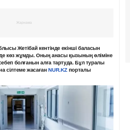
облысы Жетібай кентінде екінші баласын
ірде көз жұмды. Оның анасы қызының өліміне
себеп болғанын алға тартуда. Бұл туралы
а сілтеме жасаған
NUR.KZ
порталы