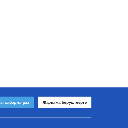
лы хабарлаңыз
Жарнама берушілерге