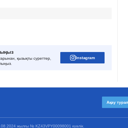
рыңыз
Instagram
тарынан, қызықты суреттер,
лыңыз.
Ақау тура
1.08.2024 жылғы № KZ43VPY00098001 куәлік.