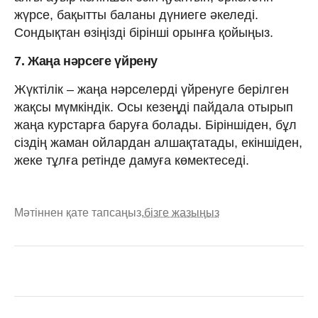
жүрсе, бақытты баланы дүниеге әкеледі.
Сондықтан өзіңізді бірінші орынға қойыңыз.
7. Жаңа нәрсеге үйрену
Жүктілік – жаңа нәрселерді үйренуге берілген
жақсы мүмкіндік. Осы кезеңді пайдала отырып
жаңа курстарға баруға болады. Біріншіден, бұл
сіздің жаман ойлардан алшақтатады, екіншіден,
жеке тұлға ретінде дамуға көмектеседі.
Мәтіннен қате тапсаңыз,
бізге жазыңыз