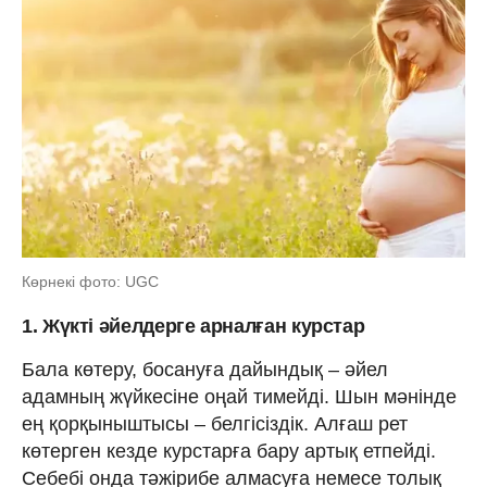
Көрнекі фото: UGC
1. Жүкті әйелдерге арналған курстар
Бала көтеру, босануға дайындық – әйел
адамның жүйкесіне оңай тимейді. Шын мәнінде
ең қорқыныштысы – белгісіздік. Алғаш рет
көтерген кезде курстарға бару артық етпейді.
Себебі онда тәжірибе алмасуға немесе толық