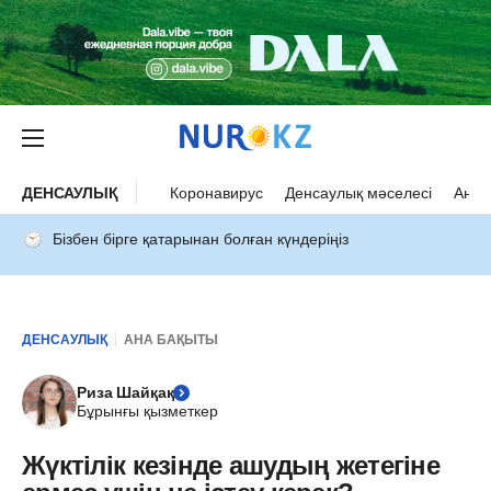
ДЕНСАУЛЫҚ
Коронавирус
Денсаулық мәселесі
Ана 
Бізбен бірге қатарынан болған күндеріңіз
ДЕНСАУЛЫҚ
АНА БАҚЫТЫ
Риза Шайқақ
Бұрынғы қызметкер
Жүктілік кезінде ашудың жетегіне