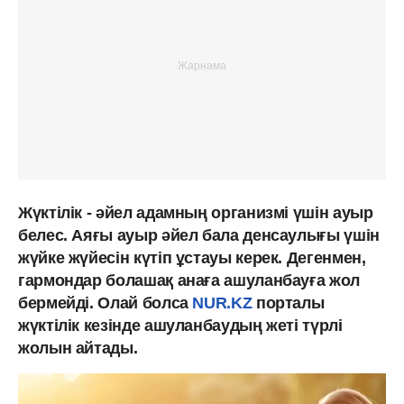
Жүктілік - әйел адамның организмі үшін ауыр
белес. Аяғы ауыр әйел бала денсаулығы үшін
жүйке жүйесін күтіп ұстауы керек. Дегенмен,
гармондар болашақ анаға ашуланбауға жол
бермейді. Олай болса
NUR.KZ
порталы
жүктілік кезінде ашуланбаудың жеті түрлі
жолын айтады.