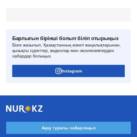
Барлығын бірінші болып біліп отырыңыз
Бізге жазылып, Қазақстанның өзекті жаңалықтарынан,
қызықты суреттер, видеолар мен эксклюзивтерден
хабардар болыңыз.
Instagram
Ақау туралы хабарлаңыз