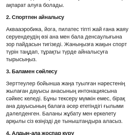
ақпарат алуға болады.
2. Спортпен айналысу
Аквааэробика, йога, пилатес тіпті жай ғана жаяу
серуендеудің өзі ана мен бала денсаулығына
зор пайдасын тигізеді. Жаныңызға жақын спорт
түрін таңдап, тұрақты түрде айналысуға
тырысыңыз.
3. Баламен сөйлесу
Зерттеулер бойынша жаңа туылған нәрестенің
жылаған дауысы анасының интонациясына
сәйкес келеді. Бұны тексеру мүмкін емес, бірақ
ана дауысының балаға әсер ететіндігі ғылыми
дәлелденген. Баланы жұбату мен еркелету
арқылы сіз өзіңізді де тыныштандыра аласыз.
4. Алдын-ала жоспар құру