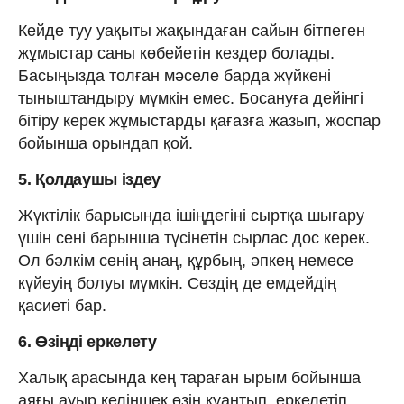
Кейде туу уақыты жақындаған сайын бітпеген
жұмыстар саны көбейетін кездер болады.
Басыңызда толған мәселе барда жүйкені
тыныштандыру мүмкін емес. Босануға дейінгі
бітіру керек жұмыстарды қағазға жазып, жоспар
бойынша орындап қой.
5. Қолдаушы іздеу
Жүктілік барысында ішіңдегіні сыртқа шығару
үшін сені барынша түсінетін сырлас дос керек.
Ол бәлкім сенің анаң, құрбың, әпкең немесе
күйеуің болуы мүмкін. Сөздің де емдейдің
қасиеті бар.
6. Өзіңді еркелету
Халық арасында кең тараған ырым бойынша
аяғы ауыр келіншек өзін қуантып, еркелетіп