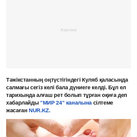
Тәжікстанның оңтүстігіндегі Куляб қаласында
салмағы сегіз келі бала дүниеге келді. Бұл ел
тарихында алғаш рет болып тұрған оқиға деп
хабарлайды
"МИР 24" каналына
сілтеме
жасаған
NUR.KZ.