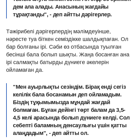
дем ала алады. Анасының жағдайы
тұрақтанды", - деп айтты дәрігерлер.
Тәжірибелі дәрігерлердің мәлімдеуінше,
нәресте туа біткен семіздікке шалдықпаған. Ол
бар болғаны ірі. Сәби өз отбасында туылған
бесінші бала болып шықты. Жаңа босанған ана
ірі салмақты батырды дүниеге әкелерін
ойламаған да.
"Мен ауырлықты сезіндім. Бірақ енді сегіз
келілік бала босанамын деп ойламадым.
Біздің тұқымымызда мұндай жағдай
болмаған. Бұған дейінгі төрт балам да 3,5-
4,5 келі арасында болып дүниеге келді. Сол
себепті баламның денсаулығы үшін қатты
алаңдадым", - деп айтты ол.