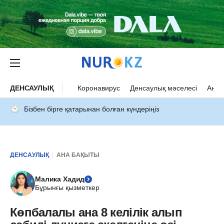
ДЕНСАУЛЫҚ
Коронавирус
Денсаулық мәселесі
Ана 
Бізбен бірге қатарынан болған күндеріңіз
ДЕНСАУЛЫҚ
АНА БАҚЫТЫ
Малика Хадид
Бұрынғы қызметкер
Көпбалалы ана 8 келілік алып