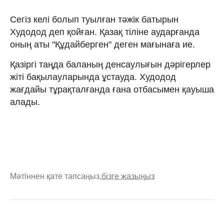
Сегіз келі болып туылған тәжік батырын
Худодод деп қойған. Қазақ тіліне аударғанда
оның аты "Құдайберген" деген мағынаға ие.
Қазіргі таңда баланың денсаулығын дәрігерлер
жіті бақылауларында ұстауда. Худодод
жағдайы тұрақталғанда ғана отбасымен қауыша
алады.
Мәтіннен қате тапсаңыз,
бізге жазыңыз