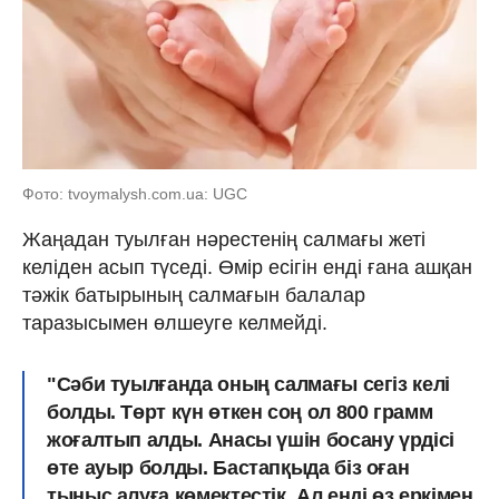
Фото: tvoymalysh.com.ua: UGC
Жаңадан туылған нәрестенің салмағы жеті
келіден асып түседі. Өмір есігін енді ғана ашқан
тәжік батырының салмағын балалар
таразысымен өлшеуге келмейді.
"Сәби туылғанда оның салмағы сегіз келі
болды. Төрт күн өткен соң ол 800 грамм
жоғалтып алды. Анасы үшін босану үрдісі
өте ауыр болды. Бастапқыда біз оған
тыныс алуға көмектестік. Ал енді өз еркімен