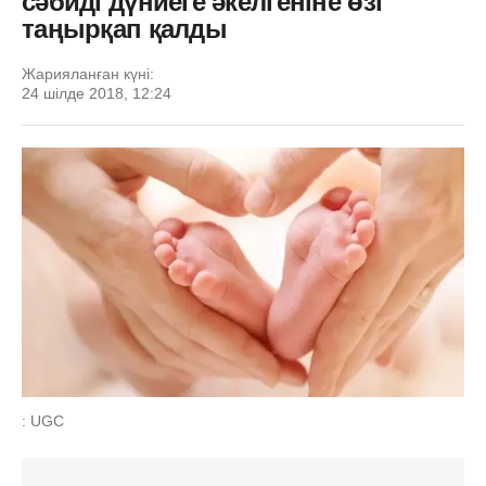
сәбиді дүниеге әкелгеніне өзі
таңырқап қалды
Жарияланған күні:
24 шілде 2018, 12:24
: UGC