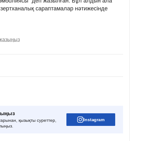
эмболиясы" деп жазылған. Бұл алдын ала
 зертханалық сараптамалар нәтижесінде
 жазыңыз
рыңыз
Instagram
тарынан, қызықты суреттер,
лыңыз.