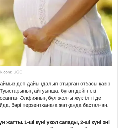
ock.com: UGC
саймыз деп дайындалып отырған отбасы қазір
 Туыстарының айтуынша, бұған дейін екі
санған Әлфияның бұл жолғы жүктілігі де
айда, бәрі перзентханаға жатқанда басталған.
н жатты. 1-ші күні укол салады, 2-ші күні әні