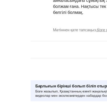
айналасындағы сұйықтық 
болжам ғана. Нақтысы тек
белгілі болмақ.
Мәтіннен қате тапсаңыз,
бізге
Барлығын бірінші болып біліп оты
Бізге жазылып, Қазақстанның өзекті жаңалық
видеолар мен эксклюзивтерден хабардар бо