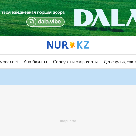
мәселесі
Ана бақыты
Салауатты өмір салты
Денсаулық сақт