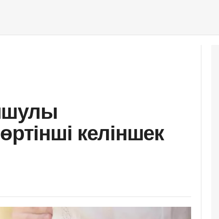
ышулы
өртінші келіншек