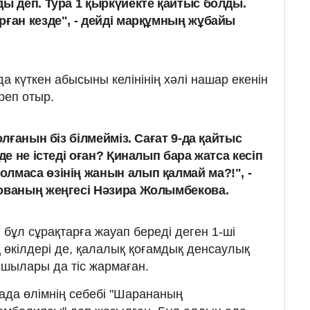
ды деп. Тура 1 қыркүйекте қайтыс болды.
рған кезде", - дейді марқұмның жұбайы
 күткен абысыны келінінің хәлі нашар екенін
реп отыр.
олғанын біз білмейміз. Сағат 9-да қайтыс
де не істеді оған? Қиналып бара жатса кесіп
лмаса өзінің жанын алып қалмай ма?!", -
ованың жеңгесі Нәзира Жолымбекова.
бұл сұрақтарға жауап береді деген 1-ші
өкілдері де, қалалық қоғамдық денсаулық
шылары да тіс жармаған.
ада өлімнің себебі "Шарананың