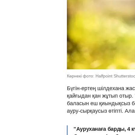
Көрнекі фото: Halfpoint Shutterst
Бүгін-ертең шілдехана жа
қайғыдан қан жұтып отыр.
баласын еш қиындықсыз бо
ауру-сырқаусыз өтіпті. Ал
"Ауруханаға барды, 4 кү