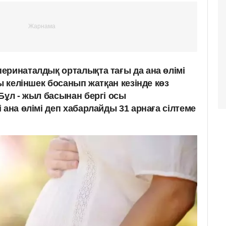
еринаталдық орталықта тағы да ана өлімі
ғы келіншек босанып жатқан кезінде көз
Бұл - жыл басынан бергі осы
 ана өлімі деп хабарлайды 31 арнаға сілтеме