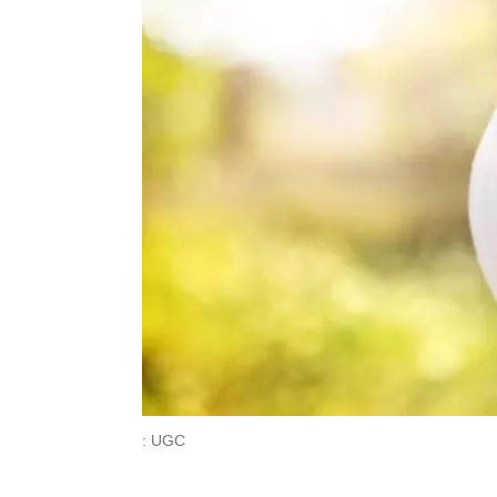
: UGC