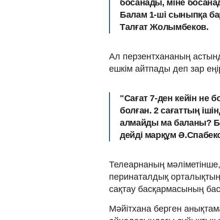
босанады, міне босана
Балам 1-ші сыныпқа ба
Талғат Жолымбеков.
Ал перзентхананың астында
ешкім айтпады деп зар еңі
"Сағат 7-ден кейін не б
болған. 2 сағаттың ішін
алмайды ма баланы? Бо
дейді
марқұм Ә.Спабек
Телеарнаның мәліметінше, 
перинаталдық орталықтың 
сақтау басқармасының бас
Мәйітхана берген анықтам