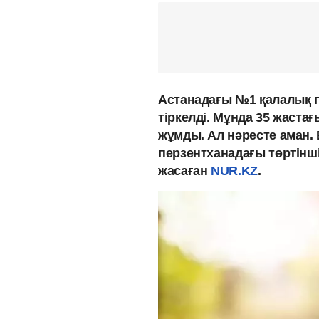
Астанадағы №1 қалалық п
тіркелді. Мұнда 35 жаста
жұмды. Ал нәресте аман. 
перзентханадағы төртінші
жасаған
NUR.KZ
.