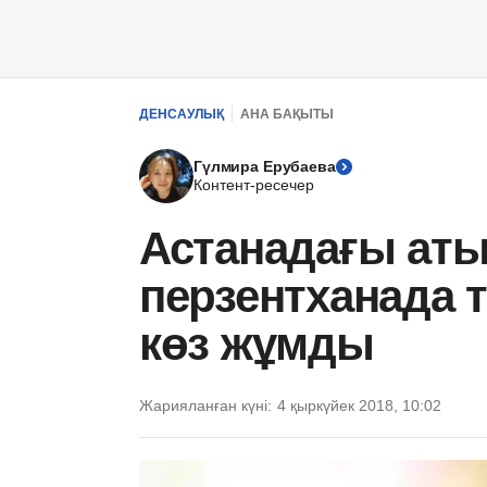
ДЕНСАУЛЫҚ
АНА БАҚЫТЫ
Гүлмира Ерубаева
Контент-ресечер
Астанадағы ат
перзентханада т
көз жұмды
Жарияланған күні:
4 қыркүйек 2018, 10:02