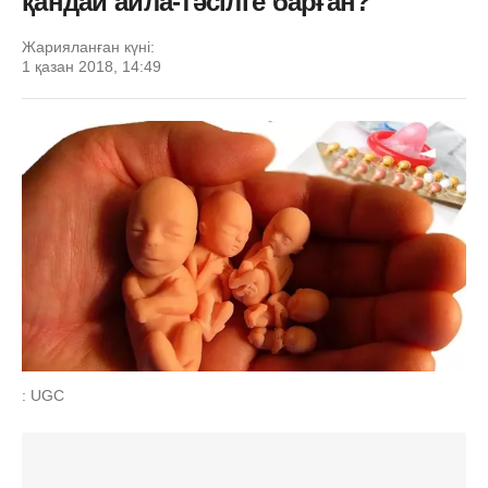
қандай айла-тәсілге барған?
Жарияланған күні:
1 қазан 2018, 14:49
: UGC