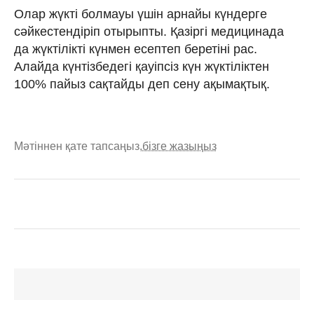
Олар жүкті болмауы үшін арнайы күндерге
сәйкестендіріп отырыпты. Қазіргі медицинада
да жүктілікті күнмен есептеп беретіні рас.
Алайда күнтізбедегі қауіпсіз күн жүктіліктен
100% пайыз сақтайды деп сену ақымақтық.
Мәтіннен қате тапсаңыз,
бізге жазыңыз