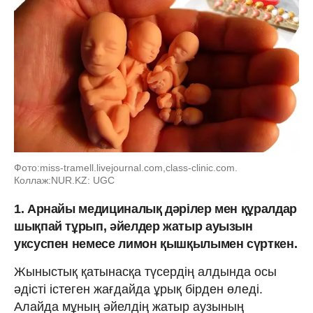
Фото:miss-tramell.livejournal.com,class-clinic.com.
Коллаж:NUR.KZ: UGC
1. Арнайы медициналық дәрілер мен құралдар
шықпай тұрып, әйелдер жатыр ауызын
уксуспен немесе лимон қышқылымен сүрткен.
Жыныстық қатынасқа түсердің алдында осы
әдісті істеген жағдайда ұрық бірден өледі.
Алайда мұның әйелдің жатыр аузының