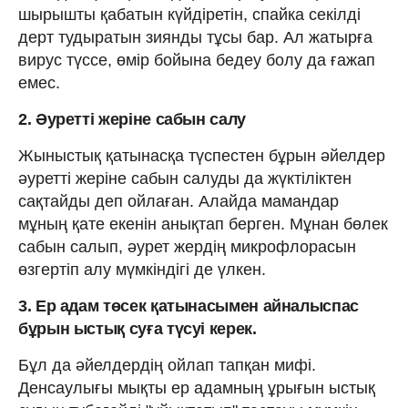
шырышты қабатын күйдіретін, спайка секілді
дерт тудыратын зиянды тұсы бар. Ал жатырға
вирус түссе, өмір бойына бедеу болу да ғажап
емес.
2. Әуретті жеріне сабын салу
Жыныстық қатынасқа түспестен бұрын әйелдер
әуретті жеріне сабын салуды да жүктіліктен
сақтайды деп ойлаған. Алайда мамандар
мұның қате екенін анықтап берген. Мұнан бөлек
сабын салып, әурет жердің микрофлорасын
өзгертіп алу мүмкіндігі де үлкен.
3. Ер адам төсек қатынасымен айналыспас
бұрын ыстық суға түсуі керек.
Бұл да әйелдердің ойлап тапқан мифі.
Денсаулығы мықты ер адамның ұрығын ыстық