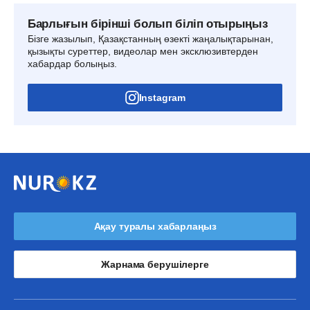
Барлығын бірінші болып біліп отырыңыз
Бізге жазылып, Қазақстанның өзекті жаңалықтарынан,
қызықты суреттер, видеолар мен эксклюзивтерден
хабардар болыңыз.
Instagram
Ақау туралы хабарлаңыз
Жарнама берушілерге