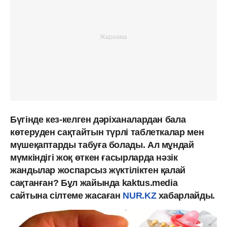
Бүгінде кез-келген дәріханалардан бала
көтеруден сақтайтын түрлі таблеткалар мен
мүшеқаптарды табуға болады. Ал мұндай
мүмкіндігі жоқ өткен ғасырларда нәзік
жандылар жоспарсыз жүктіліктен қалай
сақтанған? Бұл жайында kaktus.media
сайтына сілтеме жасаған
NUR.KZ
хабарлайды.