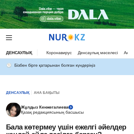
ДЕНСАУЛЫҚ
Коронавирус
Денсаулық мәселесі
Ана 
Бізбен бірге қатарынан болған күндеріңіз
ДЕНСАУЛЫҚ
АНА БАҚЫТЫ
Жұлдыз Кенжегалиева
Қазақ редакциясының басшысы
Бала көтермеу үшін ежелгі әйелдер