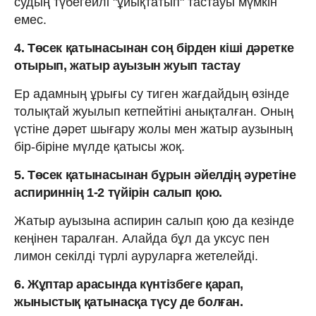
судың түбегейлі "ұйықтатып" тастауы мүмкін
емес.
4. Төсек қатынасынан соң бірден кіші дәретке
отырып, жатыр ауызын жуып тастау
Ер адамның ұрығы су тиген жағдайдың өзінде
толықтай жуылып кетпейтіні анықталған. Оның
үстіне дәрет шығару жолы мен жатыр аузының
бір-біріне мүлде қатысы жоқ.
5. Төсек қатынасынан бұрын әйелдің әуретіне
аспириннің 1-2 түйірін салып қою.
Жатыр ауызына аспирин салып қою да кезінде
кеңінен таралған. Алайда бұл да уксус пен
лимон секілді түрлі ауруларға жетелейді.
6. Жұптар арасында күнтізбеге қарап,
жыныстық қатынасқа түсу де болған.