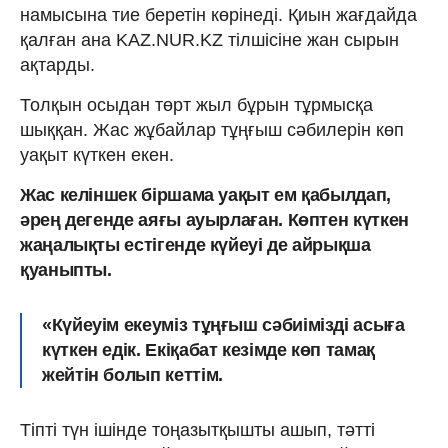
намысына тие беретін көрінеді. Қиын жағдайда
қалған ана KAZ.NUR.KZ тілшісіне жан сырын
ақтарды.
Толқын осыдан төрт жыл бұрын тұрмысқа
шыққан. Жас жұбайлар тұңғыш сәбилерін көп
уақыт күткен екен.
Жас келіншек біршама уақыт ем қабылдап,
әрең дегенде аяғы ауырлаған. Көптен күткен
жаңалықты естігенде күйеуі де айрықша
қуаныпты.
«Күйеуім екеуміз тұңғыш сәбиімізді асыға
күткен едік. Екіқабат кезімде көп тамақ
жейтін болып кеттім.
Тіпті түн ішінде тоңазытқышты ашып, тәтті