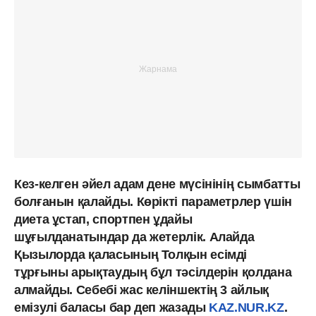
Кез-келген әйел адам дене мүсінінің сымбатты
болғанын қалайды. Көрікті параметрлер үшін
диета ұстап, спортпен ұдайы
шұғылданатындар да жетерлік. Алайда
Қызылорда қаласының Толқын есімді
тұрғыны арықтаудың бұл тәсілдерін қолдана
алмайды. Себебі жас келіншектің 3 айлық
емізулі баласы бар деп жазады
KAZ.NUR.KZ
.