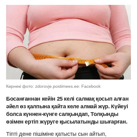
Көрнекі фото: zdorovje.postimees.ee: Facebook
Босанғаннан кейін 25 келі салмақ қосып алған
әйел өз қалпына қайта келе алмай жүр. Күйеуі
болса күннен-күнге салқындап, Толқынды
өзімен ертіп жүруге қысылатынды шығарған.
Тіпті дене пішіміне қатысты сын айтып,