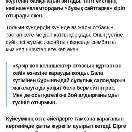
жүргенін байқағанын айтады. Тіпті әйелінің
көзінше ғаламтордағы «бұзық сайттарға» кіріп
отырады екен.
Толқын күндердің күнінде өз жары отбасын
тастап кете ме деп қатты қорқады. Оның үстіне
сүйіктісі жұмыс жасайтын кеңседе сымбатты
қыз-келіншектер өте көп екен.
«Қазір көп келіншектер отбасын құрғаннан
кейін өз-өзіне қарауды қояды. Бала
күтімінен бұрынғыдай сұлулық салондарын
жағалауға да уақыт бола бермейтіні рас.
Мен де осы қателікке бой алдырғанымды
түсініп отырмын.
Күйеуімнің өзге әйелдерге тамсана қарағанын
көргенімде қатты жүрегім ауырып кетеді. Бірге