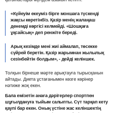
«Күйеуім екеуміз бірге моншаға түскенді
жақсы көретінбіз. Қазір менің жалаңаш
денемді көргісі келмейді.
«Шошқаға
ұқсайсың» деп ренжіте береді.
Арық кезімде мені жиі аймалап, төсекке
сүйрей беретін. Қазір жарымнан жылылық
сезінбейтін болдым», - дейді келіншек.
Толқын бірнеше мәрте арықтауға тырысқанын
айтады. Диета ұстағанымен көзге көрінер
нәтиже жоқ екен.
Бала емізетін анаға дәрігерлер спортпен
шұғылдануға тыйым салыпты. Сүт тарқап кету
қаупі бар екен. Оның үстіне жас келіншектің