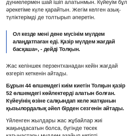
дүниелермен шай ішіп алатынмын. Күйеуім бұл
әрекетіме күле қарайтын. Жегім келген азық-
түліктерімді де толтырып әперетін.
Ол кезде мені дене мүсінім мүлдем
алаңдатпаған еді. Қазір мүлдем жағдай
басқаша», - дейді Толқын.
Жас келіншек перзентханадан кейін жағдай
өзгеріп кеткенін айтады.
Бұрын 44 өлшемдегі киім киетін Толқын қазір
52 өлшемдегі көйлектерді алатын болған.
Күйеуінің өзіне салқындап келе жатқанын
қызылордалық әйел бірден сезгенін айтады.
Үйленген жылдары жас жұбайлар жиі
жақындасатын болса, бүгінде төсек
қатынастары мүлдем азайып кетіпті.