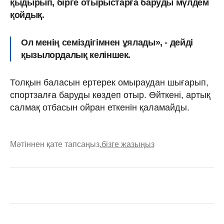
қыдырып, бірге отырыстарға баруды мүлдем
қойдық.
Ол менің семіздігімнен ұялады», - дейді
қызылордалық келіншек.
Толқын баласын ертерек омыраудан шығарып,
спортзалға баруды көздеп отыр. Өйткені, артық
салмақ отбасын ойран еткенін қаламайды.
Мәтіннен қате тапсаңыз,
бізге жазыңыз