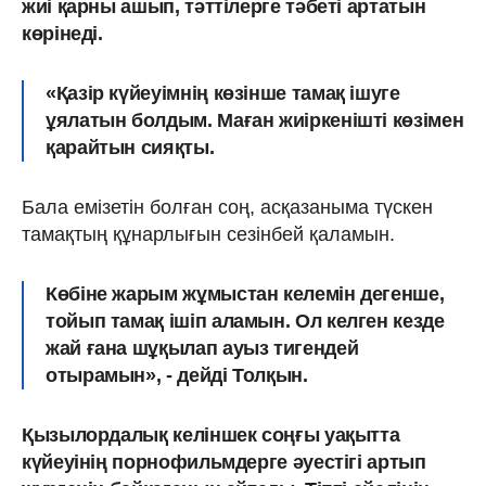
жиі қарны ашып, тәттілерге тәбеті артатын
көрінеді.
«Қазір күйеуімнің көзінше тамақ ішуге
ұялатын болдым. Маған жиіркенішті көзімен
қарайтын сияқты.
Бала емізетін болған соң, асқазаныма түскен
тамақтың құнарлығын сезінбей қаламын.
Көбіне жарым жұмыстан келемін дегенше,
тойып тамақ ішіп аламын. Ол келген кезде
жай ғана шұқылап ауыз тигендей
отырамын», - дейді Толқын.
Қызылордалық келіншек соңғы уақытта
күйеуінің порнофильмдерге әуестігі артып