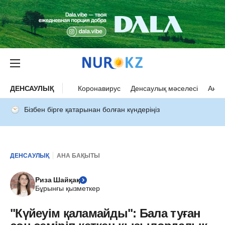
ДЕНСАУЛЫҚ
Коронавирус
Денсаулық мәселесі
Ана 
Бізбен бірге қатарынан болған күндеріңіз
ДЕНСАУЛЫҚ
АНА БАҚЫТЫ
Риза Шайқақ
Бұрынғы қызметкер
"Күйеуім қаламайды": Бала туған