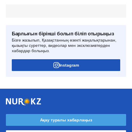
Барлығын бірінші болып біліп отырыңыз
Бізге жазылып, Қазақстанның өзекті жаңалықтарынан,
қызықты суреттер, видеолар мен эксклюзивтерден
хабардар болыңыз.
Instagram
Ақау туралы хабарлаңыз