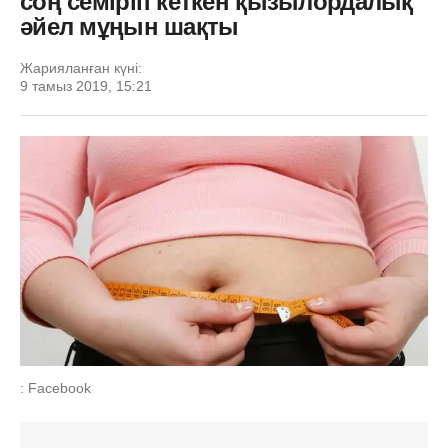
соң семіріп кеткен қызылордалық
әйел мұңын шақты
Жарияланған күні:
9 тамыз 2019, 15:21
: Facebook