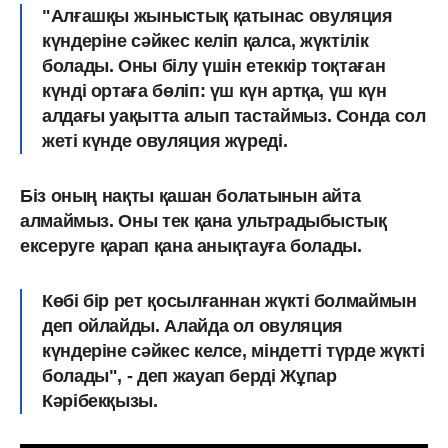
"Алғашқы жыныстық қатынас овуляция
күндеріне сәйкес келіп қалса, жүктілік
болады. Оны білу үшін етеккір тоқтаған
күнді ортаға бөліп: үш күн артқа, үш күн
алдағы уақытта алып тастаймыз. Сонда сол
жеті күнде овуляция жүреді.
Біз оның нақты қашан болатынын айта
алмаймыз. Оны тек қана ультрадыбыстық
ексеруге қарап қана анықтауға болады.
Көбі бір рет қосылғаннан жүкті болмаймын
деп ойлайды. Алайда ол овуляция
күндеріне сәйкес келсе, міндетті түрде жүкті
болады", - деп жауап берді Жұпар
Кәрібекқызы.