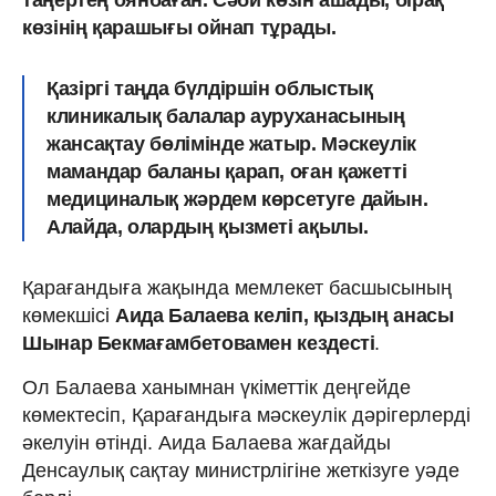
таңертең оянбаған. Сәби көзін ашады, бірақ
көзінің қарашығы ойнап тұрады.
Қазіргі таңда бүлдіршін облыстық
клиникалық балалар ауруханасының
жансақтау бөлімінде жатыр. Мәскеулік
мамандар баланы қарап, оған қажетті
медициналық жәрдем көрсетуге дайын.
Алайда, олардың қызметі ақылы.
Қарағандыға жақында мемлекет басшысының
көмекшісі
Аида Балаева келіп, қыздың анасы
Шынар Бекмағамбетовамен кездесті
.
Ол Балаева ханымнан үкіметтік деңгейде
көмектесіп, Қарағандыға мәскеулік дәрігерлерді
әкелуін өтінді. Аида Балаева жағдайды
Денсаулық сақтау министрлігіне жеткізуге уәде