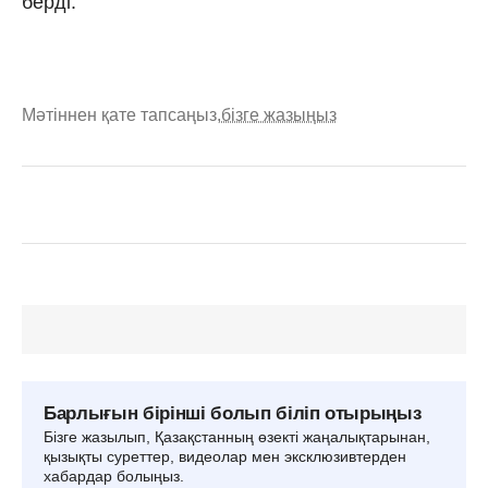
берді.
Мәтіннен қате тапсаңыз,
бізге жазыңыз
Барлығын бірінші болып біліп отырыңыз
Бізге жазылып, Қазақстанның өзекті жаңалықтарынан,
қызықты суреттер, видеолар мен эксклюзивтерден
хабардар болыңыз.