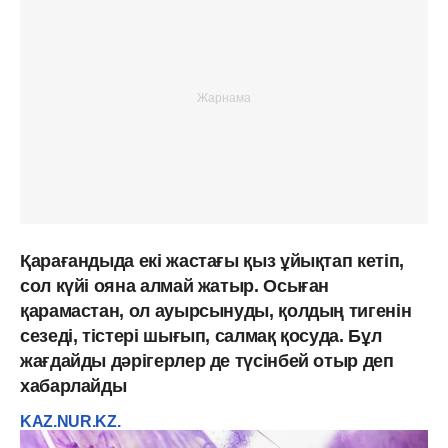
Қарағандыда екі жастағы қыз ұйықтап кетіп,
сол күйі ояна алмай жатыр. Осыған
қарамастан, ол ауырсынуды, қолдың тигенін
сезеді, тістері шығып, салмақ қосуда. Бұл
жағдайды дәрігерлер де түсінбей отыр деп
хабарлайды
KAZ.NUR.KZ.