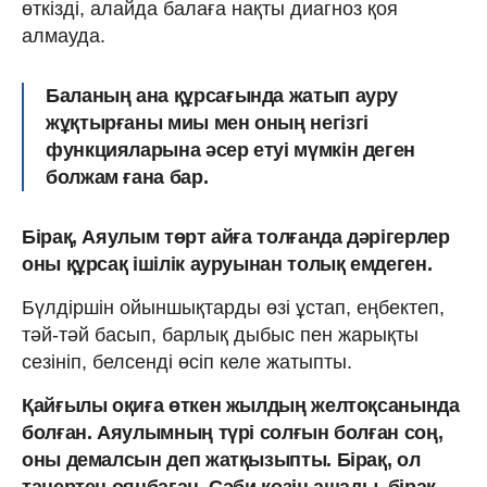
өткізді, алайда балаға нақты диагноз қоя
алмауда.
Баланың ана құрсағында жатып ауру
жұқтырғаны миы мен оның негізгі
функцияларына әсер етуі мүмкін деген
болжам ғана бар.
Бірақ, Аяулым төрт айға толғанда дәрігерлер
оны құрсақ ішілік ауруынан толық емдеген.
Бүлдіршін ойыншықтарды өзі ұстап, еңбектеп,
тәй-тәй басып, барлық дыбыс пен жарықты
сезініп, белсенді өсіп келе жатыпты.
Қайғылы оқиға өткен жылдың желтоқсанында
болған. Аяулымның түрі солғын болған соң,
оны демалсын деп жатқызыпты. Бірақ, ол