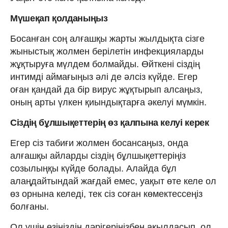
Мүшеқап қолданыңыз
Босанған соң алғашқы жарты жылдықта сізге
жыныстық жолмен берілетін инфекцияларды
жұқтыруға мүлдем болмайды. Өйткені сіздің
интимді аймағыңыз әлі де әлсіз күйде. Егер
оған қандай да бір вирус жұқтырып алсаңыз,
оның арты үлкен қиындықтарға әкелуі мүмкін.
Сіздің бұлшықеттерің өз қалпына келуі керек
Егер сіз табиғи жолмен босансаңыз, онда
алғашқы айларды сіздің бұлшықеттеріңіз
созылыңқы күйде болады. Алайда бұл
алаңдайтындай жағдай емес, уақыт өте келе ол
өз орнына келеді, тек сіз соған көмектессеңіз
болғаны.
Ол үшін өзіңіздің дәрігеріңізбен ақылдасып, ол