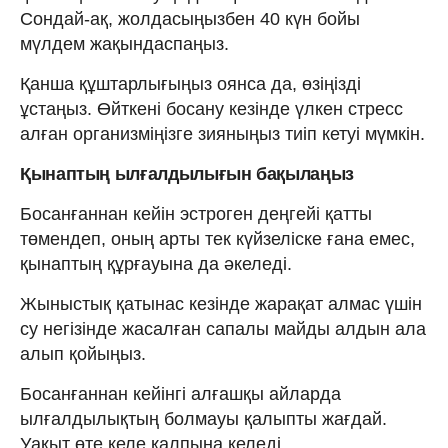
Сондай-ақ, жолдасыңызбен 40 күн бойы
мүлдем жақындаспаңыз.
Қанша құштарлығыңыз оянса да, өзіңізді
ұстаңыз. Өйткені босану кезінде үлкен стресс
алған организміңізге зияныңыз тиіп кетуі мүмкін.
Қынаптың ылғалдылығын бақылаңыз
Босанғаннан кейін эстроген деңгейі қатты
төмендеп, оның арты тек күйзеліске ғана емес,
қынаптың құрғауына да әкеледі.
Жыныстық қатынас кезінде жарақат алмас үшін
су негізінде жасалған сапалы майды алдын ала
алып қойыңыз.
Босанғаннан кейінгі алғашқы айларда
ылғалдылықтың болмауы қалыпты жағдай.
Уақыт өте келе қалпына келеді.