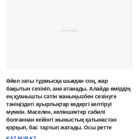
Әйел заты тұрмысқа шыққан соң, жар
бақытын сезініп, ана атанады. Алайда өмірдің
ең қуанышты сәтін жаныңызбен сезінуге
тәніңіздегі ауырлықтар кедергі келтіруі
мүмкін. Мәселен, келіншектер сәбилі
болғаннан кейінгі жыныстық қатынастан
қорқып, бас тартып жатады. Осы ретте
KAZ.NUR.KZ