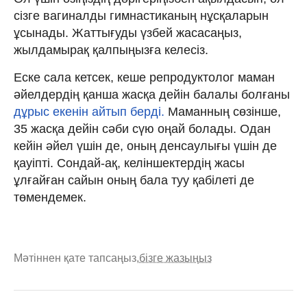
сізге вагиналды гимнастиканың нұсқаларын
ұсынады. Жаттығуды үзбей жасасаңыз,
жылдамырақ қалпыңызға келесіз.
Еске сала кетсек, кеше репродуктолог маман
әйелдердің қанша жасқа дейін балалы болғаны
дұрыс екенін айтып берді.
Маманның сөзінше,
35 жасқа дейін сәби сүю оңай болады. Одан
кейін әйел үшін де, оның денсаулығы үшін де
қауіпті. Сондай-ақ, келіншектердің жасы
ұлғайған сайын оның бала туу қабілеті де
төмендемек.
Мәтіннен қате тапсаңыз,
бізге жазыңыз