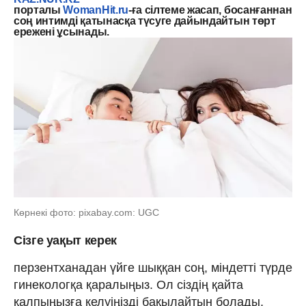
порталы
WomanHit.ru
-ға сілтеме жасап, босанғаннан
соң интимді қатынасқа түсуге дайындайтын төрт
ережені ұсынады.
Көрнекі фото: pixabay.com: UGC
Сізге уақыт керек
перзентханадан үйге шыққан соң, міндетті түрде
гинекологқа қаралыңыз. Ол сіздің қайта
қалпыңызға келуіңізді бақылайтын болады.