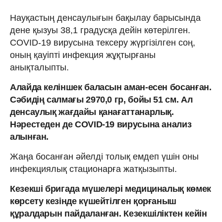
Науқастың денсаулығын бақылау барысында
дене қызуы 38,1 градусқа дейін көтерілген.
COVID-19 вирусына тексеру жүргізілген соң,
оның қауіпті инфекция жұқтырғаны
анықталыпты.
Алайда келіншек баласын аман-есен босанған.
Сәбидің салмағы 2970,0 гр, бойы 51 см. Ал
денсаулық жағдайы қанағаттанарлық.
Нәрестеден де COVID-19 вирусына анализ
алынған.
Жаңа босанған әйелді толық емдеп үшін оны
инфекциялық стационарға жатқызыпты.
Кезекші бригада мүшелері медициналық көмек
көрсету кезінде күшейтілген қорғаныш
құралдарын пайдаланған. Кезекшіліктен кейін