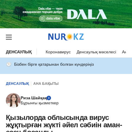
ДЕНСАУЛЫҚ
Коронавирус
Денсаулық мәселесі
Ана 
Бізбен бірге қатарынан болған күндеріңіз
ДЕНСАУЛЫҚ
АНА БАҚЫТЫ
Риза Шайқақ
Бұрынғы қызметкер
Қызылорда облысында вирус
жұқтырған жүкті әйел сәбиін аман-