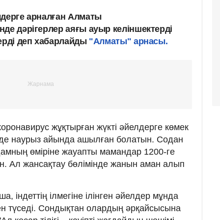
лдерге арналған Алматы
нде дәрігерлер аяғы ауыр келіншектерді
ерді деп хабарлайды
"Алматы" арнасы.
оронавирус жұқтырған жүкті әйелдерге көмек
інде наурыз айында ашылған болатын. Содан
 адамның өміріне жауапты мамандар 1200-ге
ен. Ал жансақтау бөлімінде жанын аман алып
, індеттің ілмегіне ілінген әйелдер мұнда
ен түседі. Сондықтан олардың әрқайсысына