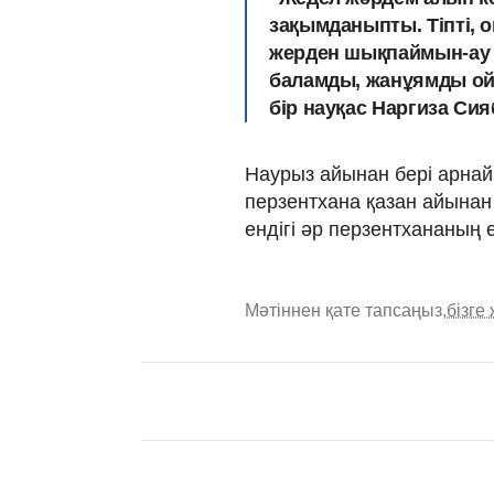
зақымданыпты. Тіпті, 
жерден шықпаймын-ау д
баламды, жанұямды ойла
бір науқас Наргиза Сия
Наурыз айынан бері арнайы
перзентхана қазан айынан
ендігі әр перзентхананың 
Мәтіннен қате тапсаңыз,
бізге