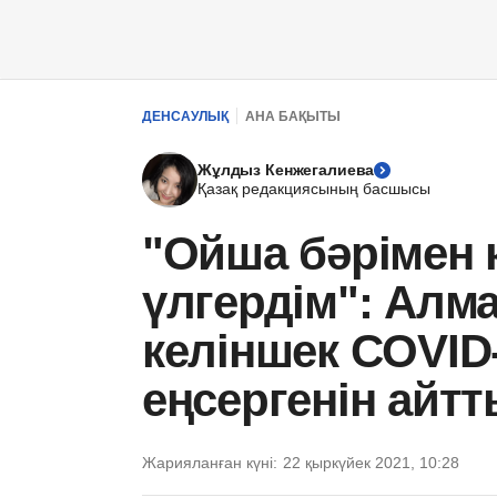
ДЕНСАУЛЫҚ
АНА БАҚЫТЫ
Жұлдыз Кенжегалиева
Қазақ редакциясының басшысы
"Ойша бәрімен
үлгердім": Алм
келіншек COVID
еңсергенін айт
Жарияланған күні:
22 қыркүйек 2021, 10:28