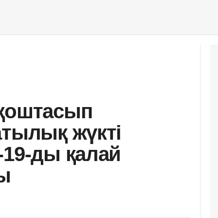
 қоштасып
атылық жүкті
-19-ды қалай
ты