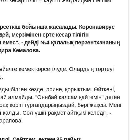
л кесар тілігі – қауіпті жағдайдың шешімі
 көрсеткіш бойынша жасалады. Коронавирус
дей, мерзімінен ерте кесар тілігін
 емес", - дейді №4 қалалық перзентхананың
дира Кемалова.
әйелге көмек көрсетілуде. Олардың төртеуі
р.
ы білген кезде, әрине, қорықтым. Өйткені,
ай алмайды. "Оянбай қалсам қайтемін" деген
ақ көріп тұрғандарыңыздай, бәрі жақсы. Мені
қалды. Сол үшін рақмет айтқым келеді", -
арапова.
лді. Сөйтсем, өкпем 35 пайыз