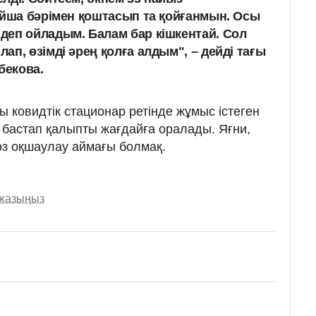
ойша бәрімен қоштасып та қойғанмын. Осы
еп ойладым. Балам бар кішкентай. Сол
п, өзімді әрең қолға алдым", – дейді тағы
бекова.
 ковидтік стационар ретінде жұмыс істеген
 бастап қалыпты жағдайға оралады. Яғни,
өз оқшаулау аймағы болмақ.
 жазыңыз