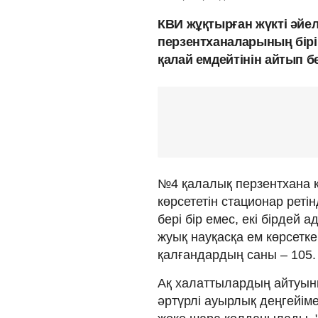
КВИ жұқтырған жүкті әйе
перзентханаларының бірі
қалай емдейтінін айтып б
№4 қалалық перзентхана к
көрсететін стационар рет
бері бір емес, екі бірдей
жуық науқасқа ем көрсетк
қалғандардың саны – 105.
Ақ халаттылардың айтуынша
әртүрлі ауырлық деңгейім