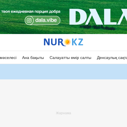
мәселесі
Ана бақыты
Салауатты өмір салты
Денсаулық сақт