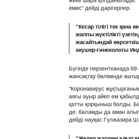
жеке шара қолданылады. "А
емес" дейді дәрігерлер.
"Кесар тілігі тек қана
жалпы жүктілікті үзетін
жасайтындай көрсеткіш
акушер-гинекологы Ин
Бүгінде перзентханада 69 
жансақтау бөлімінде жаты
"Коронавирус жұқтырғанымд
аяғы ауыр әйел ем қабылд
қатты қорқыныш болды. Бір
де, баламды да аман алып 
дейді науқас Гүлжазира Ш
"Жедел жәрдем алып ке