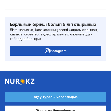
Барлығын бірінші болып біліп отырыңыз
Бізге жазылып, Қазақстанның өзекті жаңалықтарынан,
қызықты суреттер, видеолар мен эксклюзивтерден
хабардар болыңыз.
Instagram
Ақау туралы хабарлаңыз
Жарнама берушілерге