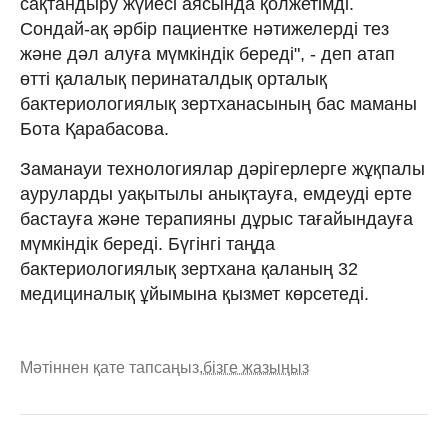
сақтандыру жүйесі аясында қолжетімді.
Сондай-ақ әрбір пациентке нәтижелерді тез
және дәл алуға мүмкіндік береді", - деп атап
өтті қалалық перинаталдық орталық
бактериологиялық зертханасының бас маманы
Бота Қарабасова.
Заманауи технологиялар дәрігерлерге жұқпалы
ауруларды уақытылы анықтауға, емдеуді ерте
бастауға және терапияны дұрыс тағайындауға
мүмкіндік береді. Бүгінгі таңда
бактериологиялық зертхана қаланың 32
медициналық ұйымына қызмет көрсетеді.
Мәтіннен қате тапсаңыз,
бізге жазыңыз