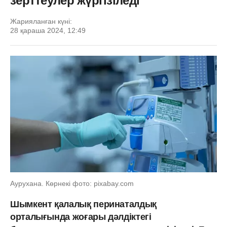
зерттеулер жүргізіледі
Жарияланған күні:
28 қараша 2024, 12:49
Аурухана. Көрнекі фото: pixabay.com
Шымкент қалалық перинаталдық
орталығында жоғары дәлдіктегі