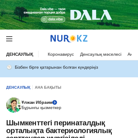
ДЕНСАУЛЫҚ
Коронавирус
Денсаулық мәселесі
Ана 
Бізбен бірге қатарынан болған күндеріңіз
ДЕНСАУЛЫҚ
АНА БАҚЫТЫ
Ұлжан Ибраим
Бұрынғы қызметкер
Шымкенттегі перинаталдық
орталықта бактериологиялық