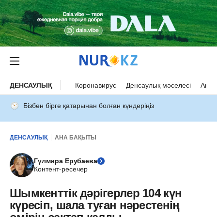
ДЕНСАУЛЫҚ
Коронавирус
Денсаулық мәселесі
Ана 
Бізбен бірге қатарынан болған күндеріңіз
ДЕНСАУЛЫҚ
АНА БАҚЫТЫ
Гүлмира Ерубаева
Контент-ресечер
Шымкенттік дәрігерлер 104 күн
күресіп, шала туған нәрестенің