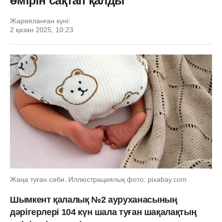
өмірін сақтап қалды
Жарияланған күні:
2 қазан 2025, 10:23
Жаңа туған сәби. Иллюстрациялық фото: pixabay.com
Шымкент қалалық №2 ауруханасының
дәрігерлері 104 күн шала туған шақалақтың