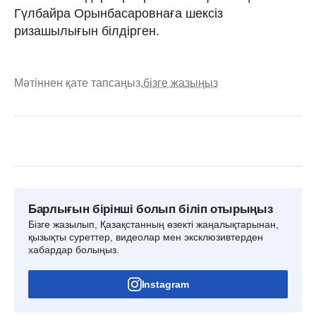
Гүлбайра Орынбасаровнаға шексіз
ризашылығын білдірген.
Мәтіннен қате тапсаңыз,
бізге жазыңыз
Барлығын бірінші болып біліп отырыңыз
Бізге жазылып, Қазақстанның өзекті жаңалықтарынан,
қызықты суреттер, видеолар мен эксклюзивтерден
хабардар болыңыз.
Instagram