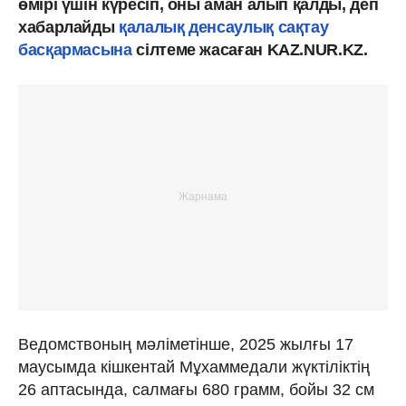
өмірі үшін күресіп, оны аман алып қалды, деп
хабарлайды
қалалық денсаулық сақтау
басқармасына
сілтеме жасаған KAZ.NUR.KZ.
Ведомствоның мәліметінше, 2025 жылғы 17
маусымда кішкентай Мұхаммедали жүктіліктің
26 аптасында, салмағы 680 грамм, бойы 32 см