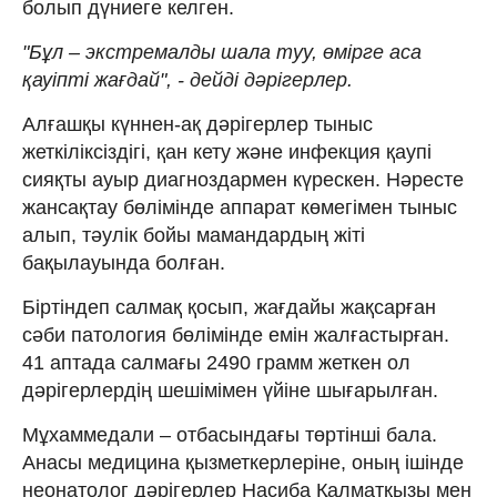
болып дүниеге келген.
"Бұл – экстремалды шала туу, өмірге аса
қауіпті жағдай", - дейді дәрігерлер.
Алғашқы күннен-ақ дәрігерлер тыныс
жеткіліксіздігі, қан кету және инфекция қаупі
сияқты ауыр диагноздармен күрескен. Нәресте
жансақтау бөлімінде аппарат көмегімен тыныс
алып, тәулік бойы мамандардың жіті
бақылауында болған.
Біртіндеп салмақ қосып, жағдайы жақсарған
сәби патология бөлімінде емін жалғастырған.
41 аптада салмағы 2490 грамм жеткен ол
дәрігерлердің шешімімен үйіне шығарылған.
Мұхаммедали – отбасындағы төртінші бала.
Анасы медицина қызметкерлеріне, оның ішінде
неонатолог дәрігерлер Насиба Қалматқызы мен