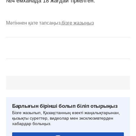
№4 емханада 18 жағдай тіркелген.
Мәтіннен қате тапсаңыз,
бізге жазыңыз
Барлығын бірінші болып біліп отырыңыз
Бізге жазылып, Қазақстанның өзекті жаңалықтарынан,
қызықты суреттер, видеолар мен эксклюзивтерден
хабардар болыңыз.