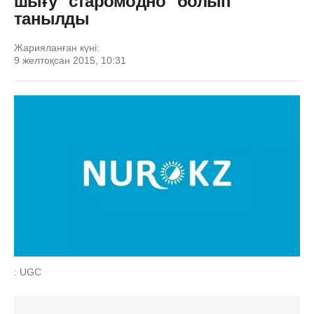
шығу "старомодно" болып
танылды
Жарияланған күні:
9 желтоқсан 2015, 10:31
: UGC