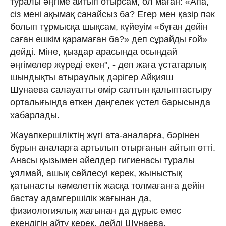
туралы əңгіме айтып отырсам, ол маған: «Апа,
сіз мені ақымақ санайсыз ба? Егер мен қазір пəк
болып тұрмысқа шықсам, күйеуім «бұған дейін
саған ешкім қарамаған ба?» деп сұрайды ғой»
дейді. Міне, қыздар арасында осындай
әңгімелер жүреді екен", - деп жаға ұстатарлық
шындықты атыраулық дәрігер Айқияш
Шунаева салауатты өмір салтын қалыптастыру
орталығында өткен дөңгелек үстел барысында
хабарлады.
Жауапкершіліктің жүгі ата-аналарға, бәрінен
бұрын аналарға артылып отырғанын айтып өтті.
Анасы қызымен әйелдер гигиенасы туралы
ұялмай, ашық сөйлесуі керек, жыныстық
қатынасты кәмелеттік жасқа толмағанға дейін
бастау адамгершілік жағынан да,
физиологиялық жағынан да дұрыс емес
екендігін айту керек, дейді Шунаева.