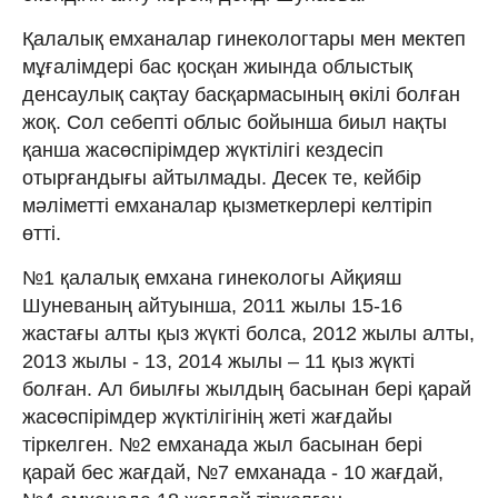
Қалалық емханалар гинекологтары мен мектеп
мұғалімдері бас қосқан жиында облыстық
денсаулық сақтау басқармасының өкілі болған
жоқ. Сол себепті облыс бойынша биыл нақты
қанша жасөспірімдер жүктілігі кездесіп
отырғандығы айтылмады. Десек те, кейбір
мəліметті емханалар қызметкерлері келтіріп
өтті.
№1 қалалық емхана гинекологы Айқияш
Шуневаның айтуынша, 2011 жылы 15-16
жастағы алты қыз жүкті болса, 2012 жылы алты,
2013 жылы - 13, 2014 жылы – 11 қыз жүкті
болған. Ал биылғы жылдың басынан бері қарай
жасөспірімдер жүктілігінің жеті жағдайы
тіркелген. №2 емханада жыл басынан бері
қарай бес жағдай, №7 емханада - 10 жағдай,