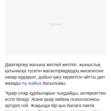
Дәрігерлер жасына жетпей жетіліп, жыныстық
қатынасқа түсетін жасөспірімдердің мәселесіне
назар аударып, дабыл қағу керектігін айтты деп
жазады
Ақ жайық
басылымы.
"Қазір олар құрбыларын тыңдайды, интернеттен
естіп біледі. Және қазір көбінің психологиясы
әртүрлі ғой. Жақында бір қыз балаға пəктік