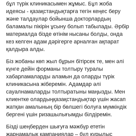
бұл түрік клиникасымен жұмыс. Бұл жоба
идеясы - қазақстандықтарға тегін кеңес беру
және талдаулар бойынша докторлардың
баламалы пікірін ұсыну болып табылады. Әрбір
материалда бізде өтінім нысаны болды, онда
кез келген адам дәрігерге арналған ақпарат
қалдыра алды.
Біз жобаны көп жыл бұрын бітірсек те, мен әлі
күнге дейін форманы толтыру туралы
хабарламаларды аламын да оларды түрік
клиникасына жіберемін. Адамдар әлі
сауалнамаларды толтыратыны маңызды. Мен
клиентке олардыңқазақстандықтар үшін жасап
жатқан амалының бір бөлшегі болуға мүмкіндік
бергені үшін ризашылығымды білдіремін.
Бізді шеңберден шығуға мәжбүр ететін
жарнамалық кампаниялар – бұл құрылыс