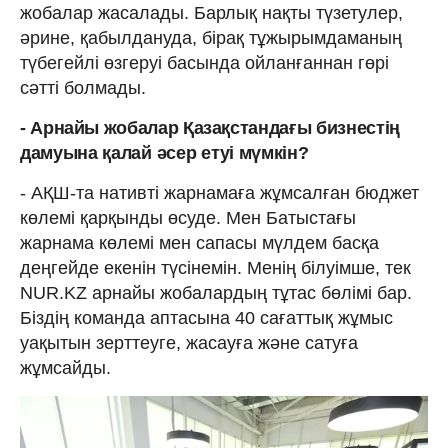
жобалар жасалады. Барлық нақты түзетулер,
әрине, қабылдануда, бірақ тұжырымдаманың
түбегейлі өзгеруі басында ойланғаннан гөрі
сәтті болмады.
- Арнайы жобалар Қазақстандағы
бизнестің
дамуына
қалай
әсер
етуі
мүмкін?
- АҚШ-та нативті жарнамаға жұмсалған бюджет
көлемі қарқынды өсуде. Мен Батыстағы
жарнама көлемі мен сапасы мүлдем басқа
деңгейде екенін түсінемін. Менің білуімше, тек
NUR.KZ арнайы жобалардың тұтас бөлімі бар.
Біздің команда аптасына 40 сағаттық жұмыс
уақытын зерттеуге, жасауға және сатуға
жұмсайды.