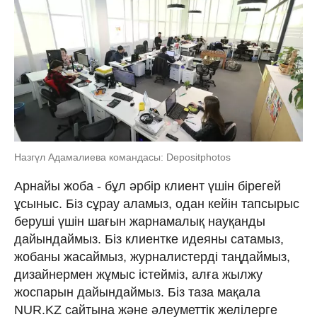
Назгүл Адамалиева командасы: Depositphotos
Арнайы жоба - бұл әрбір клиент үшін бірегей
ұсыныс. Біз сұрау аламыз, одан кейін тапсырыс
беруші үшін шағын жарнамалық науқанды
дайындаймыз. Біз клиентке идеяны сатамыз,
жобаны жасаймыз, журналистерді таңдаймыз,
дизайнермен жұмыс істейміз, алға жылжу
жоспарын дайындаймыз. Біз таза мақала
NUR.KZ сайтына және әлеуметтік желілерге