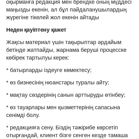
оқырманға редакция мен брендке оның мүддесі
маңызды екенін, ал бұл пайдаланушылардың
жүрегіне тікелей жол екенін айтады
Неден қауіптену
қажет
Жақсы материал үшін тақырыптар әрдайым
бетінде жатпайды, жарнама беруші процесске
көбірек тартылуы керек:
* батырларды іздеуге көмектесу;
* өз бизнесінің нюанстары туралы айту;
* мақтау сөздерінің санын арттыруды өтінбеу;
* өз тауарлары мен қызметтерінің сапасына
сенімді болу.
* редакцияға сену. Біздің тәжірибе көрсетіп
отырғандай, клиент бізге сенген кезде тамаша