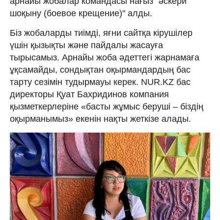
арнайы жобалар командасы нағыз "әскери
шоқыну (боевое крещение)" алды.
Біз жобаларды тиімді, яғни сайтқа кірушілер
үшін қызықты және пайдалы жасауға
тырысамыз. Арнайы жоба әдеттегі жарнамаға
ұқсамайды, сондықтан оқырмандардың бас
тарту сезімін тудырмауы керек. NUR.KZ бас
директоры Қуат Бахридинов компания
қызметкерлеріне «басты жұмыс беруші – біздің
оқырманымыз» екенін нақты жеткізе алады.