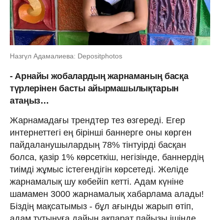
Назгүл Адамалиева: Depositphotos
- Арнайы жобалардың жарнаманың
басқа
түрлерінен
басты
айырмашылықтарын
атаңыз…
Жарнамадағы трендтер тез өзгереді. Егер
интернеттегі ең бірінші баннерге оны көрген
пайдаланушылардың 78% тінтуірді басқан
болса, қазір 1% көрсеткіш, негізінде, баннердің
тиімді жұмыс істегендігін көрсетеді. Желіде
жарнамалық шу көбейіп кетті. Адам күніне
шамамен 3000 жарнамалық хабарлама алады!
Біздің мақсатымыз - бұл ағынды жарып өтіп,
адам тұтынуға дайын ақпарат пайызы ішінде