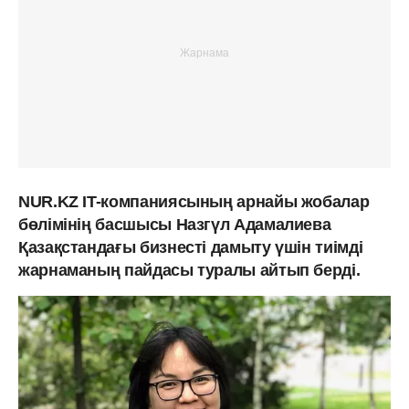
NUR.KZ IT-компаниясының арнайы жобалар
бөлімінің басшысы Назгүл Адамалиева
Қазақстандағы бизнесті дамыту үшін тиімді
жарнаманың пайдасы туралы айтып берді.