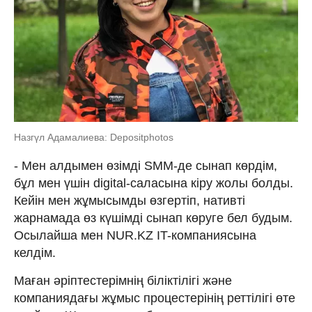
Назгүл Адамалиева: Depositphotos
- Мен алдымен өзімді SMM-де сынап көрдім,
бұл мен үшін digital-саласына кіру жолы болды.
Кейін мен жұмысымды өзгертіп, нативті
жарнамада өз күшімді сынап көруге бел будым.
Осылайша мен NUR.KZ IT-компаниясына
келдім.
Маған әріптестерімнің біліктілігі және
компаниядағы жұмыс процестерінің реттілігі өте