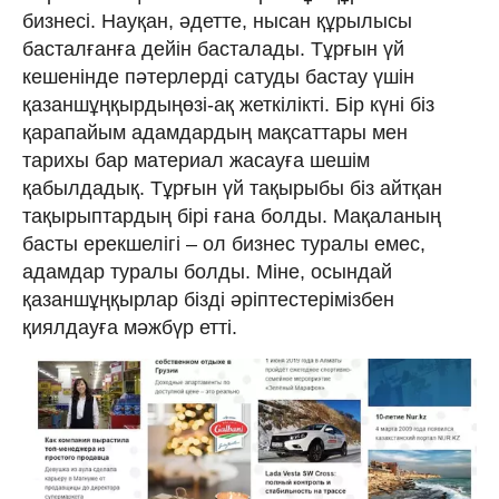
бизнесі. Науқан, әдетте, нысан құрылысы
басталғанға дейін басталады. Тұрғын үй
кешенінде пәтерлерді сатуды бастау үшін
қазаншұңқырдыңөзі-ақ жеткілікті. Бір күні біз
қарапайым адамдардың мақсаттары мен
тарихы бар материал жасауға шешім
қабылдадық. Тұрғын үй тақырыбы біз айтқан
тақырыптардың бірі ғана болды. Мақаланың
басты ерекшелігі – ол бизнес туралы емес,
адамдар туралы болды. Міне, осындай
қазаншұңқырлар бізді әріптестерімізбен
қиялдауға мәжбүр етті.