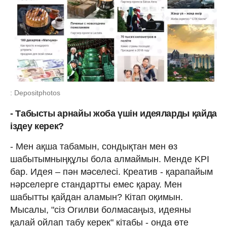
: Depositphotos
- Табысты арнайы жоба үшін идеяларды қайда
іздеу
керек?
- Мен ақша табамын, сондықтан мен өз
шабытымныңқұлы бола алмаймын. Менде KPI
бар. Идея – пән мәселесі. Креатив - қарапайым
нәрселерге стандартты емес қарау. Мен
шабытты қайдан аламын? Кітап оқимын.
Мысалы, "сіз Огилви болмасаңыз, идеяны
қалай ойлап табу керек" кітабы - онда өте