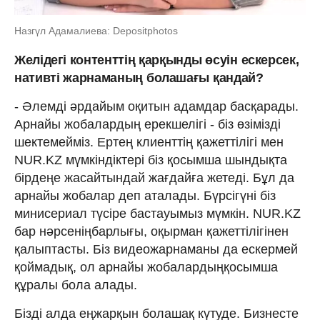
Назгүл Адамалиева: Depositphotos
Желідегі контенттің
қарқынды
өсуін
ескерсек,
нативті
жарнаманың
болашағы
қандай?
- Әлемді әрдайым оқитын адамдар басқарады.
Арнайы жобалардың ерекшелігі - біз өзімізді
шектемейміз. Ертең клиенттің қажеттілігі мен
NUR.KZ мүмкіндіктері біз қосымша шындықта
бірдеңе жасайтындай жағдайға жетеді. Бұл да
арнайы жобалар деп аталады. Бүрсігүні біз
минисериал түсіре бастауымыз мүмкін. NUR.KZ
бар нәрсеніңбарлығы, оқырман қажеттілігінен
қалыптасты. Біз видеожарнаманы да ескермей
қоймадық, ол арнайы жобалардыңқосымша
құралы бола алады.
Бізді алда еңжарқын болашақ күтуде. Бизнесте