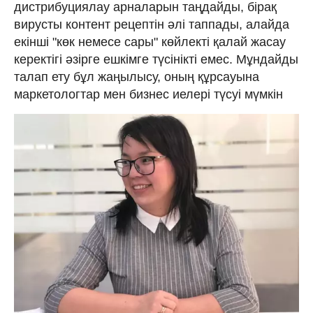
дистрибуциялау арналарын таңдайды, бірақ
вирусты контент рецептін әлі таппады, алайда
екінші "көк немесе сары" көйлекті қалай жасау
керектігі әзірге ешкімге түсінікті емес. Мұндайды
талап ету бұл жаңылысу, оның құрсауына
маркетологтар мен бизнес иелері түсуі мүмкін