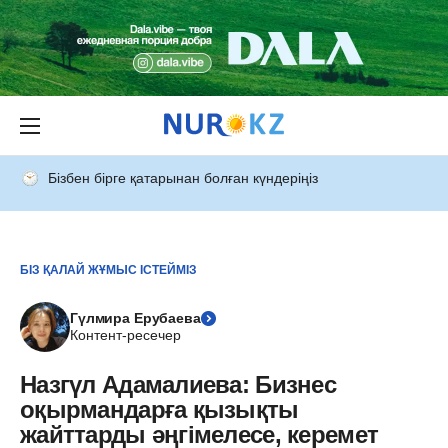
Бізбен бірге қатарынан болған күндеріңіз
БІЗ ҚАЛАЙ ЖҰМЫС ІСТЕЙМІЗ
Гүлмира Ерубаева
Контент-ресечер
Назгүл Адамалиева: Бизнес
оқырмандарға қызықты
жайттарды әңгімелесе, керемет