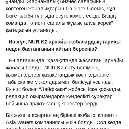
ұнайды. Жарнамалық бизнес саласының
көптеген жаңалықтарын біз бірге білеміз, бұл
бізге кәсіби тұрғыда өсуге көмектеседі. Біздің
команда "клиент сапалы жұмыс алуы керек"
қағидасын ұстанады.
- Назгүл, NUR.KZ арнайы
жобалардың
тарихы
неден
басталғанын
айтып
берсеңіз?
- Ең алғашында "Қазақстанда жасалған" арнайы
жобасы болды. NUR.KZ сату бөлімінің
қызметкерлері қазақстандық кәсіпкерлерге
табысқа жету жолдарымен бөлісуді ұсынды.
Екінші болып "Лайфхаки" жобасы іске қосылды,
редакция оқырмандарға күнделікті сұрақтар
бойынша практикалық кеңестер берді.
Біз жүзеге асырған ең бірінші жоба ірі клиент -
Asia Waters компаниясы үшін болды. Сол кезде