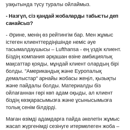
уақытында түсу туралы ойлаймыз.
- Назгүл, сіз
қандай
жобаларды
табысты деп
санайсыз?
- Әрине, менің өз рейтингім бар. Мен жұмыс
істеген клиенттердіңішінде неміс әуе
тасымалдаушысы – Lufthansa - ең үздік клиент.
Біздің компания әрқашан өзіне амбициялық
мақсаттар қояды, мұндай клиент олардың бірі
болды. "Американдық және Еуропалық
демалыстар" арнайы жобасы жеңіл, қызықты
және пайдалы болды. Материалды біз
ойлағаннан гөрі көп адам оқыды, ал клиент
біздің көзқарасымызға және ұсынысымызға
толық сенім білдірді.
Маған өзімді адамдарға пайда әкелетін жұмыс
жасап жүргенімді сезінуге итермелеген жоба –