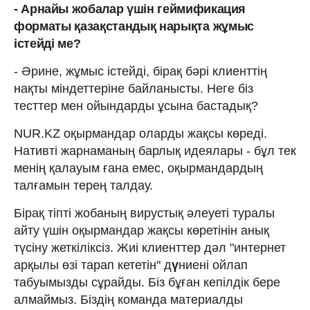
- Арнайы жобалар үшін
геймификация
форматы
қазақстандық
нарықта
жұмыс
істейді
ме?
- Әрине, жұмыс істейді, бірақ бәрі клиенттің
нақты міндеттеріне байланысты. Неге біз
тесттер мен ойындарды ұсына бастадық?
NUR.KZ оқырмандар оларды жақсы көреді.
Нативті жарнаманың барлық идеялары - бұл тек
менің қалауым ғана емес, оқырмандардың
талғамын терең талдау.
Бірақ тіпті жобаның вирустық әлеуеті туралы
айту үшін оқырмандар жақсы көретінін анық
түсіну жеткіліксіз. Жиі клиенттер дәл "интернет
арқылы өзі тарап кететін" д
ү
ниені ойлап
табуымызды сұрайды. Біз бұған кепілдік бере
алмаймыз. Біздің команда материалды