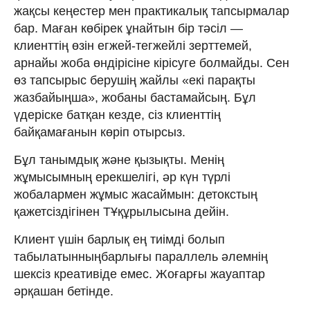
жақсы кеңестер мен практикалық тапсырмалар
бар. Маған көбірек ұнайтын бір тәсіл —
клиенттің өзін егжей-тегжейлі зерттемей,
арнайы жоба өндірісіне кірісуге болмайды. Сен
өз тапсырыс берушің жайлы «екі парақты
жазбайыңша», жобаны бастамайсың. Бұл
үдеріске батқан кезде, сіз клиенттің
байқамағанын көріп отырсыз.
Бұл танымдық және қызықты. Менің
жұмысымның ерекшелігі, әр күн түрлі
жобалармен жұмыс жасаймын: детокстың
қажетсіздігінен ТҰқұрылысына дейін.
Клиент үшін барлық ең тиімді болып
табылатынныңбарлығы параллель әлемнің
шексіз креативіде емес. Жоғарғы жауаптар
әрқашан бетінде.