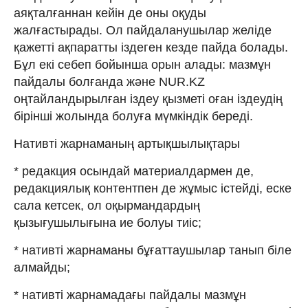
аяқталғаннан кейін де оны оқуды
жалғастырады. Ол пайдаланушылар желіде
қажетті ақпаратты іздеген кезде пайда болады.
Бұл екі себеп бойынша орын алады: мазмұн
пайдалы болғанда және NUR.KZ
оңтайландырылған іздеу қызметі оған іздеудің
бірінші жолында болуға мүмкіндік береді.
Нативті жарнаманың артықшылықтары
* редакция осындай материалдармен де,
редакциялық контентпен де жұмыс істейді, еске
сала кетсек, ол оқырмандардың
қызығушылығына ие болуы тиіс;
* нативті жарнаманы бұғаттаушылар танып біле
алмайды;
* нативті жарнамадағы пайдалы мазмұн