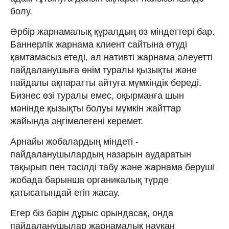
болу.
Әрбір жарнамалық құралдың өз міндеттері бар.
Баннерлік жарнама клиент сайтына өтуді
қамтамасыз етеді, ал нативті жарнама әлеуетті
пайдаланушыға өнім туралы қызықты және
пайдалы ақпаратты айтуға мүмкіндік береді.
Бизнес өзі туралы емес, оқырманға шын
мәнінде қызықты болуы мүмкін жайттар
жайында әңгімелегені керемет.
Арнайы жобалардың міндеті -
пайдаланушылардың назарын аударатын
тақырып пен тәсілді табу және жарнама беруші
жобада барынша органикалық түрде
қатысатындай етіп жасау.
Егер біз бәрін дұрыс орындасақ, онда
пайдаланушылар жарнамалық науқан