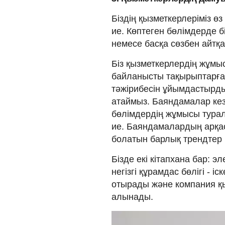
Біздің қызметкерлеріміз ө
ие. Көптеген бөлімдерде 
немесе басқа сөзбен айтқа
Біз қызметкерлердің жұмы
байланысты тақырыптарға
тәжірибесін ұйымдастырды
атаймыз. Баяндамалар кез 
бөлімдердің жұмысы турал
ие. Баяндамалардың арқа
болатын барлық трендтер 
Бізде екі кітапхана бар: 
негізгі құрамдас бөлігі - 
отырады және компания қ
алынады.