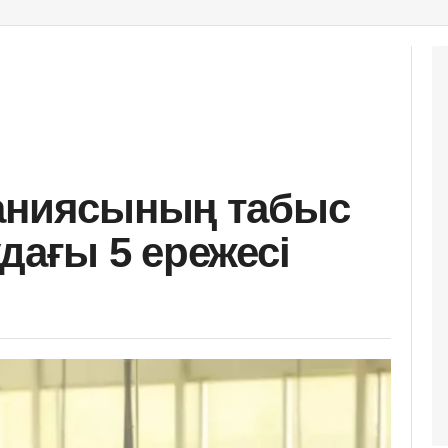
паниясының табыс
дағы 5 ережесі