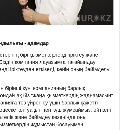
ндылығы - адамдар
ерінің бірі қызметкерлерді іріктеу және
іздің компания лауазымға тағайындау
ңді іріктеуден өткізеді, кейін оның бейімделу
н бірінші күні компанияның барлық
ондай-ақ біз "жаңа қызметкердің жаднамасын"
нияға тез үйренісу үшін барлық қажетті
роцеске көп уақыт пен күш жұмсаймыз, өйткені
телік және бейімдеу кезеңінде оны
қызметкердің жұмыстан босауымен