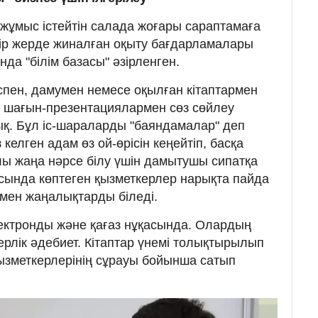
з жұмыс істейтін салада жоғары сараптамаға
бір жерде жиналған оқыту бағдарламалары
нда "білім базасы" әзірленген.
спен, дамумен немесе оқылған кітаптармен
 шағын-презентациялармен сөз сөйлеу
қ. Бұл іс-шараларды "баяндамалар" деп
келген адам өз ой-өрісін кеңейтіп, басқа
ы жаңа нәрсе білу үшін дамытушы сипатқа
сында көптеген қызметкерлер нарықта пайда
мен жаңалықтарды біледі.
электронды және қағаз нұқасында. Олардың
іскерлік әдебиет. Кітаптар үнемі толықтырылып
ызметкерлерінің сұрауы бойынша сатып