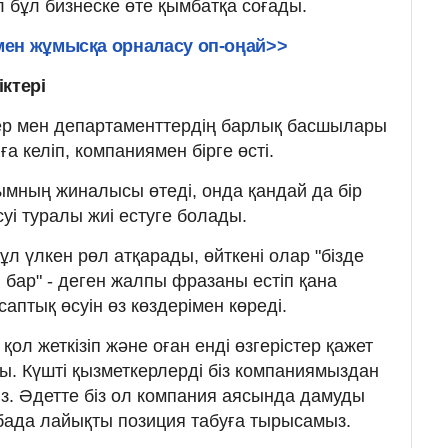
л бұл бизнеске өте қымбатқа соғады.
мен жұмысқа орналасу оп-оңай>>
ктері
дер мен департаменттердің барлық басшылары
ға келіп, компаниямен бірге өсті.
ымның жиналысы өтеді, онда қандай да бір
уі туралы жиі естуге болады.
л үлкен рөл атқарады, өйткені олар "бізде
і бар" - деген жалпы фразаны естіп қана
саптық өсуін өз көздерімен көреді.
қол жеткізіп және оған енді өзгерістер қажет
. Күшті қызметкерлерді біз компаниямыздан
з. Әдетте біз ол компания аясында дамуды
бада лайықты позиция табуға тырысамыз.