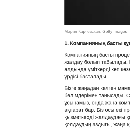
Мария Карчевская: Getty Images
1.
Компанияның басты құ
Компанияның басты процест
жалдау болып табылады. Б
алдында үміткерді көп кезе
үрдісі басталады.
Бізге жаңадан келген мама
бөлімдерімен танысады. С
ұсынамыз, онда жаңа компа
ақпарат бар. Біз осы екі п
қызметкерді жалдаудағы қа
қолдаудың аздығы, жаңа 