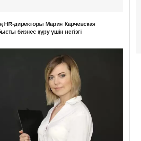
ң HR-директоры Мария Карчевская
ысты бизнес құру үшін негізгі