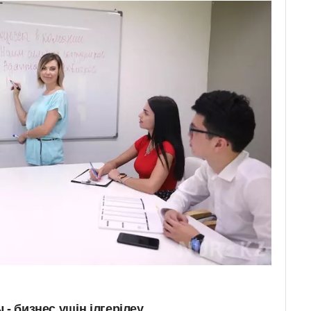
- бизнес үшін ілгерілеу