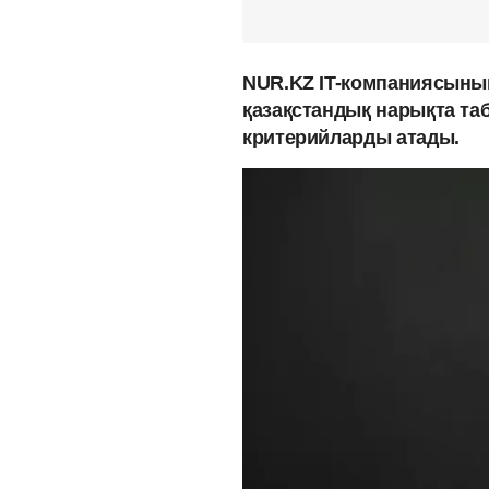
NUR.KZ IT-компаниясыны
қазақстандық нарықта таб
критерийларды атады.