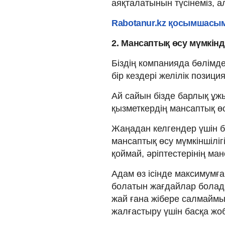
аяқталатынын түсінеміз, а
Rabotanur.kz қосымшасы
2.
Мансаптық өсу мүмкінді
Біздің компанияда бөлім
бір кездері желілік позиция
Ай сайын бізде барлық ұж
қызметкердің мансаптық өс
Жаңадан келгендер үшін бұ
мансаптық өсу мүмкіншіліг
қоймай, әріптестерінің ман
Адам өз ісінде максимумға 
болатын жағдайлар болады
жай ғана жібере салмаймы
жалғастыру үшін басқа жо