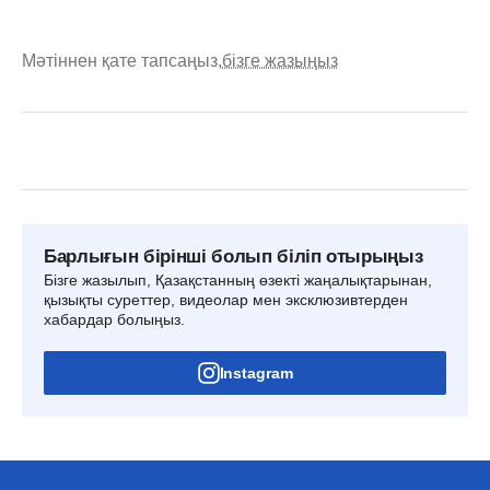
Мәтіннен қате тапсаңыз,
бізге жазыңыз
Барлығын бірінші болып біліп отырыңыз
Бізге жазылып, Қазақстанның өзекті жаңалықтарынан,
қызықты суреттер, видеолар мен эксклюзивтерден
хабардар болыңыз.
Instagram