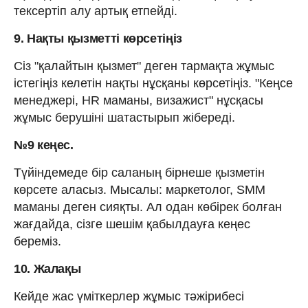
тексертіп алу артық етпейді.
9. Нақты қызметті көрсетіңіз
Сіз "қалайтын қызмет" деген тармақта жұмыс
істегіңіз келетін нақты нұсқаны көрсетіңіз. "Кеңсе
менеджері, HR маманы, визажист" нұсқасы
жұмыс берушіні шатастырып жібереді.
№9 кеңес.
Түйіндемеде бір саланың бірнеше қызметін
көрсете аласыз. Мысалы: маркетолог, SMM
маманы деген сияқты. Ал одан көбірек болған
жағдайда, сізге шешім қабылдауға кеңес
береміз.
10. Жалақы
Кейде жас үміткерлер жұмыс тәжірибесі