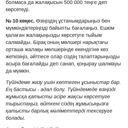
болмаса да жалақысын 500 000 теңге деп
көрсетеді.
№ 10 кеңес.
Өзіңіздің ұстанымдарыңыз бен
мүмкіндіктеріңізді байыпты бағалаңыз. Ешкім
қалаған жалақыңызды көрсетуге тыйым
салмайды. Бірақ оның мөлшері нарықтағы
орташа жалақы мөлшерінде екендігіне көз
жеткізіңіз, әйтпесе олар сіздің талаптарыңызды
асыра бағалайды деп санап, қоңырау шалмауы
да мүмкін.
Түйіндеме жазу үшін көптеген ұсыныстар бар.
Ең бастысы - адал болу. Түйіндемеде өзіңізді
жұмысқа қатысты әсіре жақсы көрсетуге
тырыспаңыз, өйткені сіздің жұмысыңызға
қатысты барлық мәліметтерді тексеруге
болады.