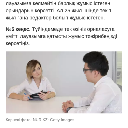
лауазымға келмейтін барлық жұмыс істеген
орындарын көрсетті. Ал 25 жыл ішінде тек 1
жыл ғана редактор болып жұмыс істеген.
№5 кеңес.
Түйіндемеде тек өзіңіз орналасуға
үмітті лауазымға қатысты жұмыс тәжірибеңізді
көрсетіңіз.
Көрнекі фото: NUR.KZ: Getty Images