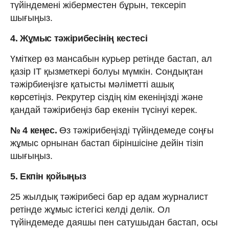
түйіндемені жіберместен бұрын, тексеріп
шығыңыз.
4. Жұмыс тәжірибесінің кестесі
Үміткер өз мансабын курьер ретінде бастап, ал
қазір IT қызметкері болуы мүмкін. Сондықтан
тәжірбиеңізге қатысты мәліметті ашық
көрсетіңіз. Рекрутер сіздің кім екеніңізді және
қандай тәжірибеңіз бар екенін түсінуі керек.
№ 4 кеңес.
Өз тәжірибеңізді түйіндемеде соңғы
жұмыс орнынан бастап біріншісіне дейін тізіп
шығыңыз.
5. Екпін қойыңыз
25 жылдық тәжірибесі бар ер адам журналист
ретінде жұмыс істегісі келді делік. Ол
түйіндемеде даяшы пен сатушыдан бастап, осы