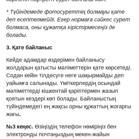
* Түйіндемеде фотосуреттің болмауы қате
деп есептелмейді. Егер нормаға сәйкес сурет
болмаса, оны құжатқа кірістірмесеңіз де
болады.
3. Қате байланыс
Кейде адамдар өздерімен байланысу
жолдарын қатысты мәліметтерін қате көрсетеді.
Содан кейін тілдесуге неге шақырмайды деп
уайымға салынады. Үміткерлердің осындай
мәліметтерді кішкентай қаріптермен жазып
қоятын кездері көп болады. Байланыстың
түйіндемедегі ең жақсы орны құжаттың жоғарғы
жағы
.
№3 кеңес.
Өзіңіздің телефон нөміріңіз бен
электронды почтаңыздың мекен-жайын