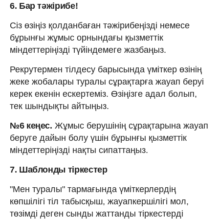
6. Бар тәжірибе!
Сіз өзіңіз қолданбаған тәжірибеңізді немесе
бұрынғы жұмыс орнындағы қызметтік
міндеттеріңізді түйіндемеге жазбаңыз.
Рекрутермен тілдесу барысында үміткер өзінің
жеке жобалары туралы сұрақтарға жауап беруі
керек екенін ескертеміз. Өзіңізге адал болып,
тек шындықты айтыңыз.
№6 кеңес.
Жұмыс берушінің сұрақтарына жауап
беруге дайын болу үшін бұрынғы қызметтік
міндеттеріңізді нақты сипаттаңыз.
7. Шаблонды тіркестер
"Мен туралы" тармағында үміткерлердің
көпшілігі тіл табысқыш, жауапкершілігі мол,
төзімді деген сынды жаттанды тіркестерді