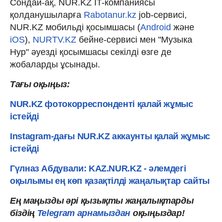
Сондай-ақ, NUR.KZ IT-компаниясы
қолданушыларға
Rabotanur.kz
job-сервисі,
NUR.KZ мобильді қосымшасы (
Android
және
iOS
),
NURTV.KZ
бейне-сервисі мен "Музыка
Нур" әуезді қосымшасы секілді өзге де
жобаларды ұсынады.
Тағы оқыңыз:
NUR.KZ фотокорреспонденті қалай жұмыс
істейді
Instagram-дағы NUR.KZ аккаунты қалай жұмыс
істейді
Гүлназ Абдували: KAZ.NUR.KZ - әлемдегі
оқылымы ең көп қазақтілді жаңалықтар сайты
Ең маңызды әрі қызықты жаңалықтарды
біздің
Telegram арнамыздан
оқыңыздар!