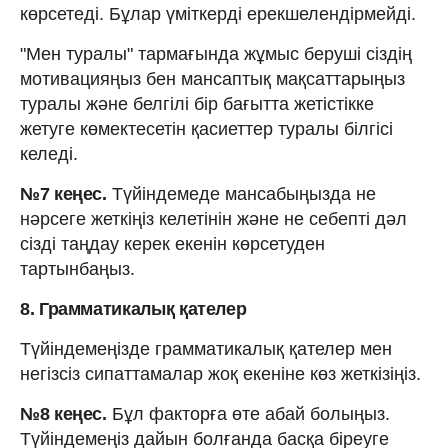
көрсетеді. Бұлар үміткерді ерекшелендірмейді.
"Мен туралы" тармағында жұмыс беруші сіздің
мотивацияңыз бен мансаптық мақсаттарыңыз
туралы және белгілі бір бағытта жетістікке
жетуге көмектесетін қасиеттер туралы білгісі
келеді.
№7 кеңес.
Түйіндемеде мансабыңызда не
нәрсеге жеткіңіз келетінін және не себепті дәл
сізді таңдау керек екенін көрсетуден
тартынбаңыз.
8. Грамматикалық қателер
Түйіндемеңізде грамматикалық қателер мен
негізсіз сипаттамалар жоқ екеніне көз жеткізіңіз.
№8 кеңес.
Бұл факторға өте абай болыңыз.
Түйіндемеңіз дайын болғанда басқа біреуге