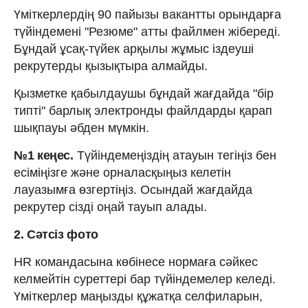
Үміткерлердің 90 пайызы вакантты орындарға
түйіндемені "Резюме" атты файлмен жібереді.
Бұндай ұсақ-түйек арқылы жұмыс іздеуші
рекрутерды қызықтыра алмайды.
Қызметке қабылдаушы бұндай жағдайда "бір
типті" барлық электронды файлдарды қарап
шықпауы әбден мүмкін.
№1 кеңес.
Түйіндемеңіздің атауын тегіңіз бен
есіміңізге және орналасқыңыз келетін
лауазымға өзгертіңіз. Осындай жағдайда
рекрутер сізді оңай тауып алады.
2. Сәтсіз фото
HR командасына көбінесе нормаға сәйкес
келмейтін суреттері бар түйіндемелер келеді.
Үміткерлер маңызды құжатқа селфиларын,