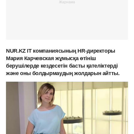
NUR.KZ IT компаниясының HR-директоры
Мария Карчевская жұмысқа өтініш
берушілерде кездесетін басты қателіктерді
және оны болдырмаудың жолдарын айтты.