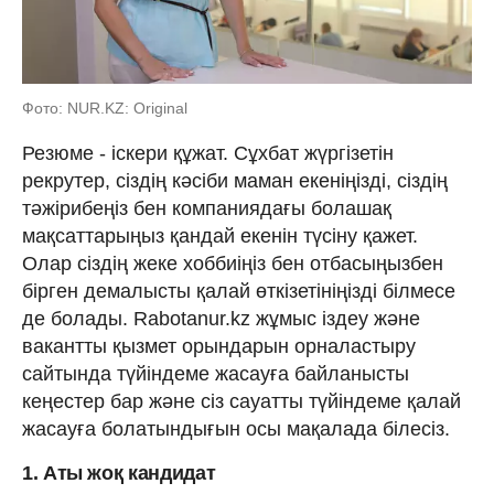
Фото: NUR.KZ: Original
Резюме - іскери құжат. Сұхбат жүргізетін
рекрутер, сіздің кәсіби маман екеніңізді, сіздің
тәжірибеңіз бен компаниядағы болашақ
мақсаттарыңыз қандай екенін түсіну қажет.
Олар сіздің жеке хоббиіңіз бен отбасыңызбен
бірген демалысты қалай өткізетініңізді білмесе
де болады. Rabotanur.kz жұмыс іздеу және
вакантты қызмет орындарын орналастыру
сайтында түйіндеме жасауға байланысты
кеңестер бар және сіз сауатты түйіндеме қалай
жасауға болатындығын осы мақалада білесіз.
1. Аты жоқ кандидат