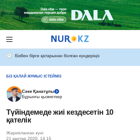
Бізбен бірге қатарынан болған күндеріңіз
БІЗ ҚАЛАЙ ЖҰМЫС ІСТЕЙМІЗ
Сәке Қанатұлы
Бұрынғы қызметкер
Түйіндемеде жиі кездесетін 10
қателік
Жарияланған күні:
21 қаңтар 2020, 14:15