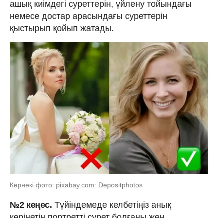
ашық киімдегі суреттерін, үйлену тойындағы
немесе достар арасындағы суреттерін
қыстырып қойып жатады.
Көрнекі фото: pixabay.com: Depositphotos
№2 кеңес.
Түйіндемеде келбетіңіз анық
көрінетін портретті сурет болғаны жөн.