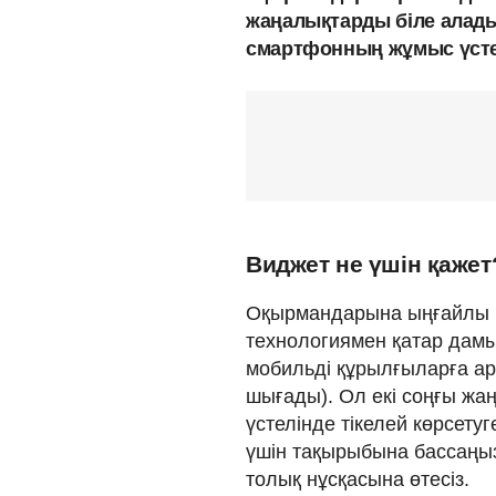
жаңалықтарды біле алад
смартфонның жұмыс үстел
Виджет не үшін қажет
Оқырмандарына ыңғайлы б
технологиямен қатар дамып
мобильді құрылғыларға ар
шығады). Ол екі соңғы ж
үстелінде тікелей көрсету
үшін тақырыбына бассаңыз
толық нұсқасына өтесіз.