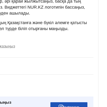
р, әрі қарай жылжытсаңыз, басқа да тың
. Виджеттегі NUR.KZ логотипін бассаңыз,
ірден ашылады.
ң Қазақстанға және бүкіл әлемге қатысты
л түрде біліп отырғаны маңызды.
 жазыңыз
рыңыз
Instagram