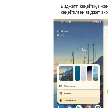
Виджетті кеңейтіңіз ж
кеңейтілген виджет эк