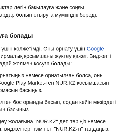
қтар легін бақылауға және соңғы
ардар болып отыруға мүмкіндік береді.
уға болады
d үшін қолжетімді. Оны орнату үшін
Google
фирмалық қосымшаны жүктеу қажет. Виджетті
адай жолмен қосуға болады:
натыңыз немесе орнатылған болса, оны
Google Play Market-тен NUR.KZ қосымшасын
ырмасын басыңыз.
лген бос орынды басып, содан кейін мәзірдегі
ын басыңыз.
еу жолағына "NUR.KZ" деп теріңіз немесе
 виджеттер тізімінен "NUR.KZ-ті" таңдаңыз.