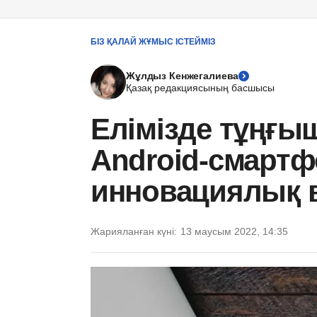
БІЗ ҚАЛАЙ ЖҰМЫС ІСТЕЙМІЗ
Жұлдыз Кенжегалиева
Қазақ редакциясының басшысы
Елімізде тұңғы
Android-смартф
инновациялық в
Жарияланған күні:
13 маусым 2022, 14:35