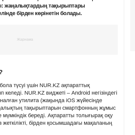
ы: жаңалықтардың тақырыптары
інде бірден көрінетін болады.
?
ола түсуі үшін NUR.KZ ақпараттық
 келеді. NUR.KZ виджеті – Android негізіндегі
налған утилита (жақында iOS жүйесінде
аңалықтың тақырыптарын смартфонның жұмыс
ге мүмкіндік береді. Ақпаратты толығырақ оқу
 жеткілікті, бірден қосымшадағы мақаланың