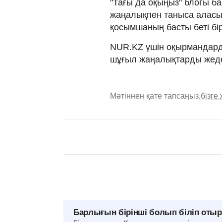
"Тағы да оқыңыз" блогы ба
жаңалықпен таныса аласыз
қосымшаның басты беті б
NUR.KZ үшін оқырмандарды
шұғыл жаңалықтарды жеде
Мәтіннен қате тапсаңыз,
бізге
Барлығын бірінші болып біліп оты