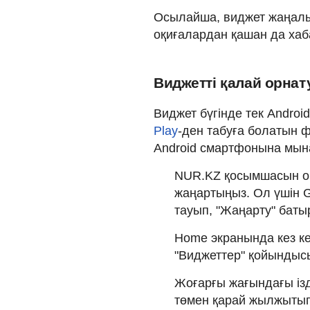
Осылайша, виджет жаңалы
оқиғалардан қашан да хаб
Виджетті қалай орнат
Виджет бүгінде тек Androi
Play
-ден табуға болатын 
Android смартфонына мын
NUR.KZ қосымшасын ор
жаңартыңыз. Ол үшін 
тауып, "Жаңарту" бат
Home экранында кез ке
"Виджеттер" қойындыс
Жоғарғы жағындағы ізд
төмен қарай жылжытып,