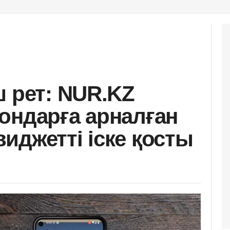
ш рет: NUR.KZ
ондарға арналған
иджетті іске қосты