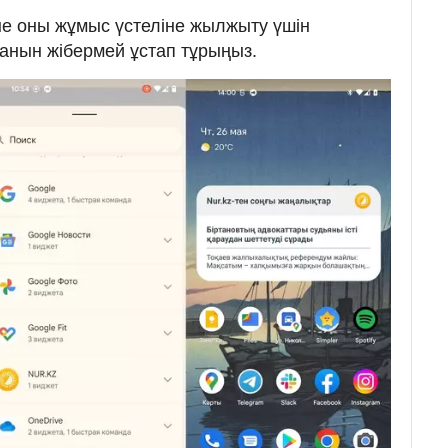
әне оны жұмыс үстеліне жылжыту үшін
ранын жібермей ұстап тұрыңыз.