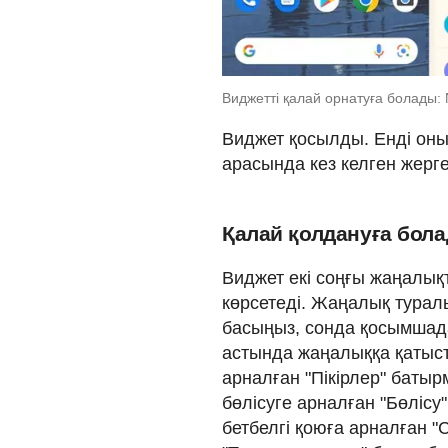
Виджетті қалай орнатуға болады:
Виджет қосылды. Енді оны
арасында кез келген жерг
Қалай қолдануға бол
Виджет екі соңғы жаңалы
көрсетеді. Жаңалық туралы
басыңыз, сонда қосымшад
астында жаңалыққа қатыст
арналған "Пікірлер" баты
бөлісуге арналған "Бөлісу
бетбелгі қоюға арналған 