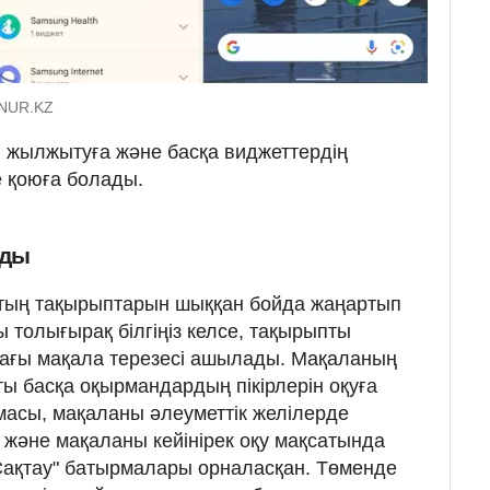
 NUR.KZ
 жылжытуға және басқа виджеттердің
е қоюға болады.
ады
қтың тақырыптарын шыққан бойда жаңартып
 толығырақ білгіңіз келсе, тақырыпты
ағы мақала терезесі ашылады. Мақаланың
ы басқа оқырмандардың пікірлерін оқуға
рмасы, мақаланы әлеуметтік желілерде
" және мақаланы кейінірек оқу мақсатында
"Сақтау" батырмалары орналасқан. Төменде