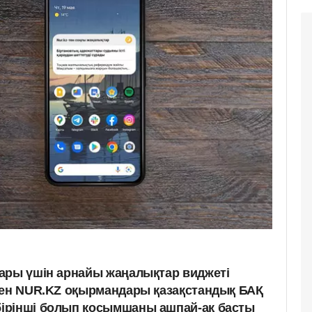
ары үшін арнайы жаңалықтар виджеті
мен NUR.KZ оқырмандары қазақстандық БАҚ
ірінші болып қосымшаны ашпай-ақ басты