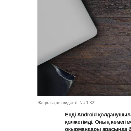
Жаңалықтар виджеті: NUR.KZ
Енді Android қолданушыл
қолжетімді. Оның көмегі
оқырмандары арасында б