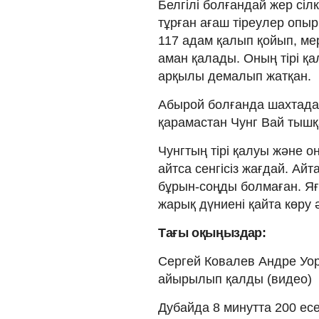
Белгілі болғандай жер сілк
тұрған ағаш тіреулер опы
117 адам қалып қойып, ме
аман қалады. Оның тірі қ
арқылы демалып жатқан.
Абырой болғанда шахтада 
қарамастан Чунг Вай тышқ
Чунгтың тірі қалуы және 
айтса сенгісіз жағдай. Ай
бұрын-соңды болмаған. Яғн
жарық дүниені қайта көру ә
Тағы оқыңыздар:
Сергей Ковалев Андре Уор
айырылып қалды (видео)
Дубайда 8 минутта 200 ес