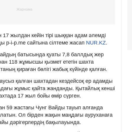
 17 жылдан кейін тірі шыққан адам әлемді
ы p-i-p.me сайтына сілтеме жасап
NUR.KZ
.
айдың батысында қуаты 7,8 баллдық жер
ынан 118 жұмысшы қызмет ететін шахта
аның қираған бөлігі жабық күйінде қалған.
аусыз қалған шахтадан кездейсоқ ер адамды
адағы жұмыс қайта жанданды. Қытайлық кенші
ахтада 17 жыл бойы өмір сүрген.
нан 59 жастағы Чунг Вайды тауып алғанда
латын. Ол бірден жақын маңдағы ауруханаға
ғдайы дәрігерлердің бақылауында.