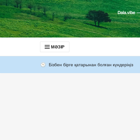
МӘЗІР
Бізбен бірге қатарынан болған күндеріңіз