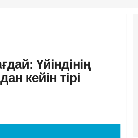
ғдай: Үйіндінің
ан кейін тірі