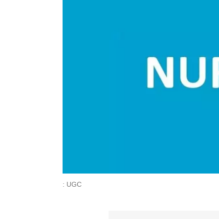
: UGC