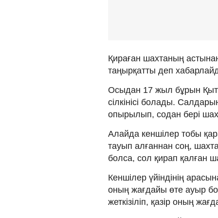
Қираған шахтаның астынан
таңырқатты деп хабарлайд
Осыдан 17 жыл бұрын Қыт
сілкінісі болады. Салдар
опырылып, содан бері шахт
Алайда кеншілер тобы қар
тауып алғаннан соң, шахт
болса, сол қирап қалған ш
Кеншілер үйіндінің арасы
оның жағдайы өте ауыр бо
жеткізіліп, қазір оның жа