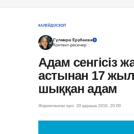
КАЛЕЙДОСКОП
Гүлмира Ерубаева
Контент-ресечер
Адам сенгісіз жа
астынан 17 жылд
шыққан адам
Жарияланған күні:
20 қараша 2016, 20:00