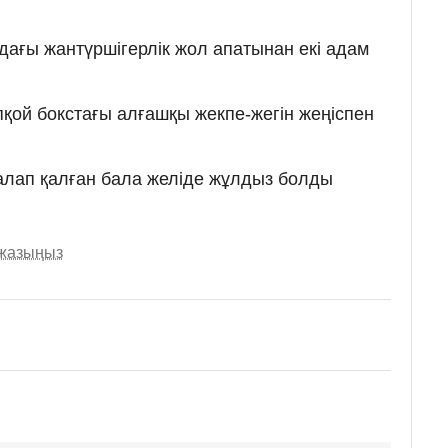
ағы жантүршігерлік жол апатынан екі адам
пқой бокстағы алғашқы жекпе-жегін жеңіспен
шалап қалған бала желіде жұлдыз болды
 жазыңыз