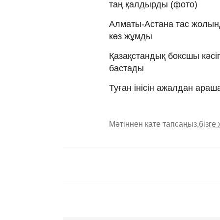
таң қалдырды (фото)
Алматы-Астана тас жолынд
көз жұмды
Қазақстандық боксшы кәсі
бастады
Туған інісін ажалдан ара
Мәтіннен қате тапсаңыз,
бізге