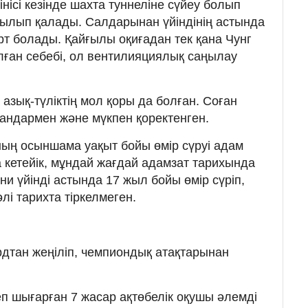
інісі кезінде шахта туннеліне сүйеу болып
рылып қалады. Салдарынан үйіндінің астында
рт болады. Қайғылы оқиғадан тек қана Чунг
алған себебі, ол вентилияциялық саңылау
азық-түліктің мол қоры да болған. Соған
андармен және мүкпен қоректенген.
оның осыншама уақыт бойы өмір сүруі адам
та кетейік, мұндай жағдай адамзат тарихында
и үйінді астында 17 жыл бойы өмір сүріп,
лі тарихта тіркелмеген.
дтан жеңіліп, чемпиондық атақтарынан
еп шығарған 7 жасар ақтөбелік оқушы әлемді