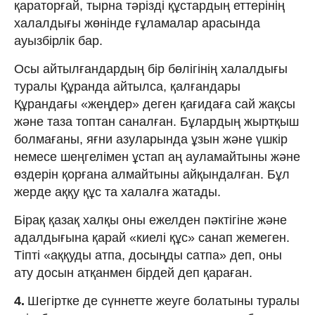
қараторғай, тырна тәрізді құстардың еттерінің
халалдығы жөнінде ғұламалар арасында
ауызбірлік бар.
Осы айтылғандардың бір бөлігінің халалдығы
туралы Құранда айтылса, қалғандары
Құрандағы «жеңдер» деген қағидаға сай жақсы
және таза топтан саналған. Бұлардың жыртқыш
болмағаны, яғни азуларында ұзын және үшкір
немесе шеңгелімен ұстап аң ауламайтыны және
өздерін қорғана алмайтыны айқындалған. Бұл
жерде аққу құс та халалға жатады.
Бірақ қазақ халқы оны ежелден пәктігіне және
адалдығына қарай «киелі құс» санап жемеген.
Тіпті «аққуды атпа, досыңды сатпа» деп, оны
ату досын атқанмен бірдей деп қараған.
4.
Шегіртке де сүннетте жеуге болатыны туралы