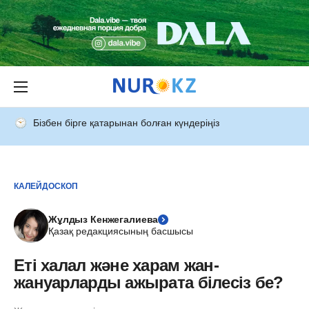
Бізбен бірге қатарынан болған күндеріңіз
КАЛЕЙДОСКОП
Жұлдыз Кенжегалиева
Қазақ редакциясының басшысы
Еті халал және харам жан-
жануарларды ажырата білесіз бе?