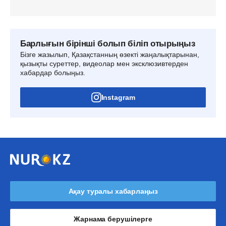
Барлығын бірінші болып біліп отырыңыз
Бізге жазылып, Қазақстанның өзекті жаңалықтарынан,
қызықты суреттер, видеолар мен эксклюзивтерден
хабардар болыңыз.
Instagram
Ақау туралы хабарлаңыз
Жарнама берушілерге