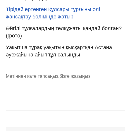
Тірідей өртенген Құлсары тұрғыны әлі
жансақтау бөлімінде жатыр
Әйгілі тұлғалардың төлқұжаты қандай болған?
(фото)
Уақытша тұрақ уақытын қысқартқан Астана
əуежайына айыппұл салынды
Мәтіннен қате тапсаңыз,
бізге жазыңыз