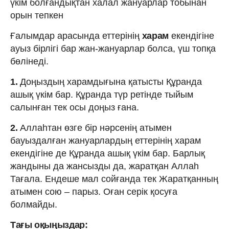
үкім болғандықтан халал жануарлар тобынан
орын тепкен
Ғалымдар арасында еттерінің
харам
екендігіне
ауыз бірлігі бар жан-жануарлар болса, үш топқа
бөлінеді.
1.
Доңыздың харамдығына қатысты Құранда
ашық үкім бар. Құранда түр ретінде тыйым
салынған тек осы доңыз ғана.
2.
Аллаһтан өзге бір нәрсенің атымен
бауыздалған жануарлардың еттерінің харам
екендігіне де Құранда ашық үкім бар. Барлық
жандыны да жансызды да, жаратқан Аллаһ
Тағала. Ендеше мал сойғанда тек Жаратқанның
атымен сою – парыз. Оған серік қосуға
болмайды.
Тағы оқыңыздар: