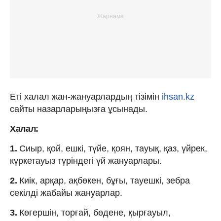
Еті халал жан-жануарлардың тізімін
ihsan.kz
сайты назарларыңызға ұсынады.
Халал:
1.
Сиыр, қой, ешкі, түйе, қоян, тауық, қаз, үйрек,
күркетауыз түріндегі үй жануарлары.
2.
Киік, арқар, ақбөкен, бұғы, тауешкі, зебра
секілді жабайы жануарлар.
3.
Көгершін, торғай, бөдене, қырғауыл,