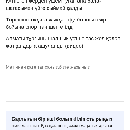
Күтпеген жерден үшем туған ана бала-
шағасымен үйге сыймай қалды
Төрешіні соққыға жыққан футболшы өмір
бойына спорттан шеттетілді
Алматы тұрғыны шалшық үстіне тас жол қалап
жатқандарға ашуланды (видео)
Мәтіннен қате тапсаңыз,
бізге жазыңыз
Барлығын бірінші болып біліп отырыңыз
Бізге жазылып, Қазақстанның өзекті жаңалықтарынан,