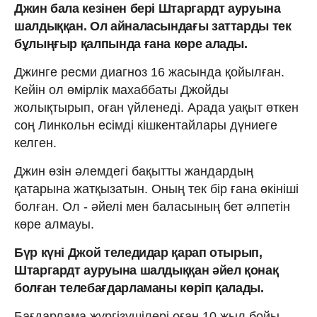
Джин бала кезінен бері Штаргардт ауруына
шалдыққан. Ол айналасындағы заттарды тек
бұлыңғыр қалпында ғана көре алады.
Джинге ресми диагноз 16 жасында қойылған.
Кейін ол өмірлік махаббаты Джойды
жолықтырып, оған үйленеді. Арада уақыт өткен
соң Линкольн есімді кішкентайлары дүниеге
келген.
Джин өзін әлемдегі бақытты жандардың
қатарына жатқызатын. Оның тек бір ғана өкініші
болған. Ол - әйелі мен баласының бет әлпетін
көре алмауы.
Бүр күні Джой теледидар қарап отырып,
Штаргардт ауруына шалдыққан әйел қонақ
болған телебағдарламаны көріп қалады.
Бағдарлама жүргізушілері оған 10 жыл бойы