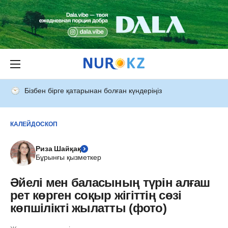
Бізбен бірге қатарынан болған күндеріңіз
КАЛЕЙДОСКОП
Риза Шайқақ
Бұрынғы қызметкер
Әйелі мен баласының түрін алғаш
рет көрген соқыр жігіттің сөзі
көпшілікті жылатты (фото)