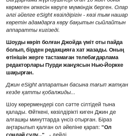
көрмеген әпкесін көруге мүмкіндік берген.
Олар
әлгі әйелге eSight көзілдірігін - көзі тым нашар
көретін адамдарға көру бақытын сыйлайтын
аппаратты кигізеді.
Шоуды көріп болған Джойда үміт оты пайда
болып, бірден редакцияға хат жазады. Оның
өтінішін жерге тастамаған телебағдарлама
редакторлары Пурди жанұясын Нью-Йоркке
шақырған.
Джин eSight аппаратын басына тағып жатқан
кезде қатты қобалжиды...
Шоу көрермендері сол сәтте сілтідей тына
қалады. Өйткені, көзілдірікті киген Джин де
алғашқы минуттарда үнсіз отырған. Біраз
аңтарылып қалған ол әйеліне қарап:
"Ол
сондай сұлу..."
, - дейді.