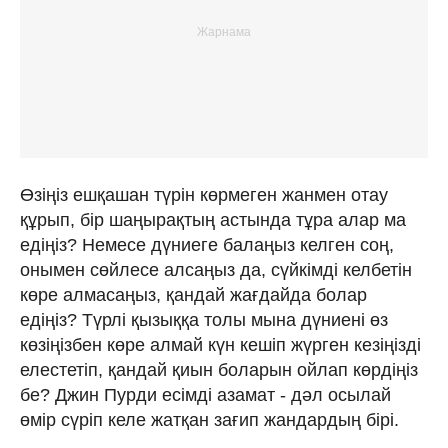
Өзіңіз ешқашан түрін көрмеген жанмен отау
құрып, бір шаңырақтың астында тұра алар ма
едіңіз? Немесе дүниеге балаңыз келген соң,
онымен сөйлесе алсаңыз да, сүйкімді келбетін
көре алмасаңыз, қандай жағдайда болар
едіңіз? Түрлі қызыққа толы мына дүниені өз
көзіңізбен көре алмай күн кешіп жүрген кезіңізді
елестетіп, қандай қиын боларын ойлап көрдіңіз
бе? Джин Пурди есімді азамат - дәл осылай
өмір сүріп келе жатқан зағип жандардың бірі.