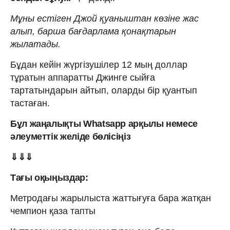
Мұны естіген Джой қуаныштан көзіне жас
алып, барша бағдарлама қонақтарын
жылатады.
Бұдан кейін жүргізушілер 12 мың доллар
тұратын аппаратты Джинге сыйға
тартатындарын айтып, оларды бір қуантып
тастаған.
Бұл жаңалықты Whatsapp арқылы немесе
әлеуметтік желіде бөлісіңіз
⇓⇓⇓
Тағы оқыңыздар:
Метродағы жарылыста жаттығуға бара жатқан
чемпион қаза тапты