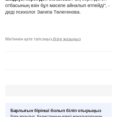
отбасының өзін бұл мәселе айналып өтпейді", -
деді психолог Зағипа Төлегенова.
Мәтіннен қате тапсаңыз,
бізге жазыңыз
Барлығын бірінші болып біліп отырыңыз
Бізге жазылып, Қазақстанның өзекті жаңалықтарынан,