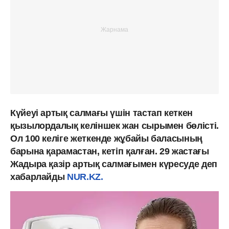
Күйеуі артық салмағы үшін тастап кеткен
қызылордалық келіншек жан сырымен бөлісті.
Ол 100 келіге жеткенде жұбайы баласының
барына қарамастан, кетіп қалған. 29 жастағы
Жадыра қазір артық салмағымен күресуде деп
хабарлайды
NUR.KZ.