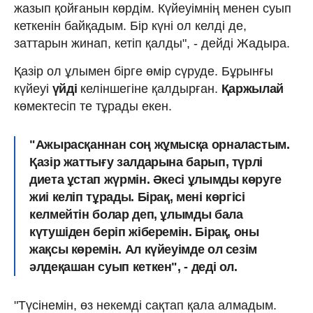
жазып қойғанын көрдім. Күйеуімнің менен суып
кеткенін байқадым. Бір күні ол келді де,
заттарын жинап, кетіп қалды", - дейді Жадыра.
Қазір ол ұлымен бірге өмір сүруде. Бұрынғы
күйеуі
үйді
келіншегіне қалдырған.
Қаржылай
көмектесіп те тұрады екен.
"Ажырасқаннан соң жұмысқа орналастым.
Қазір жаттығу залдарына барып, түрлі
диета ұстап жүрмін. Әкесі ұлымды көруге
жиі келіп тұрады. Бірақ, мені көргісі
келмейтін болар деп, ұлымды бала
күтушіден беріп жіберемін. Бірақ, оны
жақсы көремін. Ал күйеуімде ол сезім
әлдеқашан суып кеткен", - деді ол.
"Түсінемін, өз некемді сақтап қала алмадым.