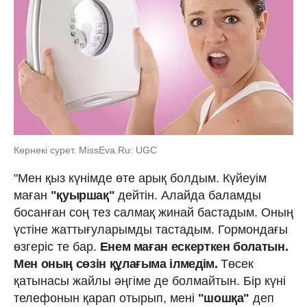
Көрнекі сурет. MissEva.Ru: UGC
"Мен қыз күнімде өте арық болдым. Күйеуім
маған
"қуыршақ"
дейтін. Алайда баламды
босанған соң тез салмақ жинай бастадым. Оның
үстіне жаттығуларымды тастадым. Гормондағы
өзгеріс те бар.
Енем маған ескерткен болатын.
Мен оның сөзін құлағыма ілмедім.
Төсек
қатынасы жайлы әңгіме де болмайтын. Бір күні
телефонын қарап отырып, мені
"шошқа"
деп