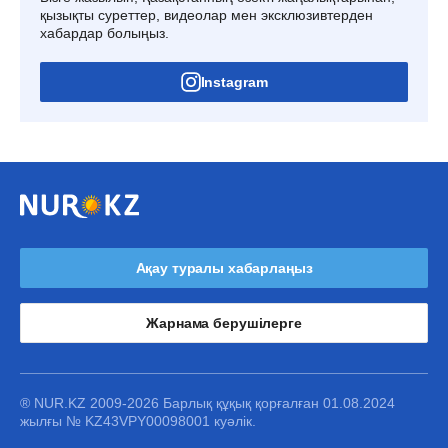
қызықты суреттер, видеолар мен эксклюзивтерден
хабардар болыңыз.
Instagram
Ақау туралы хабарлаңыз
Жарнама берушілерге
® NUR.KZ 2009-2026 Барлық құқық қорғалған 01.08.2024
жылғы № KZ43VPY00098001 куәлік.