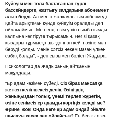
Күйеуім мен тола бастағаннан түрлі
бассейндерге, жаттығу залдарына абонемент
алып берді.
Ал менің жалқаулығым жібермеді.
Қайта арықтаған күнде күйеуім оралады деп
ойламаймын. Мен енді өзім үшін сымбатымды
қалпына келтіруге тырысамын. Негізі қазақ
қыздары тұрмысқа шыққаннан кейін өзіне мән
беруді қояды. Менің сәтсіз некем маған үлкен
сабақ болды", - деп сырымен бөлісті Жадыра.
Психологтар да Жадыраның айтқанын
мақұлдады.
"Ер адам көзімен сүйеді.
Сіз біраз мансапқа
жеткен келіншексіз делік. Өзіңіздің
жаныңыздан толық, үнемі терлеп жүретін,
өзіне сенімсіз ер адамды көргіңіз келеді ме?
Әрине, жоқ! Онда неге ер адам ондай әйелге
шыдауы керек деп ойлайсыз?
Ең берік деген