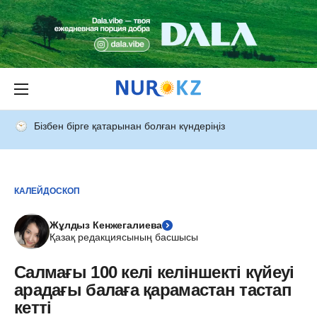
Бізбен бірге қатарынан болған күндеріңіз
КАЛЕЙДОСКОП
Жұлдыз Кенжегалиева
Қазақ редакциясының басшысы
Салмағы 100 келі келіншекті күйеуі
арадағы балаға қарамастан тастап
кетті