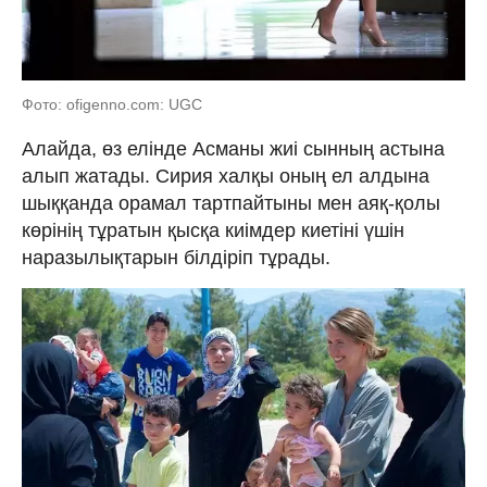
Фото: ofigenno.com: UGC
Алайда, өз елінде Асманы жиі сынның астына
алып жатады. Сирия халқы оның ел алдына
шыққанда орамал тартпайтыны мен аяқ-қолы
көрінің тұратын қысқа киімдер киетіні үшін
наразылықтарын білдіріп тұрады.