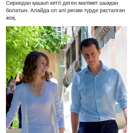
Сириядан қашып кетті деген мәлімет шыққан
болатын. Алайда ол әлі ресми түрде расталған
жоқ.