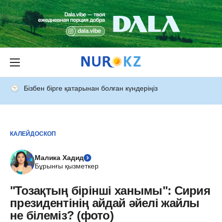
Бізбен бірге қатарынан болған күндеріңіз
КАЛЕЙДОСКОП
Малика Хадид
Бұрынғы қызметкер
"Тозақтың бірінші ханымы": Сирия
президентінің айдай әйелі жайлы
не білеміз? (фото)