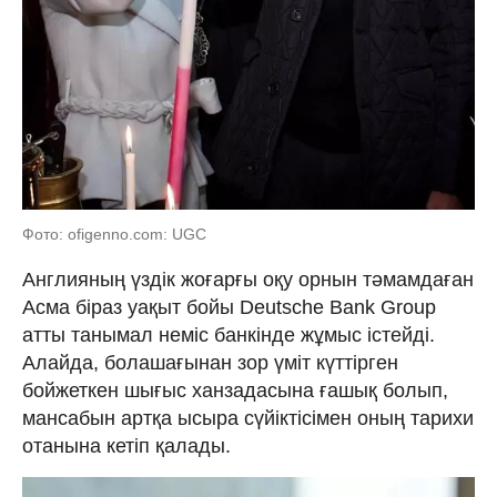
Фото: ofigenno.com: UGC
Англияның үздік жоғарғы оқу орнын тәмамдаған
Асма біраз уақыт бойы Deutsche Bank Group
атты танымал неміс банкінде жұмыс істейді.
Алайда, болашағынан зор үміт күттірген
бойжеткен шығыс ханзадасына ғашық болып,
мансабын артқа ысыра сүйіктісімен оның тарихи
отанына кетіп қалады.