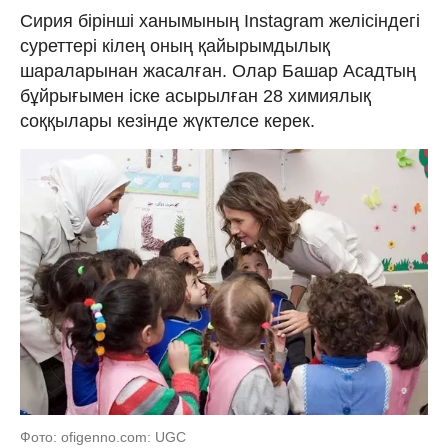
Сирия бірінші ханымының Instagram желісіндегі
суреттері кілең оның қайырымдылық
шараларынан жасалған. Олар Башар Асадтың
бұйрығымен іске асырылған 28 химиялық
соққылары кезінде жүктелсе керек.
Фото: ofigenno.com: UGC