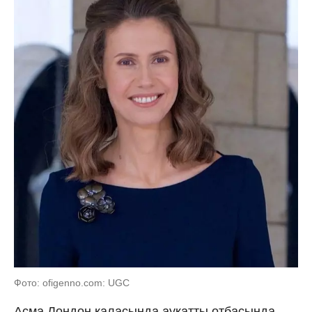
Фото: ofigenno.com: UGC
Асма Лондон қаласында ауқатты отбасында