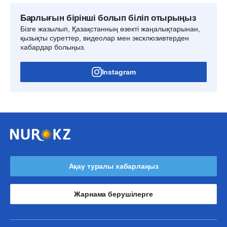
Барлығын бірінші болып біліп отырыңыз
Бізге жазылып, Қазақстанның өзекті жаңалықтарынан,
қызықты суреттер, видеолар мен эксклюзивтерден
хабардар болыңыз.
Instagram
Ақау туралы хабарлаңыз
Жарнама берушілерге