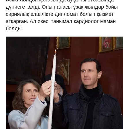
дүниеге келді. Оның анасы ұзақ жылдар бойы
сириялық елшілікте дипломат болып қызмет
атқарған. Ал әкесі танымал кардиолог маман
болды.