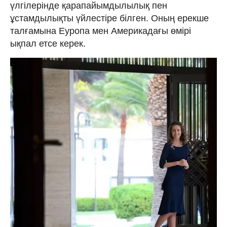
үлгілерінде қарапайымдылылық пен
ұстамдылықты үйлестіре білген. Оның ерекше
талғамына Еуропа мен Америкадағы өмірі
ықпал етсе керек.