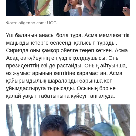
Фото: ofigenno.com: UGC
Үш баланың анасы бола тұра, Асма мемлекеттік
маңызды істерге белсенді қатысып тұрады.
Сирияда оны қамқор әйелге теңеп кеткен. Асма
Асад өз күйеуінің ең үздік қолдаушысы. Оны
президенттің өзі де растайды. Оның айтуынша,
өз жұмыстарының көптігіне қарамастан, Асма
қайырымдылық шараларды барынша көп
ұйымдастыруға тырысады. Осының бәріне
қалай уақыт табатынына күйеуі таңғалуда.