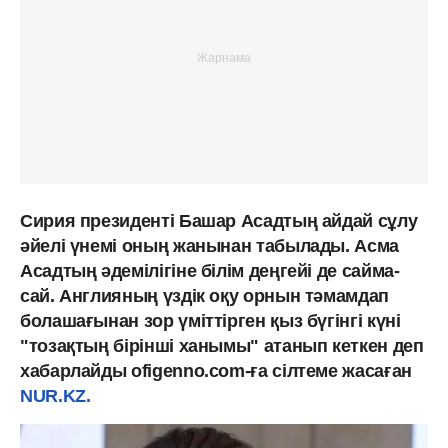
Сирия президенті Башар Асадтың айдай сұлу
әйелі үнемі оның жанынан табылады. Асма
Асадтың әдемілігіне білім деңгейі де сайма-
сай. Англияның үздік оқу орнын тәмамдап
болашағынан зор үміттірген қыз бүгінгі күні
"тозақтың бірінші ханымы" атанып кеткен деп
хабарлайды ofigenno.com-ға сілтеме жасаған
NUR.KZ.