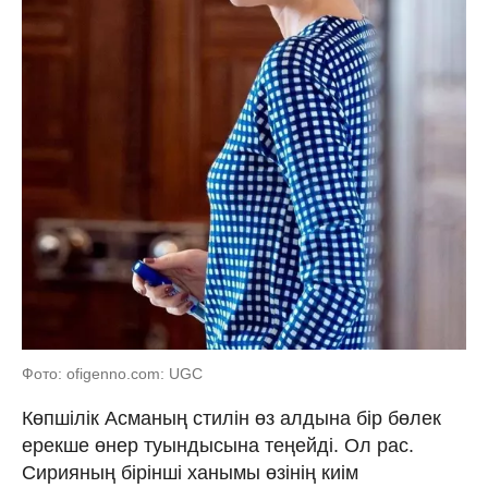
Фото: ofigenno.com: UGC
Көпшілік Асманың стилін өз алдына бір бөлек
ерекше өнер туындысына теңейді. Ол рас.
Сирияның бірінші ханымы өзінің киім