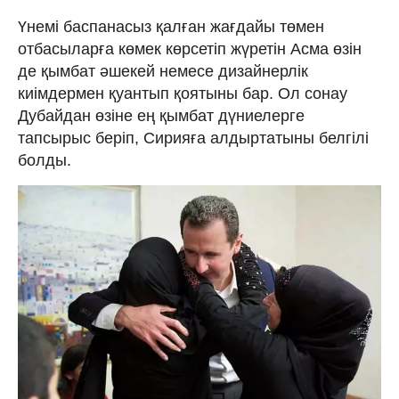
Үнемі баспанасыз қалған жағдайы төмен
отбасыларға көмек көрсетіп жүретін Асма өзін
де қымбат әшекей немесе дизайнерлік
киімдермен қуантып қоятыны бар. Ол сонау
Дубайдан өзіне ең қымбат дүниелерге
тапсырыс беріп, Сирияға алдыртатыны белгілі
болды.