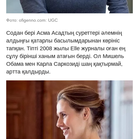
Фото: ofigenno.com: UGC
Содан бері Асма Асадтың суреттері әлемнің
алдыңғы қатарлы басылымдарынан көрініс
тапқан. Тіпті 2008 жылы Elle журналы оған ең
сұлу бірінші ханым атағын берді. Ол Мишель
Обама мен Карла Саркозиді шаң қақтырмай,
артта қалдырды.