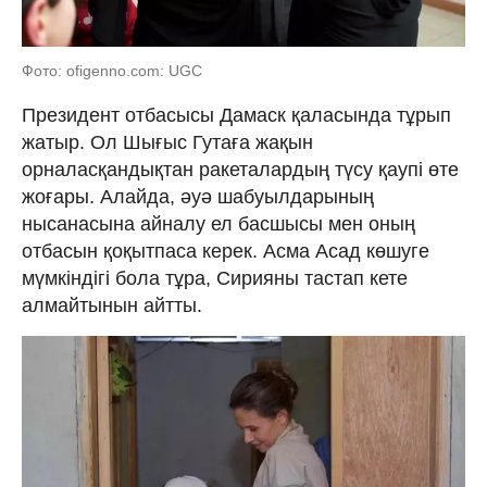
Фото: ofigenno.com: UGC
Президент отбасысы Дамаск қаласында тұрып
жатыр. Ол Шығыс Гутаға жақын
орналасқандықтан ракеталардың түсу қаупі өте
жоғары. Алайда, әуә шабуылдарының
нысанасына айналу ел басшысы мен оның
отбасын қоқытпаса керек. Асма Асад көшуге
мүмкіндігі бола тұра, Сирияны тастап кете
алмайтынын айтты.