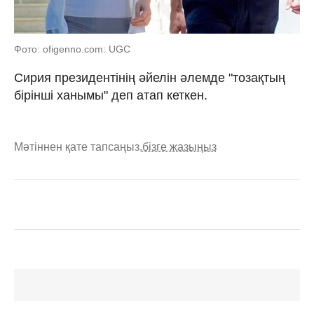
Фото: ofigenno.com: UGC
Сирия президентінің әйелін әлемде "тозақтың
бірінші ханымы" деп атап кеткен.
Мәтіннен қате тапсаңыз,
бізге жазыңыз