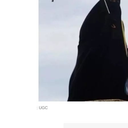
: UGC