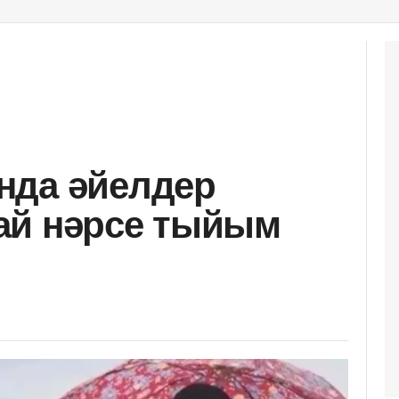
нда әйелдер
ай нәрсе тыйым