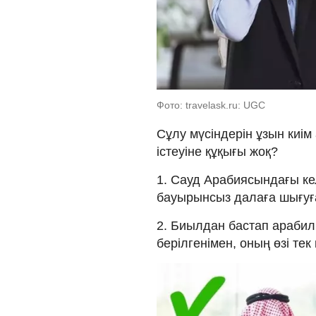
Фото: travelask.ru: UGC
Сұлу мүсіндерін ұзын киі
істеуіне құқығы жоқ?
1. Сауд Арабиясындағы кел
бауырынсыз далаға шығуға
2. Биылдан бастап арабил
берілгенімен, оның өзі т