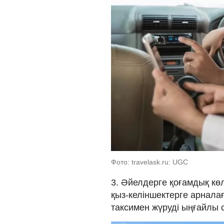
Фото: travelask.ru: UGC
3. Әйелдерге қоғамдық кө
қыз-келіншектерге арналағ
таксимен жүруді ыңғайлы 