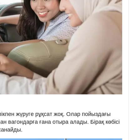
лікпен жүруге рұқсат жоқ. Олар пойыздағы
ан вагондарға ғана отыра алады. Бірақ көбісі
санайды.