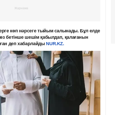
рге көп нәрсеге тыйым салынады. Бұл елде
 өз бетінше шешім қабылдап, қалағанын
ған деп хабарлайды
NUR.KZ.