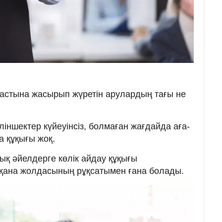
м астына жасырып жүретін арулардың тағы не
іншектер күйеуінсіз, болмаған жағдайда аға-
 құқығы жоқ.
ық әйелдерге көлік айдау құқығы
ек қана жолдасының рұқсатымен ғана болады.