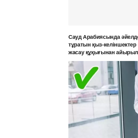
Сауд Арабиясында әйелде
тұратын қыз-келіншектер
жасау құқығынан айырыл