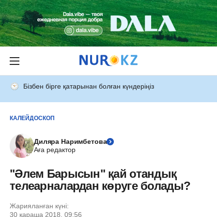
Бізбен бірге қатарынан болған күндеріңіз
КАЛЕЙДОСКОП
Диляра Наримбетова
Аға редактор
"Әлем Барысын" қай отандық
телеарналардан көруге болады?
Жарияланған күні:
30 қараша 2018, 09:56