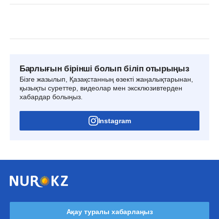
Барлығын бірінші болып біліп отырыңыз
Бізге жазылып, Қазақстанның өзекті жаңалықтарынан,
қызықты суреттер, видеолар мен эксклюзивтерден
хабардар болыңыз.
Instagram
Ақау туралы хабарлаңыз