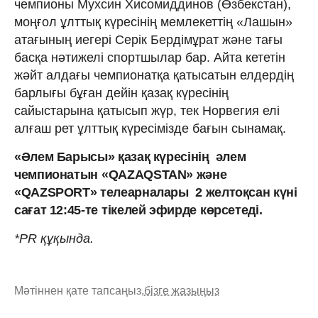
чемпионы Мухсин Хисомиддинов (Өзбекстан),
моңғол ұлттық күресінің мемлекеттің «Лашын»
атағының иегері Серік Бердімұрат және тағы
басқа нәтижелі спортшылар бар. Айта кететін
жәйт алдағы чемпионатқа қатысатын елдердің
барлығы бұған дейін қазақ күресінің
сайыстарына қатысып жүр, тек Норвегия елі
алғаш рет ұлттық күресімізде бағын сынамақ.
«Әлем Барысы» қазақ күресінің әлем
чемпионатын
«QAZAQSTAN» және
«QAZSPORT» телеарналары
2 желтоқсан күні
сағат 12:45-те
тікелей эфирде
көрсетеді.
*PR құқында.
Мәтіннен қате тапсаңыз,
бізге жазыңыз