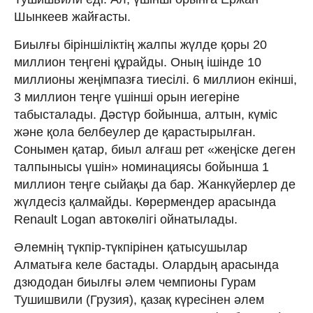
Шынкеев жайғасты.
Биылғы біріншіліктің жалпы жүлде қоры 20
миллион теңгені құрайды. Оның ішінде 10
миллионы жеңімпазға тиесілі. 6 миллион екінші,
3 миллион теңге үшінші орын иегеріне
табысталады. Дәстүр бойынша, алтын, күміс
және қола белбеулер де қарастырылған.
Сонымен қатар, биыл алғаш рет «жеңіске деген
талпынысы үшін» номинациясы бойынша 1
миллион теңге сыйақы да бар. Жанкүйерлер де
жүлдесіз қалмайды. Көрермендер арасында
Renault Logan автокөлігі ойнатылады.
Әлемнің түкпір-түкпірінен қатысушылар
Алматыға келе бастады. Олардың арасында
дзюдодан биылғы әлем чемпионы Гурам
Тушишвили (Грузия), қазақ күресінен әлем