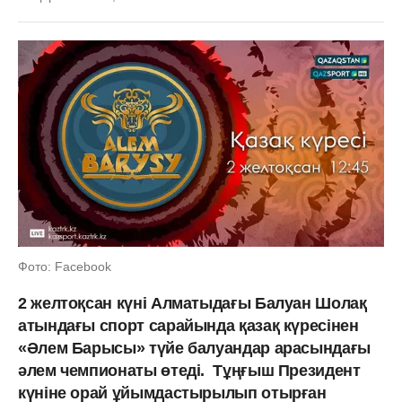
Фото: Facebook
2 желтоқсан күні Алматыдағы Балуан Шолақ
атындағы спорт сарайында қазақ күресінен
«Әлем Барысы» түйе балуандар арасындағы
әлем чемпионаты өтеді. Тұңғыш Президент
күніне орай ұйымдастырылып отырған