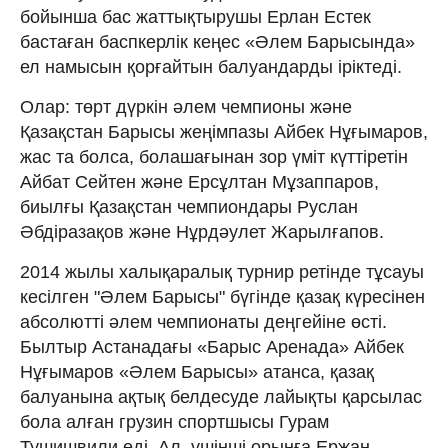
бойынша бас жаттықтырушы Ерлан Естек
бастаған баспкерлік кеңес «Әлем Барысында»
ел намысын қорғайтын балуандарды іріктеді.
Олар: төрт дүркін әлем чемпионы және
Қазақстан Барысы жеңімпазы Айбек Нұғымаров,
жас та болса, болашағынан зор үміт күттіретін
Айбат Сейтен және Ерсұлтан Мұзаппаров,
биылғы Қазақстан чемпиондары Руслан
Әбдіразақов және Нұрдәулет Жарылғапов.
2014 жылы xалықаралық турнир ретінде тұсауы
кесілген "Әлем Барысы" бүгінде қазақ күресінен
абсолютті әлем чемпионаты деңгейіне өсті.
Былтыр Астанадағы «Барыс Аренада» Айбек
Нұғымаров «Әлем Барысы» атанса, қазақ
балуанына ақтық белдесуде лайықты қарсылас
бола алған грузин спортшысы Гурам
Тушишвили еді. Ал, үшінші орынға Ержан