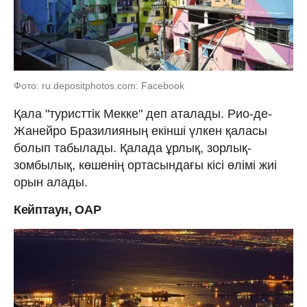
Фото: ru.depositphotos.com: Facebook
Қала "туристтік Мекке" деп аталады. Рио-де-
Жанейро Бразилияның екінші үлкен қаласы
болып табылады. Қалада ұрлық, зорлық-
зомбылық, көшенің ортасындағы кісі өлімі жиі
орын алады.
Кейптаун, ОАР