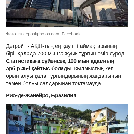
Фото: ru.depositphotos.com: Facebook
Детройт - АҚШ-тың ең қауіпті аймақтарының
бірі. Қалада 700 мыңға жуық тұрғын өмір сүреді.
Статистикаға сүйенсек, 100 мың адамның
әрбір 45-і қайтыс болады
. Қылмыстың көп
орын алуы қала тұрғындарының жағдайының
төмен болуы салдарынан тоқтамауда.
Рио-де-Жанейро, Бразилия