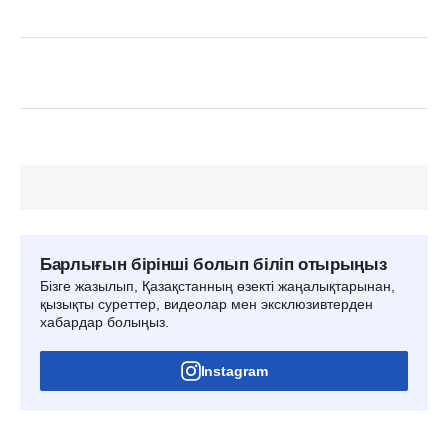
Барлығын бірінші болып біліп отырыңыз
Бізге жазылып, Қазақстанның өзекті жаңалықтарынан,
қызықты суреттер, видеолар мен эксклюзивтерден
хабардар болыңыз.
Instagram