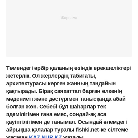
Төмендегі әрбір қаланың өзіндік ерекшеліктері
жетерлік. Ол жерлердің табиғаты,
архитектурасы көрген жанның таңдайын
қақтырады. Бірақ саяхаттап барған өлкенің
мәдениеті және дәстүрімен танысқанда абай
болған жөн. Себебі бұл шаһарлар тек
әдемілігімен ғана емес, сондай-ақ аса
қауіптілігімен де танымал. Осындай әлемдегі
айрықша қалалар туралы fishki.net-ке сілтеме
жасаған
KAZ.NUR.KZ
жазады.