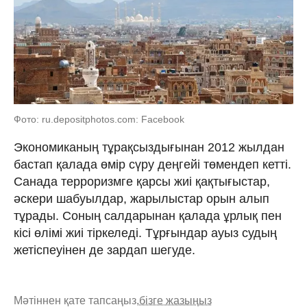
Фото: ru.depositphotos.com: Facebook
Экономиканың тұрақсыздығынан 2012 жылдан
бастап қалада өмір сүру деңгейі төмендеп кетті.
Санада терроризмге қарсы жиі қақтығыстар,
әскери шабуылдар, жарылыстар орын алып
тұрады. Соның салдарынан қалада ұрлық пен
кісі өлімі жиі тіркеледі. Тұрғындар ауыз судың
жетіспеуінен де зардап шегуде.
Мәтіннен қате тапсаңыз,
бізге жазыңыз