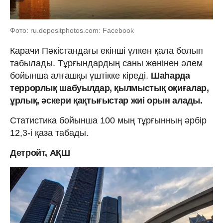
Фото: ru.depositphotos.com: Facebook
Карачи Пәкістандағы екінші үлкен қала болып
табылады. Тұрғындардың саны жөнінен әлем
бойынша алғашқы үштікке кіреді.
Шаһарда
террорлық шабуылдар, қылмыстық оқиғалар,
ұрлық, әскери қақтығыстар жиі орын алады.
Статистика бойынша 100 мың тұрғынның әрбір
12,3-і қаза табады.
Детройт, АҚШ