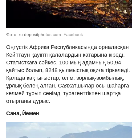
Фото: ru.depositphotos.com: Facebook
Оңтүстік Африка Республикасында орналасқан
Кейптаун қауіпті қалалардың қатарына кіреді.
Статисткаға сәйкес, 100 мың адамның 50,94
қайтыс болып, 8248 қылмыстық оқиға тіркеледі.
Қалада қақтығыстар, өлім, зорлық-зомбылық,
ұрлық белең алған. Саяхатшылар осы шаһарға
келмей тұрып сенімді турагенттікпен шартқа
отырғаны дұрыс.
Сана, Йемен