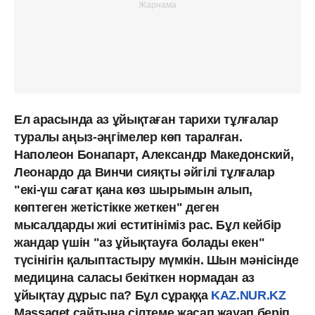
Ел арасында аз ұйықтаған тарихи тұлғалар
туралы аңыз-әңгімелер көп таралған.
Наполеон Бонапарт, Александр Македонский,
Леонардо да Винчи сияқты әйгілі тұлғалар
"екі-үш сағат қана көз шырымын алып,
көптеген жетістікке жеткен" деген
мысалдарды жиі еститініміз рас. Бұл кейбір
жандар үшін "аз ұйықтауға болады екен"
түсінігін қалыптастыру мүмкін. Шын мәнісінде
медицина саласы бекіткен нормадан аз
ұйықтау дұрыс па? Бұл сұраққа
KAZ.NUR.KZ
Massaget сайтына сілтеме жасап жауап беріп