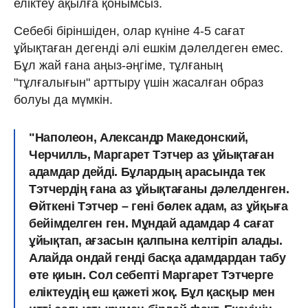
еліктеу ақылға қонымсыз.
Себебі біріншіден, олар күніне 4-5 сағат
ұйықтаған дегенді әлі ешкім дәлелдеген емес.
Бұл жай ғана аңыз-әңгіме, тұлғаның
"тұлғалығын" арттыру үшін жасалған образ
болуы да мүмкін.
"Наполеон, Александр Македонский,
Черчилль, Маргарет Тэтчер аз ұйықтаған
адамдар дейді. Бұлардың арасында тек
Тэтчердің ғана аз ұйықтағаны дәлелденген.
Өйткені Тэтчер – гені бөлек адам, аз ұйқыға
бейімделген ген. Мұндай адамдар 4 сағат
ұйықтап, ағзасын қалпына келтіріп алады.
Алайда ондай генді басқа адамдардан табу
өте қиын. Сол себепті Маргарет Тэтчерге
еліктеудің еш қажеті жоқ. Бұл қасқыр мен