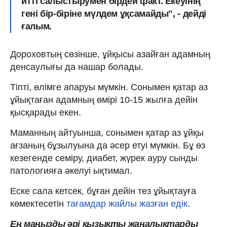
итті салыстырумен бірдей факт. Екеуінің
гені бір-біріне мүлдем ұқсамайды", - дейді
ғалым.
Дороховтың сөзінше, ұйқысы азайған адамның
денсаулығы да нашар болады.
Тіпті, өлімге апаруы мүмкін. Сонымен қатар аз
ұйықтаған адамның өмірі 10-15 жылға дейін
қысқарады екен.
Маманның айтуынша, сонымен қатар аз ұйқы
ағзаның бұзылуына да әсер етуі мүмкін. Бұ өз
кезегенде семіру, диабет, жүрек ауру сынды
патологияға әкелуі ықтимал.
Еске сала кетсек, бұған дейін тез ұйықтауға
көмектесетін
тағамдар жайлы жазған едік
.
Ең маңызды әрі қызықты жаңалықтарды