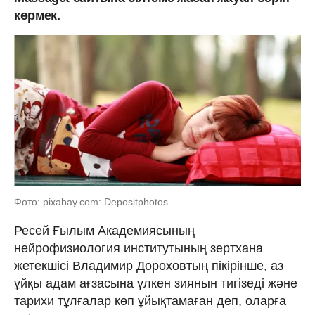
көрмек.
Фото: pixabay.com: Depositphotos
Ресей Ғылым Академиясының
нейрофизиология институтының зертхана
жетекшісі Владимир Дороховтың пікірінше, аз
ұйқы адам ағзасына үлкен зиянын тигізеді және
тарихи тұлғалар көп ұйықтамаған деп, оларға