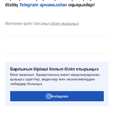
біздің
Telegram арнамыздан
оқыңыздар!
Мәтіннен қате тапсаңыз,
бізге жазыңыз
Барлығын бірінші болып біліп отырыңыз
Бізге жазылып, Қазақстанның өзекті жаңалықтарынан,
қызықты суреттер, видеолар мен эксклюзивтерден
хабардар болыңыз.
Instagram