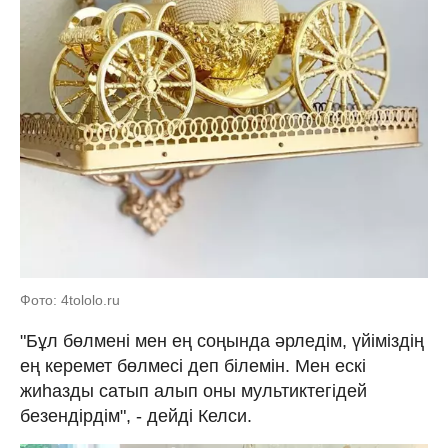
Фото: 4tololo.ru
"Бұл бөлмені мен ең соңында әрледім, үйіміздің
ең керемет бөлмесі деп білемін. Мен ескі
жиһазды сатып алып оны мультиктегідей
безендірдім", - дейді Келси.