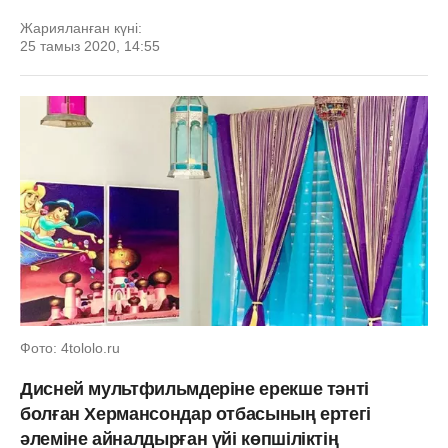
Жарияланған күні:
25 тамыз 2020, 14:55
Фото: 4tololo.ru
Дисней мультфильмдеріне ерекше тәнті
болған Хермансондар отбасының ертегі
әлеміне айналдырған үйі көпшіліктің