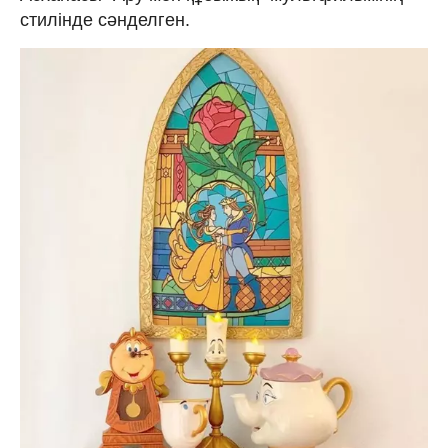
стилінде сәнделген.