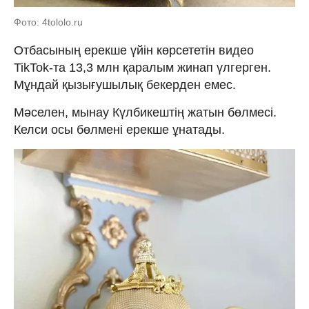
Фото: 4tololo.ru
Отбасының ерекше үйін көрсететін видео
TikTok-та 13,3 млн қаралым жинап үлгерген.
Мұндай қызығушылық бекерден емес.
Мәселен, мынау Күлбикештің жатын бөлмесі.
Келси осы бөлмені ерекше ұнатады.