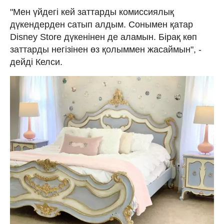
"Мен үйдегі кей заттарды комиссиялық
дүкендерден сатып алдым. Сонымен қатар
Disney Store дүкенінен де аламын. Бірақ көп
заттарды негізінен өз қолыммен жасаймын", -
дейді Келси.