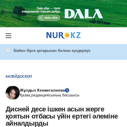
Бізбен бірге қатарынан болған күндеріңіз
КАЛЕЙДОСКОП
Жұлдыз Кенжегалиева
Қазақ редакциясының басшысы
Дисней десе ішкен асын жерге
қоятын отбасы үйін ертегі әлеміне
айналдырды