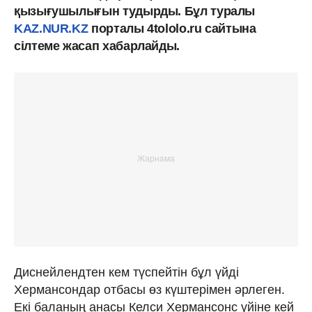
қызығушылығын тудырды. Бұл туралы
KAZ.NUR.KZ
порталы 4tololo.ru сайтына
сілтеме жасап хабарлайды.
Диснейлендтен кем түспейтін бұл үйді
Хермансондар отбасы өз күштерімен әрлеген.
Екі баланың анасы Келси Хермансонс үйіне кей