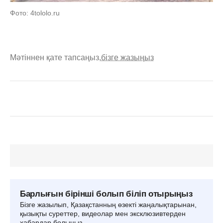
Фото: 4tololo.ru
Мәтіннен қате тапсаңыз,
бізге жазыңыз
Барлығын бірінші болып біліп отырыңыз
Бізге жазылып, Қазақстанның өзекті жаңалықтарынан,
қызықты суреттер, видеолар мен эксклюзивтерден
хабардар болыңыз.