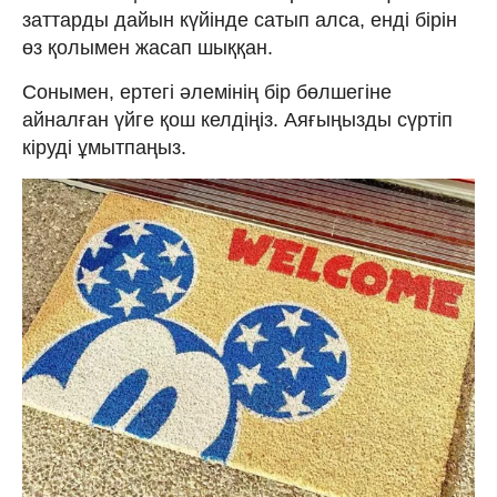
заттарды дайын күйінде сатып алса, енді бірін
өз қолымен жасап шыққан.
Сонымен, ертегі әлемінің бір бөлшегіне
айналған үйге қош келдіңіз. Аяғыңызды сүртіп
кіруді ұмытпаңыз.