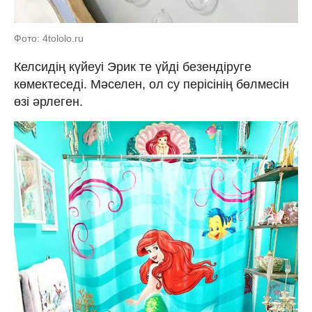
Фото: 4tololo.ru
Келсидің күйеуі Эрик те үйді безендіруге
көмектеседі. Мәселен, ол су перісінің бөлмесін
өзі әрлеген.