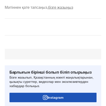
Мәтіннен қате тапсаңыз,
бізге жазыңыз
Барлығын бірінші болып біліп отырыңыз
Бізге жазылып, Қазақстанның өзекті жаңалықтарынан,
қызықты суреттер, видеолар мен эксклюзивтерден
хабардар болыңыз.
Instagram