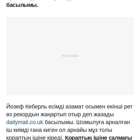
басылымы.
Йозеф Кеберль есімді азамат осымен екінші рет
өз рекордын жаңартып отыр деп жазады
dailymail.co.uk
басылымы. Шомылуға арналған
іш киімді ғана киген ол арнайы мұз толы
қораптың ішіне кіреді.
Қораптың ішіне салмағы