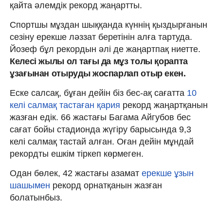
қайта әлемдік рекорд жаңартты.
Спортшы мұздан шыққанда күннің қыздырғанын
сезіну ерекше ләззат беретінін алға тартуда.
Йозеф бұл рекордын әлі де жаңартпақ ниетте.
Келесі жылы ол тағы да мұз толы қорапта
ұзағынан отыруды жоспарлап отыр екен.
Еске салсақ, бұған дейін біз бес-ақ сағатта
10
келі салмақ тастаған қария
рекорд жаңартқанын
жазған едік. 66 жастағы Багама Айгубов бес
сағат бойы стадионда жүгіру барысында 9,3
келі салмақ тастай алған. Оған дейін мұндай
рекордты ешкім тіркеп көрмеген.
Одан бөлек, 42 жастағы азамат
ерекше ұзын
шашымен
рекорд орнатқанын жазған
болатынбыз.