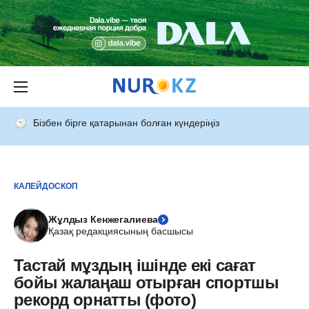
Бізбен бірге қатарынан болған күндеріңіз
КАЛЕЙДОСКОП
Жұлдыз Кенжегалиева
Қазақ редакциясының басшысы
Тастай мұздың ішінде екі сағат
бойы жалаңаш отырған спортшы
рекорд орнатты (фото)