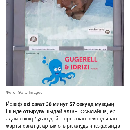
Фото: Getty Images
Йозеф
екі сағат 30 минут 57 секунд мұздың
ішінде отыруға
шыдай алған. Осылайша, ер
адам өзінің бұған дейін орнатқан рекордынан
жарты сағатқа артық отыра алудың арқасында