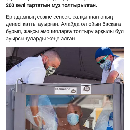
200 келі тартатын мұз толтырылған.
Ер адамның сөзіне сенсек, салқыннан оның
денесі қатты ауырған. Алайда ол ойын басқаға
бұрып, жақсы эмоцияларға толтыру арқылы бұл
ауырсынуларды жеңе алған.