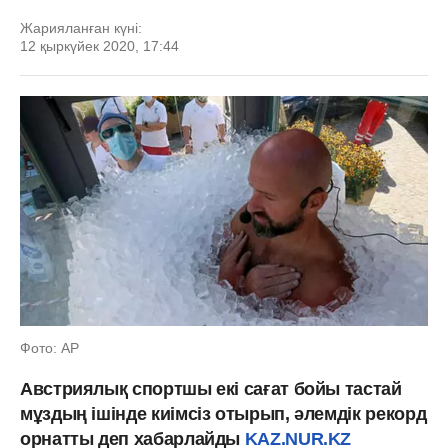
Жарияланған күні:
12 қыркүйек 2020, 17:44
Фото: AP
Австриялық спортшы екі сағат бойы тастай
мұздың ішінде киімсіз отырып, әлемдік рекорд
орнатты деп хабарлайды
KAZ.NUR.KZ